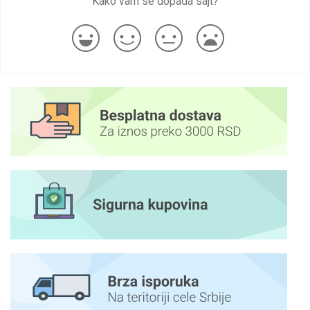
Kako vam se dopada sajt?