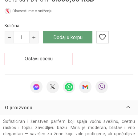
Obavesti me o sniženju
Količina:
Dodaj u korpu
Ostavi ocenu
O proizvodu
Sofisticiran i ženstven parfem koji spaja voćnu svežinu, cvetnu
raskoš i toplu, zavodljivu bazu. Miris je moderan, blistav i vrlo
elegantan — savršen za žene koje vole profinjene, ali upečatljive