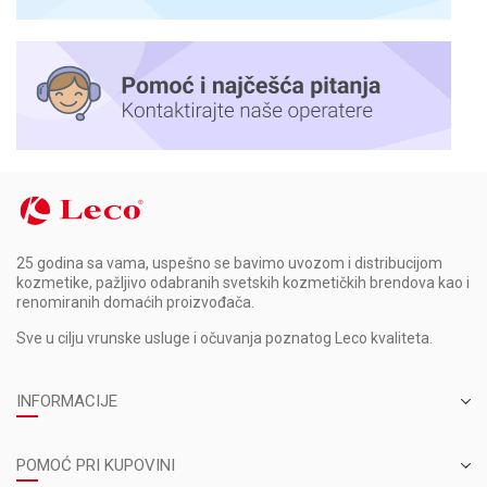
25 godina sa vama, uspešno se bavimo uvozom i distribucijom
kozmetike, pažljivo odabranih svetskih kozmetičkih brendova kao i
renomiranih domaćih proizvođača.
Sve u cilju vrunske usluge i očuvanja poznatog Leco kvaliteta.
INFORMACIJE
POMOĆ PRI KUPOVINI