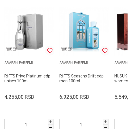
ARAPSKI PARFEMI
ARAPSKI PARFEMI
ARAPSKI
RiiFFS Prive Platinum edp
RiiFFS Seasons Drift edp
NUSUK A
unisex 100ml
men 100ml
women 
4.255,00
RSD
6.925,00
RSD
5.549,