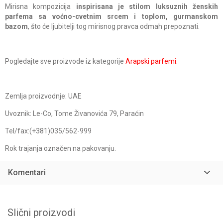
Mirisna kompozicija
inspirisana je stilom luksuznih ženskih
parfema sa voćno-cvetnim srcem i toplom, gurmanskom
bazom
, što će ljubitelji tog mirisnog pravca odmah prepoznati.
Pogledajte sve proizvode iz kategorije
Arapski parfemi
.
Zemlja proizvodnje: UAE
Uvoznik: Le-Co, Tome Živanovića 79, Paraćin
Tel/fax:(+381)035/562-999
Rok trajanja označen na pakovanju.
Komentari
Slični proizvodi