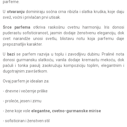
parfeme.
U
otvaranju
dominiraju sočna crna ribizla i slatka kruška, koje daju
svež, voćni i privlačan prvi utisak.
Srce parfema
otkriva raskošnu cvetnu harmoniju. Iris donosi
puderastu sofisticiranost, jasmin dodaje ženstvenu eleganciju, dok
cvet narandže unosi svetlu, blistavu notu koja parfemu daje
prepoznatljiv karakter.
U
bazi
se parfem razvija u toplu i zavodljivu dubinu. Praliné nota
donosi gurmansku slatkoću, vanila dodaje kremastu mekoću, dok
pačuli i tonka pasulj zaokružuju kompoziciju toplim, elegantnim i
dugotrajnim završetkom.
Ovaj parfem je idealan za:
- dnevne i večernje prilike
- proleće, jesen i zimu
- žene koje vole
elegantne, cvetno-gurmanske mirise
- sofisticiran i ženstven stil