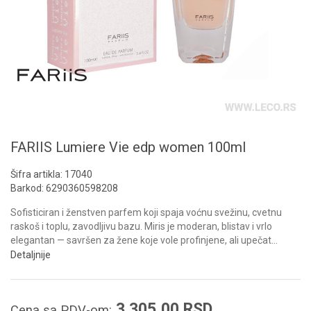
FARIIS Lumiere Vie edp women 100ml
Šifra artikla:
17040
Barkod:
6290360598208
Sofisticiran i ženstven parfem koji spaja voćnu svežinu, cvetnu
raskoš i toplu, zavodljivu bazu. Miris je moderan, blistav i vrlo
elegantan — savršen za žene koje vole profinjene, ali upečat
...
Detaljnije
3.305,00
RSD
Cena sa PDV-om: