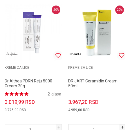
20
%
20
%
KREME ZA LICE
KREME ZA LICE
Dr Althea PDRN Reju 5000
DR JART Ceramidin Cream
Cream 20g
50ml
2
glasa
3.019,99
RSD
3.967,20
RSD
3.775,00
RSD
4.959,00
RSD