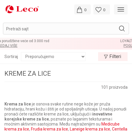
0
0
Pretraži sajt
LOYALTY PROGRAM
POGLEDAJ VIŠE
Filteri
Sortiraj
KREME ZA LICE
101
proizvoda
Krema za lice
je osnova svake rutine nege kože jer pruža
hidrataciju, hrani kožu i štiti je od spoljašnjih uticaja. U našoj ponudi
pronaći ćete različite kreme za lice, uključujući i
inovativne
korejske kreme za lice
, poznate po laganim teksturama i
moćnim aktivnim sastojcima. Među najtraženijim su
Medicube
krema za lice
,
Frudia krema za lice
,
Laneige krema za lice
,
Centella