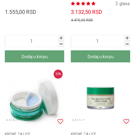
80ml+8ml
2
glasa
1.555,00
RSD
3.132,50
RSD
4.475,00
RSD
Dodaj u korpu
Dodaj u korpu
30
%
KREME ZA LICE
KREME ZA LICE