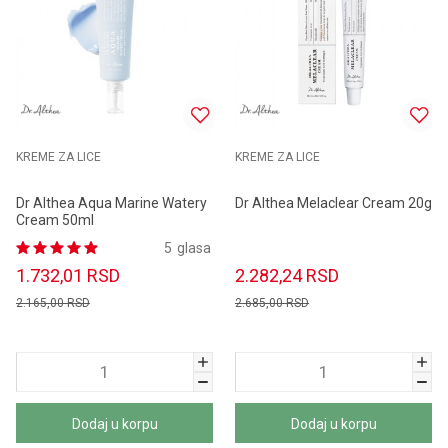
KREME ZA LICE
KREME ZA LICE
Dr Althea Aqua Marine Watery
Dr Althea Melaclear Cream 20g
Cream 50ml
5
glasa
1.732,01
RSD
2.282,24
RSD
2.165,00
RSD
2.685,00
RSD
Dodaj u korpu
Dodaj u korpu