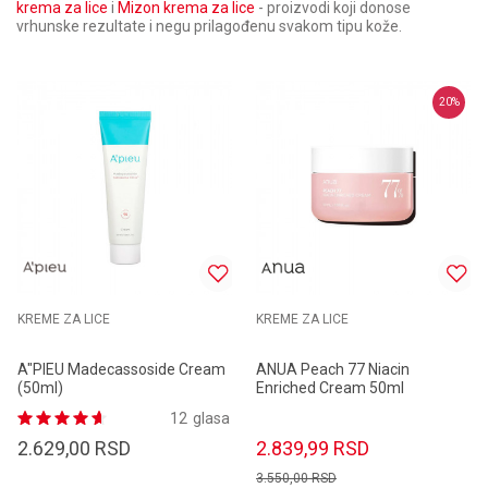
krema za lice
i
Mizon krema za lice
- proizvodi koji donose
vrhunske rezultate i negu prilagođenu svakom tipu kože.
20
%
KREME ZA LICE
KREME ZA LICE
A"PIEU Madecassoside Cream
ANUA Peach 77 Niacin
(50ml)
Enriched Cream 50ml
12
glasa
2.629,00
RSD
2.839,99
RSD
3.550,00
RSD