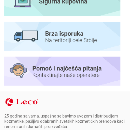
25 godina sa vama, uspešno se bavimo uvozom i distribucijom
kozmetike, pažljivo odabranih svetskih kozmetičkih brendova kao i
renomiranih domaćih proizvođača.