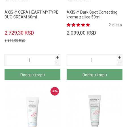
AXIS-Y CERA HEART MYTYPE
AXIS-Y Dark Spot Correcting
DUO CREAM 60ml
krema za lice 50ml
2
glasa
2.729,30
RSD
2.099,00
RSD
3.899,00
RSD
Dodaj u korpu
Dodaj u korpu
30
%