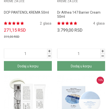
KREME ZA LICE
KREME ZA LICE
DCP PANTENOL KREMA 50ml
Dr Althea 147 Barrier Cream
50ml
2
glasa
4
glasa
271,15
RSD
3.799,00
RSD
319,00
RSD
Dodaj u korpu
Dodaj u korpu
15
%