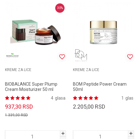
30
%
KREME ZA LICE
KREME ZA LICE
BIOBALANCE Super Plump
BOM Peptide Power Cream
Cream Moisturizer 50 ml
50ml
4
glasa
1
glas
937,30
RSD
2.205,00
RSD
1.339,00
RSD