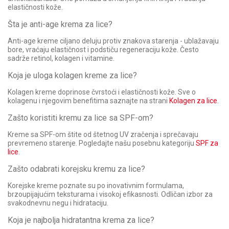
elastičnosti kože.
Šta je anti-age krema za lice?
Anti-age kreme ciljano deluju protiv znakova starenja - ublažavaju
bore, vraćaju elastičnost i podstiču regeneraciju kože. Često
sadrže retinol, kolagen i vitamine.
Koja je uloga kolagen kreme za lice?
Kolagen kreme doprinose čvrstoći i elastičnosti kože. Sve o
kolagenu i njegovim benefitima saznajte na strani
Kolagen za lice
.
Zašto koristiti kremu za lice sa SPF-om?
Kreme sa SPF-om štite od štetnog UV zračenja i sprečavaju
prevremeno starenje. Pogledajte našu posebnu kategoriju
SPF za
lice
.
Zašto odabrati korejsku kremu za lice?
Korejske kreme poznate su po inovativnim formulama,
brzoupijajućim teksturama i visokoj efikasnosti. Odličan izbor za
svakodnevnu negu i hidrataciju.
Koja je najbolja hidratantna krema za lice?