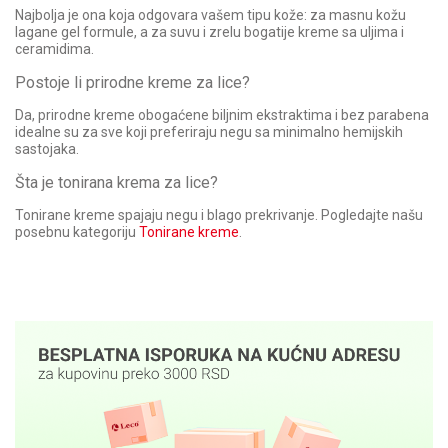
Najbolja je ona koja odgovara vašem tipu kože: za masnu kožu
lagane gel formule, a za suvu i zrelu bogatije kreme sa uljima i
ceramidima.
Postoje li prirodne kreme za lice?
Da, prirodne kreme obogaćene biljnim ekstraktima i bez parabena
idealne su za sve koji preferiraju negu sa minimalno hemijskih
sastojaka.
Šta je tonirana krema za lice?
Tonirane kreme spajaju negu i blago prekrivanje. Pogledajte našu
posebnu kategoriju
Tonirane kreme
.