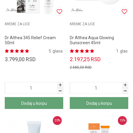
KREME ZA LICE
KREME ZA LICE
Dr Althea 345 Relief Cream
Dr Althea Aqua Glowing
50ml
Sunscreen 45ml
5
glasa
1
glas
3.799,00
RSD
2.197,25
RSD
2.585,00
RSD
Dodaj u korpu
Dodaj u korpu
20
%
15
%