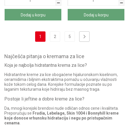
Dodaj u korpu
Dodaj u korpu
1
2
5
Najčešća pitanja o kremama za lice
Koja je najbolja hidratantna krema za lice?
Hidratantne kreme za lice obogaćene hijaluronskom kiselinom,
ceramidima i biljnim ekstraktima pomažu u očuvanju vlažnosti
kože tokom celog dana. Korejske formulacije poznate su po
laganim teksturama koje hidriraju bez masnog traga.
Postoje li jeftine a dobre kreme za lice?
Da, mnogi korejski brendovi nude odličan odnos cene i kvaliteta.
Preporučuju se
Frudia, Lebelage, Skin 1004 i Bonnyhill kreme
koje donose vrhunsku hidrataciju i negu po pristupačnim
cenama
.