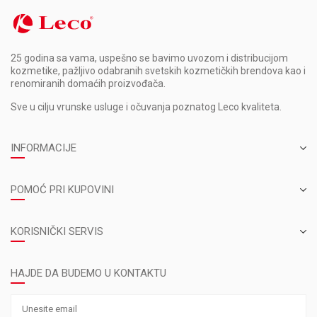
25 godina sa vama, uspešno se bavimo uvozom i distribucijom
kozmetike, pažljivo odabranih svetskih kozmetičkih brendova kao i
renomiranih domaćih proizvođača.
Sve u cilju vrunske usluge i očuvanja poznatog Leco kvaliteta.
INFORMACIJE
POMOĆ PRI KUPOVINI
KORISNIČKI SERVIS
HAJDE DA BUDEMO U KONTAKTU