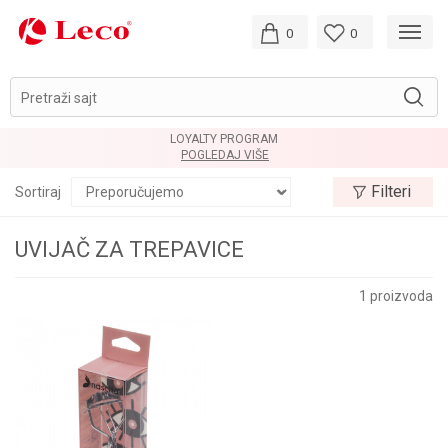
0
0
Pretraži sajt
LOYALTY PROGRAM
POGLEDAJ VIŠE
Filteri
Sortiraj
UVIJAČ ZA TREPAVICE
1
proizvoda