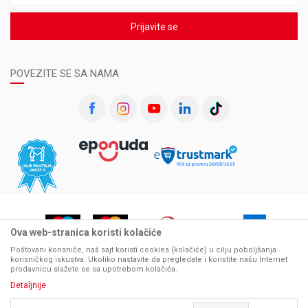
Prijavite se
POVEZITE SE SA NAMA
Ova web-stranica koristi kolačiće
Poštovani korisniče, naš sajt koristi cookies (kolačiće) u cilju poboljšanja
korisničkog iskustva. Ukoliko nastavite da pregledate i koristite našu Internet
prodavnicu slažete se sa upotrebom kolačića.
Detaljnije
Nastojimo da budemo što precizniji u opisu proizvoda, prikazu slika i samih cena, ali ne