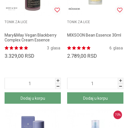
TONIK ZA LICE
TONIK ZA LICE
Mary&May Vegan Blackberry
MIXSOON Bean Essence 30ml
Complex Cream Essence
140ml
3
glasa
6
glasa
3.329,00
RSD
2.789,00
RSD
Dodaj u korpu
Dodaj u korpu
70
%