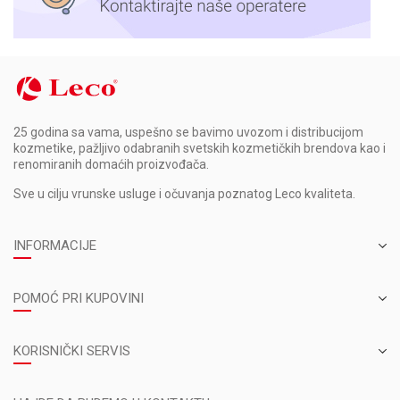
25 godina sa vama, uspešno se bavimo uvozom i distribucijom
kozmetike, pažljivo odabranih svetskih kozmetičkih brendova kao i
renomiranih domaćih proizvođača.
Sve u cilju vrunske usluge i očuvanja poznatog Leco kvaliteta.
INFORMACIJE
POMOĆ PRI KUPOVINI
KORISNIČKI SERVIS