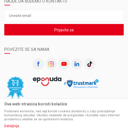
HAJDE DA BUDEMO U KONTAKTU
Prijavite se
POVEZITE SE SA NAMA
Ova web-stranica koristi kolačiće
Poštovani korisniče, naš sajt koristi cookies (kolačiće) u cilju poboljšanja
korisničkog iskustva. Ukoliko nastavite da pregledate i koristite našu Internet
prodavnicu slažete se sa upotrebom kolačića.
Detaljnije