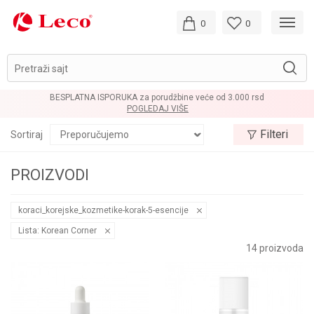
0
0
Pretraži sajt
BESPLATNA ISPORUKA za porudžbine veće od 3.000 rsd
POGLEDAJ VIŠE
Filteri
Sortiraj
PROIZVODI
koraci_korejske_kozmetike-korak-5-esencije
Lista: Korean Corner
14
proizvoda