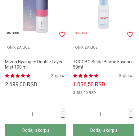
TONIK ZA LICE
TONIK ZA LICE
Mizon Hyalugen Double Layer
TOCOBO Bifida Biome Essence
Mist 100 ml
50ml
2
glasa
3
glasa
2.699,00
RSD
1.036,50
RSD
3.455,00
RSD
Dodaj u korpu
Dodaj u korpu