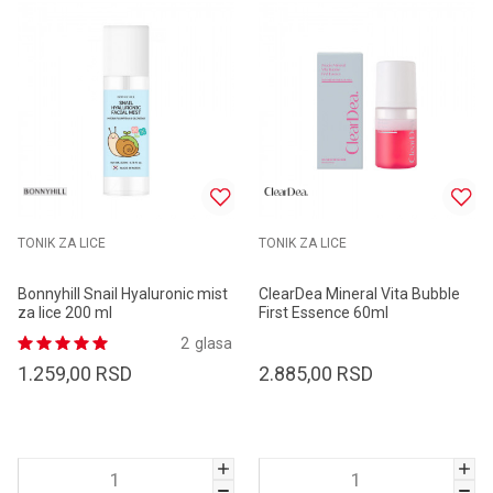
TONIK ZA LICE
TONIK ZA LICE
Bonnyhill Snail Hyaluronic mist
ClearDea Mineral Vita Bubble
za lice 200 ml
First Essence 60ml
2
glasa
1.259,00
RSD
2.885,00
RSD