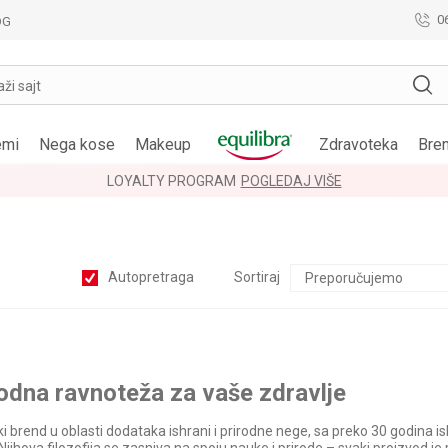
0
OG
aži sajt
emi
Nega kose
Makeup
Zdravoteka
Bre
Autopretraga
Sortiraj
rodna ravnote
ž
a za va
š
e zdravlje
nski brend u oblasti dodataka ishrani i prirodne nege, sa preko 30 godina i