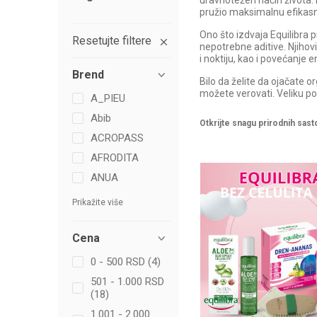
uravnotežen način života. N
pružio maksimalnu efikasno
Ono što izdvaja Equilibra 
Resetujte filtere
nepotrebne aditive. Njihovi
i noktiju, kao i povećanje en
Brend
Bilo da želite da ojačate
možete verovati. Veliku po
A_PIEU
Abib
Otkrijte snagu prirodnih sast
ACROPASS
AFRODITA
ANUA
Prikažite više
Cena
0 - 500 RSD (4)
501 - 1.000 RSD
(18)
1.001 - 2.000