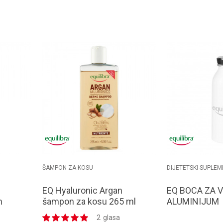
orpu
Dodaj u korpu
D
ŠAMPON ZA KOSU
DIJETETSKI SUPLEM
EQ Hyaluronic Argan
EQ BOCA ZA 
m
šampon za kosu 265 ml
ALUMINIJUM
2
glasa