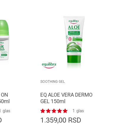
SOOTHING GEL
 ON
EQ ALOE VERA DERMO
50ml
GEL 150ml
1
glas
1
glas
D
1.359,00
RSD