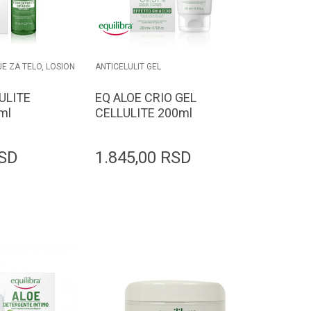
JE ZA TELO, LOSION
ANTICELULIT GEL
ULITE
EQ ALOE CRIO GEL
ml
CELLULITE 200ml
SD
1.845,00
RSD
odaj u korpu
Dodaj u korpu