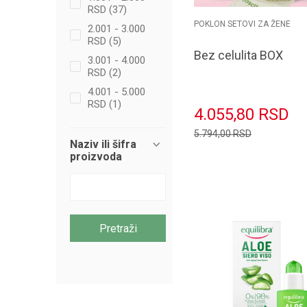
RSD (37)
POKLON SETOVI ZA ŽENE
2.001 - 3.000
RSD (5)
Bez celulita BOX
3.001 - 4.000
RSD (2)
4.001 - 5.000
RSD (1)
4.055,80
RSD
5.794,00
RSD
Naziv ili šifra
proizvoda
Dodaj u k
Pretraži