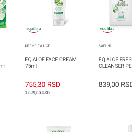
KREME ZA LICE
SAPUNI
EQ ALOE FACE CREAM
EQ ALOE FRE
ml
75ml
CLEANSER PE
200ml
755,30
RSD
839,00
RS
1.079,00
RSD
orpu
Dodaj u korpu
D