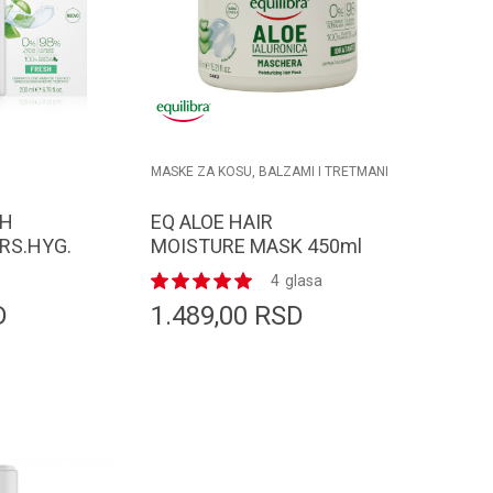
MASKE ZA KOSU, BALZAMI I TRETMANI
SH
EQ ALOE HAIR
RS.HYG.
MOISTURE MASK 450ml
4
glasa
D
1.489,00
RSD
odaj u korpu
Dodaj u korpu