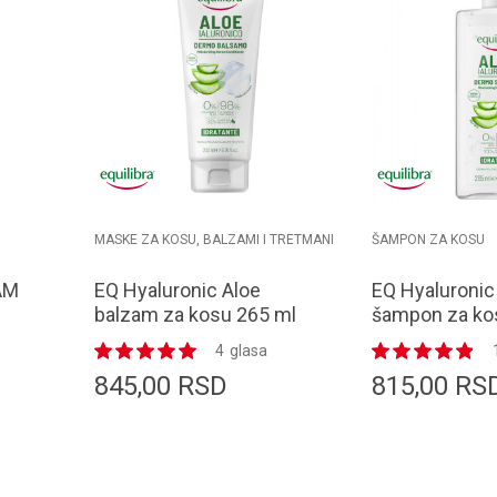
MASKE ZA KOSU, BALZAMI I TRETMANI
ŠAMPON ZA KOSU
AM
EQ Hyaluronic Aloe
EQ Hyaluronic
balzam za kosu 265 ml
šampon za ko
4
glasa
845,00
RSD
815,00
RS
orpu
Dodaj u korpu
D