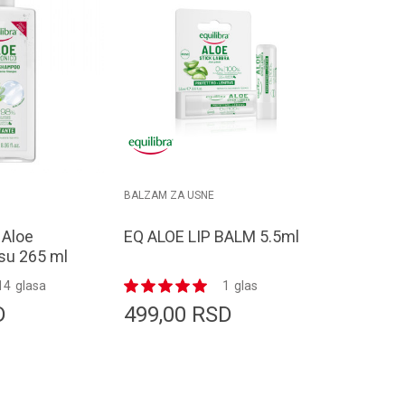
BALZAM ZA USNE
 Aloe
EQ ALOE LIP BALM 5.5ml
su 265 ml
14
glasa
1
glas
D
499,00
RSD
odaj u korpu
Dodaj u korpu