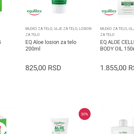
MLEKO ZA TELO, ULJE ZA TELO, LOSION
MLEKO ZA TELO, UL
ZA TELO
ZA TELO
G
EQ Aloe losion za telo
EQ ALOE CELL
200ml
BODY OIL 150
825,00
RSD
1.855,00
R
orpu
Dodaj u korpu
D
30
%