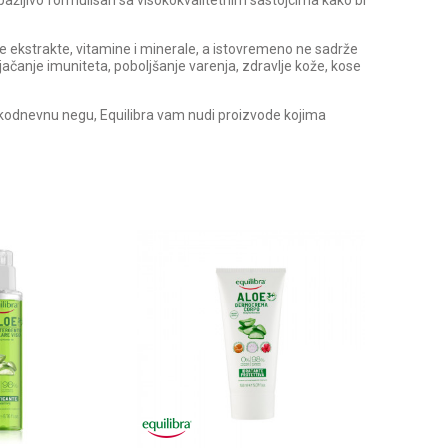
 pažljivo formulisan sa visokokvalitetnim sastojcima kako bi
e ekstrakte, vitamine i minerale, a istovremeno ne sadrže
 jačanje imuniteta, poboljšanje varenja, zdravlje kože, kose
akodnevnu negu, Equilibra vam nudi proizvode kojima