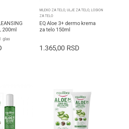
MLEKO ZA TELO, ULJE ZA TELO, LOSION
ZA TELO
CLEANSING
EQ Aloe 3+ dermo krema
L 200ml
za telo 150ml
1
glas
D
1.365,00
RSD
odaj u korpu
Dodaj u korpu