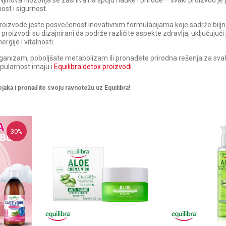
jihova filozofija se zasniva na spoju nauke i prirode – svaki proizvod je
st i sigurnost.
proizvode jeste posvećenost inovativnim formulacijama koje sadrže biljn
 proizvodi su dizajnirani da podrže različite aspekte zdravlja, uključujući
ergije i vitalnosti.
 organizam, poboljšate metabolizam ili pronađete prirodna rešenja za sv
pularnost imaju i
Equilibra detox proizvodi
.
ojaka i pronađ
ite svoju ravnote
žu uz Equilibra!
30
%