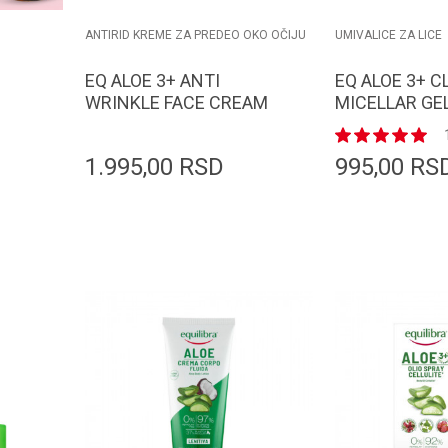
ANTIRID KREME ZA PREDEO OKO OČIJU
UMIVALICE ZA LICE
EQ ALOE 3+ ANTI
EQ ALOE 3+ 
WRINKLE FACE CREAM
MICELLAR GE
50ml
1.995,00
RSD
995,00
RS
orpu
Dodaj u korpu
D