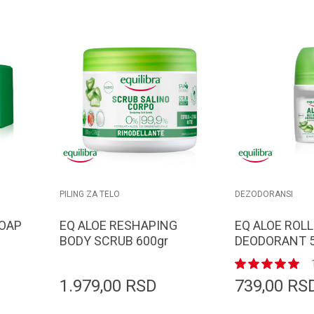
PILING ZA TELO
DEZODORANSI
SOAP
EQ ALOE RESHAPING
EQ ALOE ROLL
BODY SCRUB 600gr
DEODORANT 
1.979,00
RSD
739,00
RS