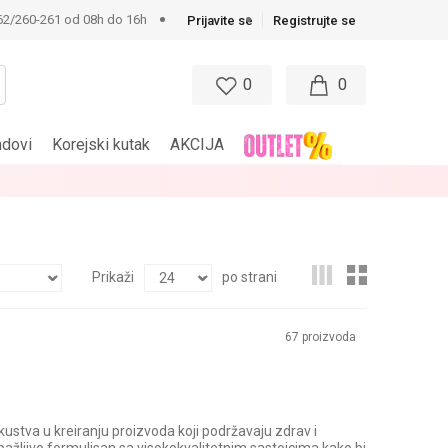
62/260-261 od 08h do 16h
Prijavite se
Registrujte se
0
0
ndovi
Korejski kutak
AKCIJA
BES
Prikaži
po strani
67
proizvoda
skustva u kreiranju proizvoda koji podržavaju zdrav i