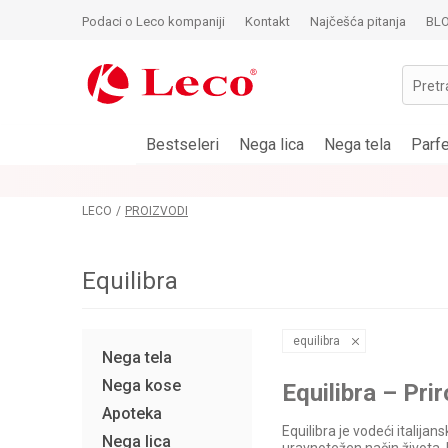
Podaci o Leco kompaniji
Kontakt
Najčešća pitanja
BL
Pretr
Bestseleri
Nega lica
Nega tela
Parf
LOYALTY PROGRAM
POGLEDAJ VIŠE
LECO
PROIZVODI
Equilibra
equilibra
Nega tela
Nega kose
Equilibra
–
Pri
Apoteka
Equilibra je vodeći italija
Nega lica