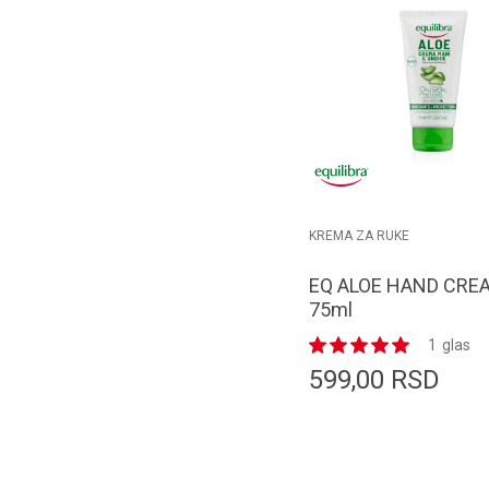
KREMA ZA RUKE
EQ ALOE HAND CRE
75ml
1
glas
599,00
RSD
Dodaj u k