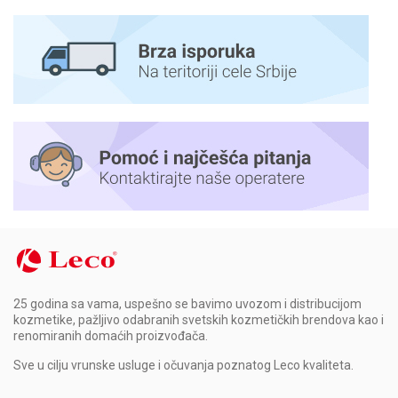
25 godina sa vama, uspešno se bavimo uvozom i distribucijom
kozmetike, pažljivo odabranih svetskih kozmetičkih brendova kao i
renomiranih domaćih proizvođača.
Sve u cilju vrunske usluge i očuvanja poznatog Leco kvaliteta.