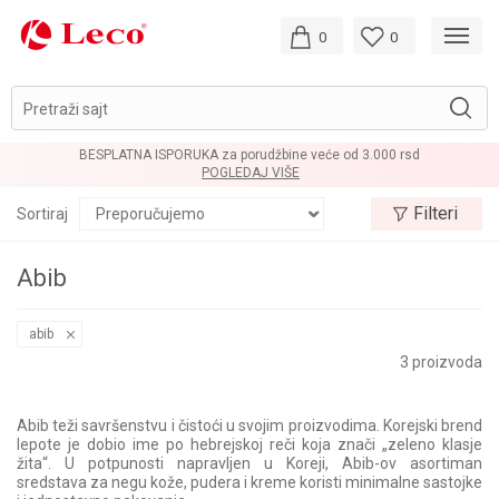
0
0
Pretraži sajt
.000 rsd
LOYALTY PROGRAM
POGLEDAJ VIŠE
Filteri
Sortiraj
Abib
abib
3
proizvoda
Abib teži savršenstvu i čistoći u svojim proizvodima. Korejski brend
lepote je dobio ime po hebrejskoj reči koja znači „zeleno klasje
žita“. U potpunosti napravljen u Koreji, Abib-ov asortiman
sredstava za negu kože, pudera i kreme koristi minimalne sastojke