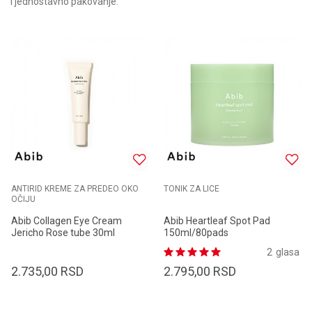
i jednostavno pakovanje.
ANTIRID KREME ZA PREDEO OKO
TONIK ZA LICE
OČIJU
Abib Collagen Eye Cream
Abib Heartleaf Spot Pad
Jericho Rose tube 30ml
150ml/80pads
2
glasa
2.735,00
RSD
2.795,00
RSD