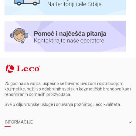
25 godina sa vama, uspešno se bavimo uvozom i distribucijom
kozmetike, pažljivo odabranih svetskih kozmetičkih brendova kao i
renomiranih domaćih proizvođača.
Sve u cilju vrunske usluge i očuvanja poznatog Leco kvaliteta.
INFORMACIJE