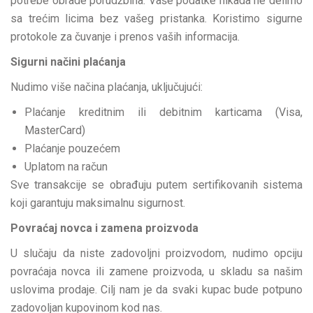
potrebe obrade porudžbina. Vaše podatke nikada ne delimo
sa trećim licima bez vašeg pristanka. Koristimo sigurne
protokole za čuvanje i prenos vaših informacija.
Sigurni načini plaćanja
Nudimo više načina plaćanja, uključujući:
Plaćanje kreditnim ili debitnim karticama (Visa,
MasterCard)
Plaćanje pouzećem
Uplatom na račun
Sve transakcije se obrađuju putem sertifikovanih sistema
koji garantuju maksimalnu sigurnost.
Povraćaj novca i zamena proizvoda
U slučaju da niste zadovoljni proizvodom, nudimo opciju
povraćaja novca ili zamene proizvoda, u skladu sa našim
uslovima prodaje. Cilj nam je da svaki kupac bude potpuno
zadovoljan kupovinom kod nas.