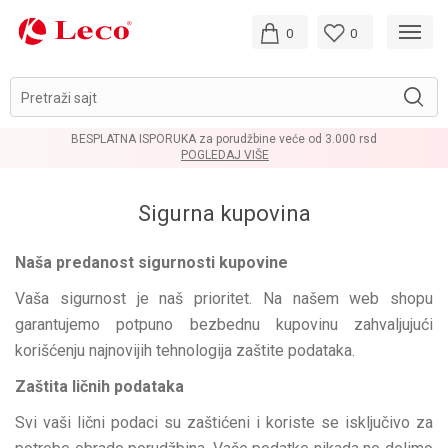
0
0
Pretraži sajt
BESPLATNA ISPORUKA za porudžbine veće od 3.000 rsd
POGLEDAJ VIŠE
Sigurna kupovina
Naša predanost sigurnosti kupovine
Vaša sigurnost je naš prioritet. Na našem web shopu
garantujemo potpuno bezbednu kupovinu zahvaljujući
korišćenju najnovijih tehnologija zaštite podataka.
Zaštita ličnih podataka
Svi vaši lični podaci su zaštićeni i koriste se isključivo za