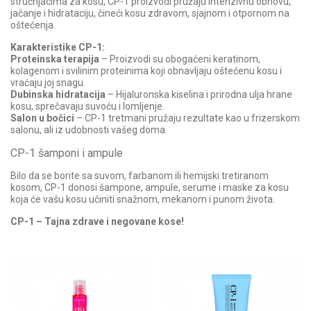
stručnjacima za kosu, CP-1 proizvodi pružaju intenzivnu obnovu,
jačanje i hidrataciju, čineći kosu zdravom, sjajnom i otpornom na
oštećenja.
Karakteristike CP-1:
Proteinska terapija
– Proizvodi su obogaćeni keratinom,
kolagenom i svilinim proteinima koji obnavljaju oštećenu kosu i
vraćaju joj snagu.
Dubinska hidratacija
– Hijaluronska kiselina i prirodna ulja hrane
kosu, sprečavaju suvoću i lomljenje.
Salon u bočici
– CP-1 tretmani pružaju rezultate kao u frizerskom
salonu, ali iz udobnosti vašeg doma.
CP-1 šamponi i ampule
Bilo da se borite sa suvom, farbanom ili hemijski tretiranom
kosom, CP-1 donosi šampone, ampule, serume i maske za kosu
koja će vašu kosu učiniti snažnom, mekanom i punom života.
CP-1 – Tajna zdrave i negovane kose!