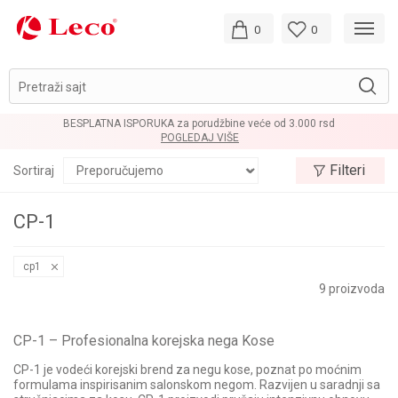
0
0
Pretraži sajt
BESPLATNA ISPORUKA za porudžbine veće od 3.000 rsd
POGLEDAJ VIŠE
Filteri
Sortiraj
CP-1
cp1
9
proizvoda
CP-1 – Profesionalna korejska nega Kose
CP-1 je vodeći korejski brend za negu kose, poznat po moćnim
formulama inspirisanim salonskom negom. Razvijen u saradnji sa