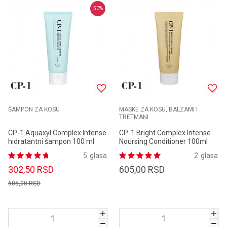
50
%
ŠAMPON ZA KOSU
MASKE ZA KOSU, BALZAMI I
TRETMANI
CP-1 Aquaxyl Complex Intense
CP-1 Bright Complex Intense
hidratantni šampon 100 ml
Noursing Conditioner 100ml
5
glasa
2
glasa
302,50
RSD
605,00
RSD
605,00
RSD