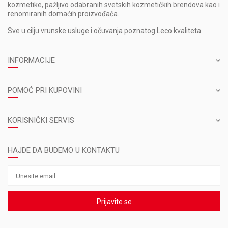
kozmetike, pažljivo odabranih svetskih kozmetičkih brendova kao i
renomiranih domaćih proizvođača.
Sve u cilju vrunske usluge i očuvanja poznatog Leco kvaliteta.
INFORMACIJE
POMOĆ PRI KUPOVINI
KORISNIČKI SERVIS
HAJDE DA BUDEMO U KONTAKTU
Prijavite se