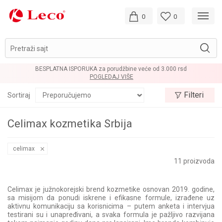
0
0
Pretraži sajt
ne veće od 3.000 rsd
LOYALTY PROG
ŠE
POGLEDAJ VI
Filteri
Sortiraj
Celimax kozmetika Srbija
celimax
11
proizvoda
Celimax je južnokorejski brend kozmetike osnovan 2019. godine,
sa misijom da ponudi iskrene i efikasne formule, izrađene uz
aktivnu komunikaciju sa korisnicima – putem anketa i intervjua
testirani su i unapređivani, a svaka formula je pažljivo razvijana