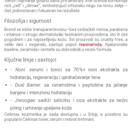
tokom najmanje godinu dana pre lansiranj. Ime brenda kombinuje
reči „cell“ i „climax“, simbolizujući vrhunsku negu na nivou ćelije –
čist, jednostavan i fokusiran na rezultate.
Filozofija i sigurnost
Brend se ističe transparentnošću—bez veštačkih mirisa, parabena
i iritansa—i strogo dermatološki testiranim proizvodima, što ih čini
pogodnim i za najosetljiviju kožu. Svi proizvodi su cruelty-free, a
veliki deo i veganski; sastojci poput
niacinamida
, hijaluronske
kiseline, ceramida i centelle su dobrodošli u većini formula.
Ključne linije i sastojci
-
Noni
: serumi i tonici sa 70 %+ noni ekstrakta za
hidrataciju, regeneraciju i ujednačavanje tena.
-
Dual Barrier
: sa ceramidima i peptidima za jačanje
barijere i intenzivnu hidrataciju
-
Jiwoogae
: sadrži salicilnu i cica ekstrakte za nežni
piling i umirenje upaljene kože
Celimax kozmetika je sada dostupna i u Srbiji, a posebno su
popularni Celimax toner, serum i retinol tretmani.