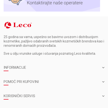
25 godina sa vama, uspešno se bavimo uvozom i distribucijom
kozmetike, pažljivo odabranih svetskih kozmetičkih brendova kao i
renomiranih domaćih proizvođača.
Sve u cilju vrunske usluge i očuvanja poznatog Leco kvaliteta.
INFORMACIJE
POMOĆ PRI KUPOVINI
KORISNIČKI SERVIS