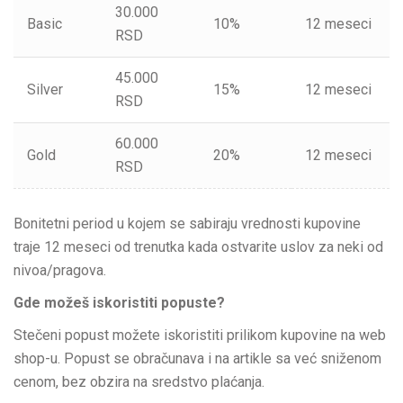
30.000
Basic
10%
12 meseci
RSD
45.000
Silver
15%
12 meseci
RSD
60.000
Gold
20%
12 meseci
RSD
Bonitetni period u kojem se sabiraju vrednosti kupovine
traje 12 meseci od trenutka kada ostvarite uslov za neki od
nivoa/pragova.
Gde možeš
iskoristiti popuste?
Stečeni popust možete iskoristiti prilikom kupovine na web
shop-u. Popust se obračunava i na artikle sa već sniženom
cenom, bez obzira na sredstvo plaćanja.