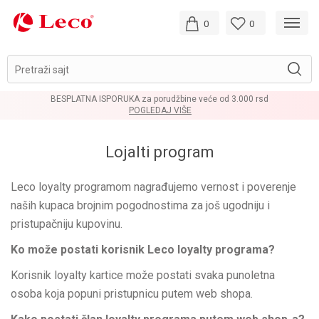
0
0
Pretraži sajt
BESPLATNA ISPORUKA za porudžbine veće od 3.000 rsd
POGLEDAJ VIŠE
Lojalti program
Leco loyalty programom nagrađujemo vernost i poverenje
naših kupaca brojnim pogodnostima za još ugodniju i
pristupačniju kupovinu.
Ko može postati korisnik Leco loyalty programa?
Korisnik loyalty kartice može postati svaka punoletna
osoba koja popuni pristupnicu putem web shopa.