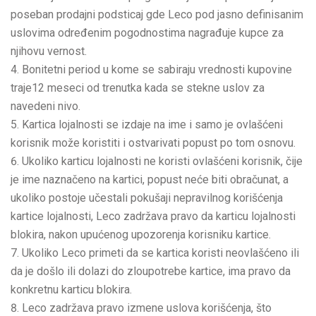
poseban prodajni podsticaj gde Leco pod jasno definisanim
uslovima određenim pogodnostima nagrađuje kupce za
njihovu vernost.
Bonitetni period u kome se sabiraju vrednosti kupovine
traje12 meseci od trenutka kada se stekne uslov za
navedeni nivo.
Kartica lojalnosti se izdaje na ime i samo je ovlašćeni
korisnik može koristiti i ostvarivati popust po tom osnovu.
Ukoliko karticu lojalnosti ne koristi ovlašćeni korisnik, čije
je ime naznačeno na kartici, popust neće biti obračunat, a
ukoliko postoje učestali pokušaji nepravilnog korišćenja
kartice lojalnosti, Leco zadržava pravo da karticu lojalnosti
blokira, nakon upućenog upozorenja korisniku kartice.
Ukoliko Leco primeti da se kartica koristi neovlašćeno ili
da je došlo ili dolazi do zloupotrebe kartice, ima pravo da
konkretnu karticu blokira.
Leco zadržava pravo izmene uslova korišćenja, što