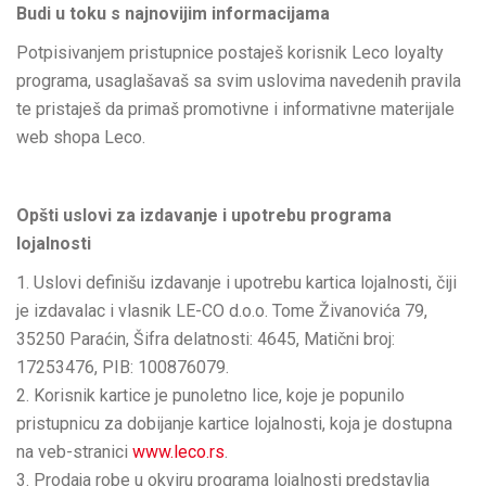
Budi u toku s najnovijim informacijama
Potpisivanjem pristupnice postaješ korisnik Leco loyalty
programa, usaglašavaš sa svim uslovima navedenih pravila
te pristaješ da primaš promotivne i informativne materijale
web shopa Leco.
Opšti uslovi za izdavanje i upotrebu programa
lojalnosti
Uslovi definišu izdavanje i upotrebu kartica lojalnosti, čiji
je izdavalac i vlasnik LE-CO d.o.o. Tome Živanovića 79,
35250 Paraćin, Šifra delatnosti: 4645, Matični broj:
17253476, PIB: 100876079.
Korisnik kartice je punoletno lice, koje je popunilo
pristupnicu za dobijanje kartice lojalnosti, koja je dostupna
na veb-stranici
www.leco.rs
.
Prodaja robe u okviru programa lojalnosti predstavlja