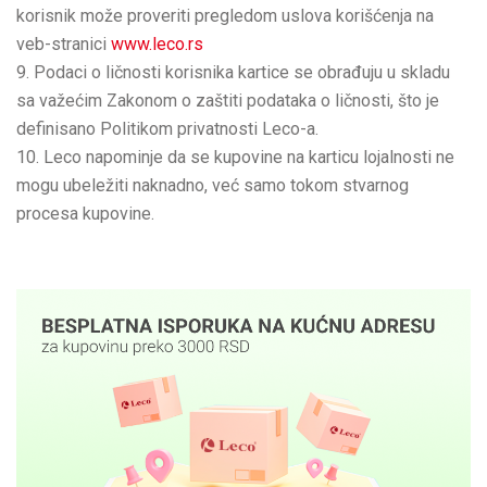
korisnik može proveriti pregledom uslova korišćenja na
veb-stranici
www.leco.rs
Podaci o ličnosti korisnika kartice se obrađuju u skladu
sa važećim Zakonom o zaštiti podataka o ličnosti, što je
definisano Politikom privatnosti Leco-a.
Leco napominje da se kupovine na karticu lojalnosti ne
mogu ubeležiti naknadno, već samo tokom stvarnog
procesa kupovine.