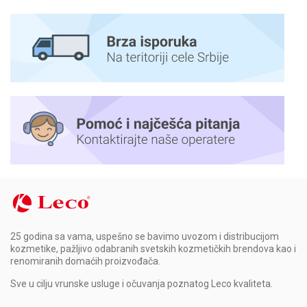
25 godina sa vama, uspešno se bavimo uvozom i distribucijom
kozmetike, pažljivo odabranih svetskih kozmetičkih brendova kao i
renomiranih domaćih proizvođača.
Sve u cilju vrunske usluge i očuvanja poznatog Leco kvaliteta.