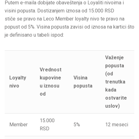
Putem e-maila dobijate obaveštenja o Loyaliti nivoima i
visini popusta. Dostizanjem iznosa od 15.000 RSD
stiče se pravo na Leco Member loyalty nivo te pravo na
popust od 5%. Visina popusta zavisi od iznosa na kartici što
je definisano u tabeli ispod:
Važenje
popusta
Vrednost
(od
Loyalty
kupovine
Visina
trenutka
nivo
u iznosu
popusta
kada
od
ostvarite
uslov)
15.000
Member
5%
12 meseci
RSD