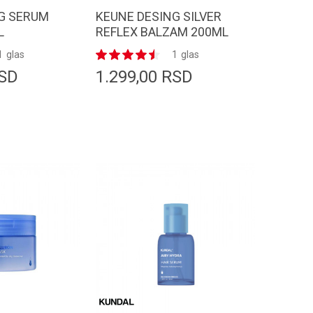
G SERUM
KEUNE DESING SILVER
L
REFLEX BALZAM 200ML
1
glas
1
glas
SD
1.299,00
RSD
odaj u korpu
Dodaj u korpu