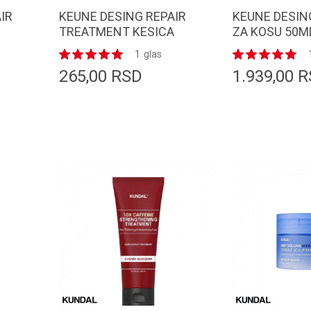
IR
KEUNE DESING REPAIR
KEUNE DESIN
TREATMENT KESICA
ZA KOSU 50M
20ML
1
glas
265,00
RSD
1.939,00
R
orpu
Dodaj u korpu
D