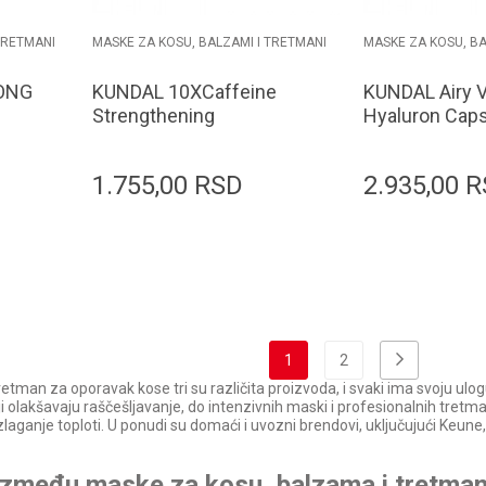
TRETMANI
MASKE ZA KOSU, BALZAMI I TRETMANI
MASKE ZA KOSU, BA
ONG
KUNDAL 10XCaffeine
KUNDAL Airy 
Strengthening
Hyaluron Caps
Treatment 200ml Cherry
Mask 180g B
Blossom
Breeze
1.755,00
RSD
2.935,00
R
orpu
Dodaj u korpu
D
1
2
tman za oporavak kose tri su različita proizvoda, i svaki ima svoju ulogu 
olakšavaju raščešljavanje, do intenzivnih maski i profesionalnih tretma
izlaganje toploti. U ponudi su domaći i uvozni brendovi, uključujući Keune
a između maske za kosu, balzama i tretma