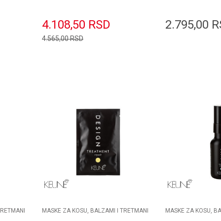
tretman 250m
4.108,50
RSD
2.795,00
R
4.565,00
RSD
orpu
Dodaj u korpu
D
TRETMANI
MASKE ZA KOSU, BALZAMI I TRETMANI
MASKE ZA KOSU, BA