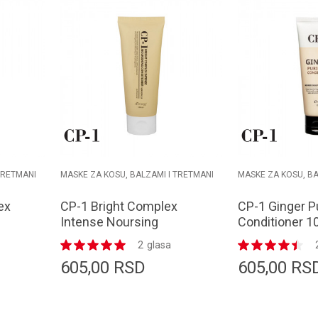
TRETMANI
MASKE ZA KOSU, BALZAMI I TRETMANI
MASKE ZA KOSU, BA
ex
CP-1 Bright Complex
CP-1 Ginger P
Intense Noursing
Conditioner 1
Conditioner 100ml
2
glasa
605,00
RSD
605,00
RS