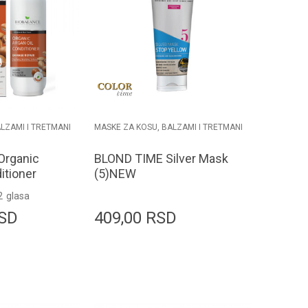
LZAMI I TRETMANI
MASKE ZA KOSU, BALZAMI I TRETMANI
Organic
BLOND TIME Silver Mask
itioner
(5)NEW
2
glasa
SD
409,00
RSD
odaj u korpu
Dodaj u korpu