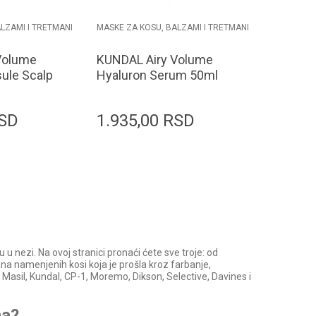
LZAMI I TRETMANI
MASKE ZA KOSU, BALZAMI I TRETMANI
Volume
KUNDAL Airy Volume
ule Scalp
Hyaluron Serum 50ml
lossom
SD
1.935,00
RSD
odaj u korpu
Dodaj u korpu
u nezi. Na ovoj stranici pronaći ćete sve troje: od
na namenjenih kosi koja je prošla kroz farbanje,
, Masil, Kundal, CP-1, Moremo, Dikson, Selective, Davines i
na?