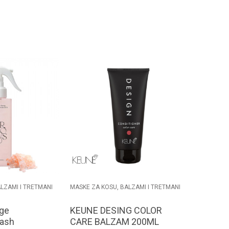
odaj u korpu
Dodaj u korpu
LZAMI I TRETMANI
MASKE ZA KOSU, BALZAMI I TRETMANI
ge
KEUNE DESING COLOR
ash
CARE BALZAM 200ML