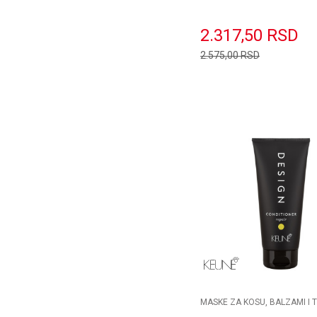
Voluminizer 150ml
2.317,50
RSD
2.575,00
RSD
Dodaj u k
MASKE ZA KOSU, BALZAMI I 