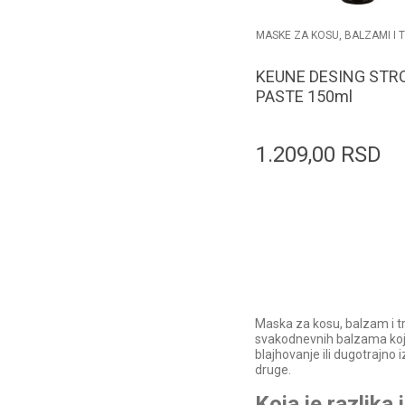
MASKE ZA KOSU, BALZAMI I 
KEUNE DESING STR
PASTE 150ml
1.209,00
RSD
Dodaj u k
Maska za kosu, balzam i tre
svakodnevnih balzama koji 
blajhovanje ili dugotrajno 
druge.
Koja je razlik