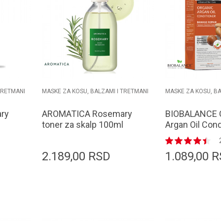
TRETMANI
MASKE ZA KOSU, BALZAMI I TRETMANI
MASKE ZA KOSU, BA
ry
AROMATICA Rosemary
BIOBALANCE 
toner za skalp 100ml
Argan Oil Cond
330 ml
2.189,00
RSD
1.089,00
R
orpu
Dodaj u korpu
D