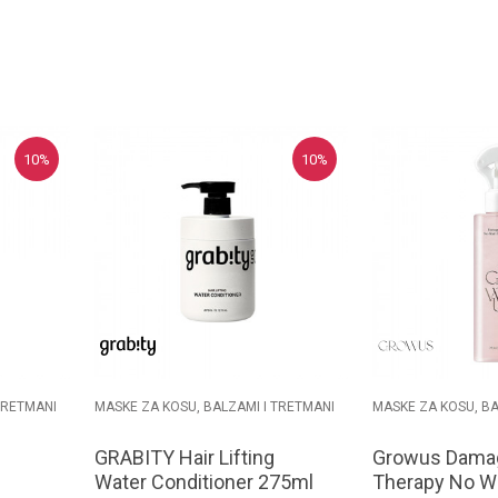
orpu
Dodaj u korpu
D
10
%
10
%
TRETMANI
MASKE ZA KOSU, BALZAMI I TRETMANI
MASKE ZA KOSU, BA
GRABITY Hair Lifting
Growus Dama
Water Conditioner 275ml
Therapy No W