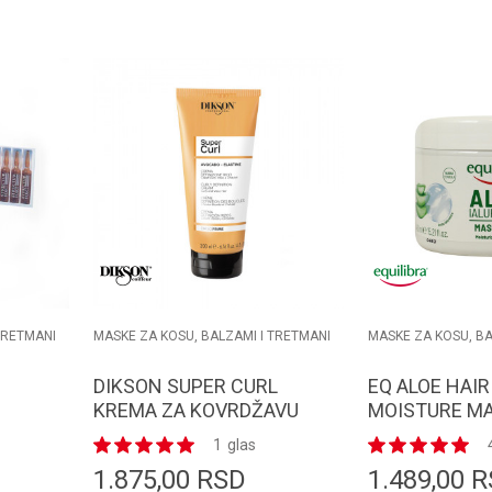
orpu
Dodaj u korpu
D
TRETMANI
MASKE ZA KOSU, BALZAMI I TRETMANI
MASKE ZA KOSU, BA
DIKSON SUPER CURL
EQ ALOE HAIR
KREMA ZA KOVRDŽAVU
MOISTURE MA
KOSU 200ml
1
glas
1.875,00
RSD
1.489,00
R