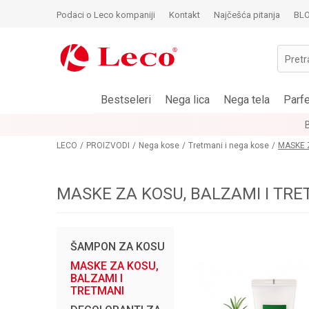
Podaci o Leco kompaniji
Kontakt
Najčešća pitanja
BL
Pretr
Bestseleri
Nega lica
Nega tela
Parf
LECO
PROIZVODI
Nega kose
Tretmani i nega kose
MASKE 
MASKE ZA KOSU, BALZAMI I TRE
ŠAMPON ZA KOSU
MASKE ZA KOSU,
BALZAMI I
TRETMANI