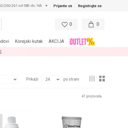
62/260-261 od 08h do 16h
Prijavite se
Registrujte se
0
0
ndovi
Korejski kutak
AKCIJA
E
Prikaži
po strani
47
proizvoda