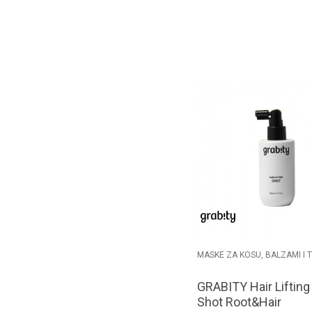
Dodaj u k
MASKE ZA KOSU, BALZAMI I 
GRABITY Hair Lifting
Shot Root&Hair