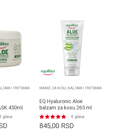
odaj u korpu
Dodaj u korpu
LZAMI I TRETMANI
MASKE ZA KOSU, BALZAMI I TRETMANI
EQ Hyaluronic Aloe
SK 450ml
balzam za kosu 265 ml
4
glasa
4
glasa
SD
845,00
RSD