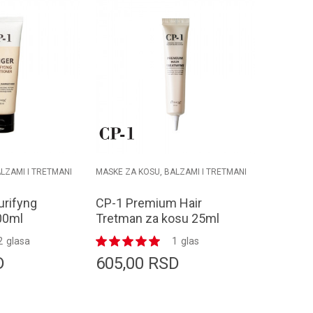
LZAMI I TRETMANI
MASKE ZA KOSU, BALZAMI I TRETMANI
urifyng
CP-1 Premium Hair
00ml
Tretman za kosu 25ml
2
glasa
1
glas
D
605,00
RSD