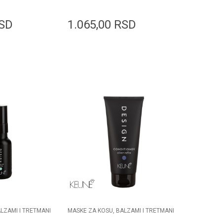
l
SD
1.065,00
RSD
odaj u korpu
Dodaj u korpu
LZAMI I TRETMANI
MASKE ZA KOSU, BALZAMI I TRETMANI