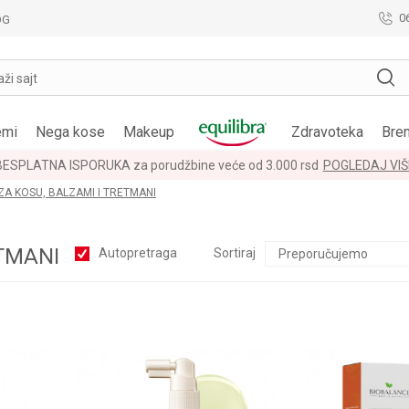
0
OG
aži sajt
emi
Nega kose
Makeup
Zdravoteka
Bre
BESPLATNA ISPORUKA za porudžbine veće od 3.000 rsd
POGLEDAJ VIŠ
ZA KOSU, BALZAMI I TRETMANI
TMANI
Autopretraga
Sortiraj