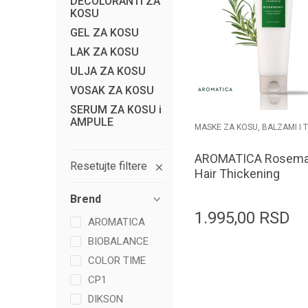
DECOLORANTI ZA
KOSU
GEL ZA KOSU
LAK ZA KOSU
ULJA ZA KOSU
VOSAK ZA KOSU
SERUM ZA KOSU i
AMPULE
MASKE ZA KOSU, BALZAMI I 
AROMATICA Rosema
Resetujte filtere
Hair Thickening
Conditioner 180ml
Brend
1.995,00
RSD
AROMATICA
BIOBALANCE
COLOR TIME
CP1
Dodaj u k
DIKSON