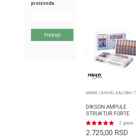
proizvoda
Dodaj u k
Pretraži
MASKE ZA KOSU, BALZAMI I 
DIKSON AMPULE
STRUKTUR FORTE
10*12ml
2
glasa
2.725,00
RSD