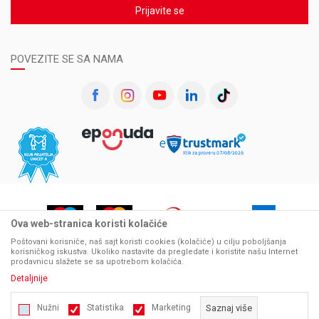
Prijavite se
POVEZITE SE SA NAMA
Ova web-stranica koristi kolačiće
Poštovani korisniče, naš sajt koristi cookies (kolačiće) u cilju poboljšanja
korisničkog iskustva. Ukoliko nastavite da pregledate i koristite našu Internet
prodavnicu slažete se sa upotrebom kolačića.
Detaljnije
Nastojimo da budemo što precizniji u opisu proizvoda, prikazu slika i samih cena, ali ne
Nužni
Statistika
Marketing
Saznaj više
možemo garantovati da su sve informacije kompletne i bez grešaka. Svi artikli prikazani na