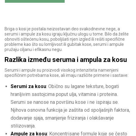
Briga o kosi je postala neizostavan deo svakodnevne nege, a
serumi i ampule za kosu igraju ključnu ulogu u tome. Bilo da želite
obnoviti oštećenu kosu, poboljšati njen izgled ili rešiti specifične
probleme kao što su lomljivost ili gubitak kose, serumi i ampule
pružaju ciljanu i efikasnu negu.
Razlika između seruma i ampula za kosu
Serumi i ampule su proizvodi visokog intenziteta namenjeni
specifičnim potrebama kose, ali imaju različite primene i sastave:
Serumi za kosu
: Obično su lagane teksture, bogati
hranljivim sastojcima poput ulja, vitamina i proteina.
Serumi se nanose na površinu kose i ne ispiraju se.
Njihova osnovna funkcija je zaštita od spoljašnjih faktora,
dodavanje sjaja, smanjenje friziranja i olakšavanje
stilizovanja.
Ampule za kosu
: Koncentrisane formule koje se često