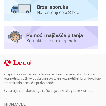
25 godina sa vama, uspešno se bavimo uvozom i distribucijom
kozmetike, pažljivo odabranih svetskih kozmetičkih brendova kao i
renomiranih domaćih proizvođača.
Sve u cilju vrunske usluge i očuvanja poznatog Leco kvaliteta.
INFORMACIJE