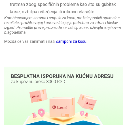
tretman zbog specifičnih problema kao što su gubitak
kose, ozbiljna oštećenja ili iritirano vlasište.
Kombinovanjem seruma i ampula za kosu, možete postići optimalne
rezultate i pružiti svojoj kosi sve što joj je potrebno za zdrav i blistav
izgled. Pronađite prave proizvode za vaš tip kose i uživajte u njihovim
blagodetima.
Možda će vas zanimati i naši
šamponi za kosu
.