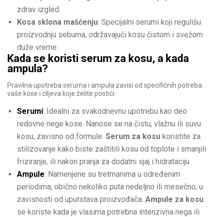
zdrav izgled.
Kosa sklona mašćenju
: Specijalni serumi koji regulišu
proizvodnju sebuma, održavajući kosu čistom i svežom
duže vreme.
Kada se koristi serum za kosu, a kada
ampula?
Pravilna upotreba seruma i ampula zavisi od specifičnih potreba
vaše kose i ciljeva koje želite postići:
Serumi
:
Idealni za svakodnevnu upotrebu kao deo
redovne nege kose. Nanose se na čistu, vlažnu ili suvu
kosu, zavisno od formule.
Serum za kosu
koristite za
stilizovanje kako biste zaštitili kosu od toplote i smanjili
friziranje, ili nakon pranja za dodatni sjaj i hidrataciju.
Ampule
: Namenjene su tretmanima u određenim
periodima, obično nekoliko puta nedeljno ili mesečno, u
zavisnosti od uputstava proizvođača.
Ampule za kosu
se koriste kada je vlasima potrebna intenzivna nega ili