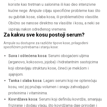
koriste kao tretman u salonima ili kao deo intenzivne
kućne nege. Ampule ciljaju specifične probleme kao što
su gubitak kose, slaba kosa, ili problematično vlasište.
Obično se nanose direktno na vlasište i kosu, a neki se
ispiraju nakon određenog vremena.
Za kakvu sve kosu postoji serum?
Ampule su dostupne za različite tipove kose, prilagođeni
specifičnim potrebama i stanju kose:
Suva i oštećena kosa
: Serumi obogaćeni uljima
(arganovo, kokosovo, jojoba) i hidratantnim sastojcima
koji obnavljaju strukturu kose, čineći je mekšom i
sjajnijom.
Tanka i slaba kosa
: Lagani serumi koji ne opterećuju
kosu, već joj pružaju volumen i snagu zahvaljujući
proteinima i vitaminima.
Kovrdžava kosa
: Serumi koji definišu kovrdže, smanjuju
friziranje i dodaju vlagu, što kovrdžama daje prirodan i