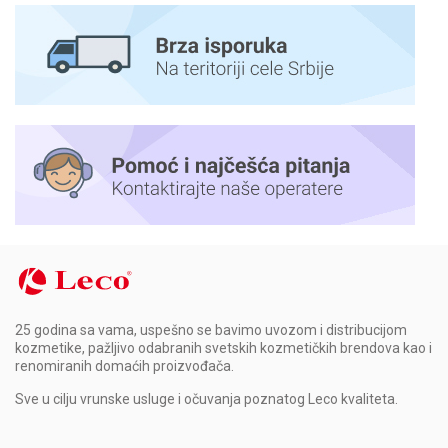
25 godina sa vama, uspešno se bavimo uvozom i distribucijom
kozmetike, pažljivo odabranih svetskih kozmetičkih brendova kao i
renomiranih domaćih proizvođača.
Sve u cilju vrunske usluge i očuvanja poznatog Leco kvaliteta.