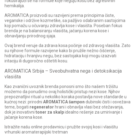
fokusirajući se na formule koje neguju kosu bez agresivnih
hemikalija.
AROMATICA proizvodi su razvijeni prema principima čiste,
veganske i održive kozmetike, sa pažljivo odabranim sastojcima
koji pomažu u očuvanju zdravlja kose i vlasišta. Poseban fokus
brenda je na balansiranju vlasišta, jačanju korena kose i
obnavljanju prirodnog sjaja.
Ovaj brend veruje da zdrava kosa počinje od zdravog vlasišta. Zato
su njihove formule razvijene kako bi pružile nežno čišćenje,
hidrataciju i hranjivu negu, bez sastojaka koji mogu izazvati
iritaciju ili dugoročno oštetiti kosu.
AROMATICA Srbija – Sveobuhvatna nega i detoksikacija
vlasišta
Kao zvanični uvoznik brenda ponosni smo što našem tržištu
možemo da ponudimo ovaj holistički pristup nezi kose. Njihov
prepoznatljivi ritual u nekoliko koraka postavlja nove standarde u
kućnoj nezi: prirodni
AROMATICA šampon
dubinski čisti i osvežava
teme, bogati
regenerator
hrani i obnavlja vlasi bez otežavanja,
dok je inovativni
toner za skalp
idealno rešenje za umirivanje i
jačanje korena kose.
Istražite našu online prodavnicu i pružite svojoj kosi i vlasištu
vrhunski aromaterapijski tretman