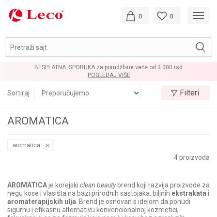
0
0
Pretraži sajt
BESPLATNA ISPORUKA za porudžbine veće od 3.000 rsd
POGLEDAJ VIŠE
Filteri
Sortiraj
AROMATICA
aromatica
4
proizvoda
AROMATICA
je korejski
clean beauty
brend koji razvija proizvode za
negu kose i vlasišta na bazi prirodnih sastojaka, biljnih
ekstrakata i
aromaterapijskih ulja
. Brend je osnovan s idejom da ponudi
sigurnu i efikasnu alternativu konvencionalnoj kozmetici,