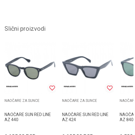
Slični proizvodi
NAOČARE ZA SUNCE
NAOČARE ZA SUNCE
NAOČARE
NAOČARE SUN RED LINE
NAOČARE SUN RED LINE
NAOČAR
AZ 440
AZ 424
AZ 840