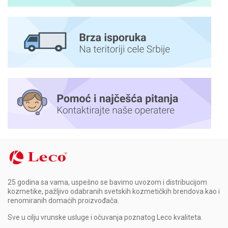
25 godina sa vama, uspešno se bavimo uvozom i distribucijom
kozmetike, pažljivo odabranih svetskih kozmetičkih brendova kao i
renomiranih domaćih proizvođača.
Sve u cilju vrunske usluge i očuvanja poznatog Leco kvaliteta.