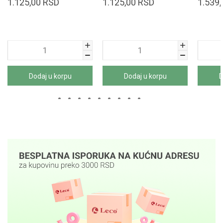
1.125,00
RSD
1.125,00
RSD
1.539,
Dodaj u korpu
Dodaj u korpu
D