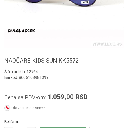
NAOČARE KIDS SUN KK5572
Šifra artikla:
12764
Barkod:
8606108981399
1.059,00
RSD
Cena sa PDV-om:
Obavesti me o sniženju
Količina: