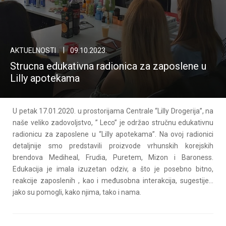
AKTUELNOSTI
09.10.2023.
Strucna edukativna radionica za zaposlene u
Lilly apotekama
U petak 17.01.2020. u prostorijama Centrale “Lilly Drogerija”, na
naše veliko zadovoljstvo, ” Leco” je održao stručnu edukativnu
radionicu za zaposlene u “Lilly apotekama”. Na ovoj radionici
detaljnije smo predstavili proizvode vrhunskih korejskih
brendova Mediheal, Frudia, Puretem, Mizon i Baroness.
Edukacija je imala izuzetan odziv, a što je posebno bitno,
reakcije zaposlenih , kao i međusobna interakcija, sugestije…
jako su pomogli, kako njima, tako i nama.