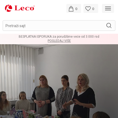
0
0
Pretraži sajt
LOYALTY PROGRAM
POGLEDAJ VIŠE