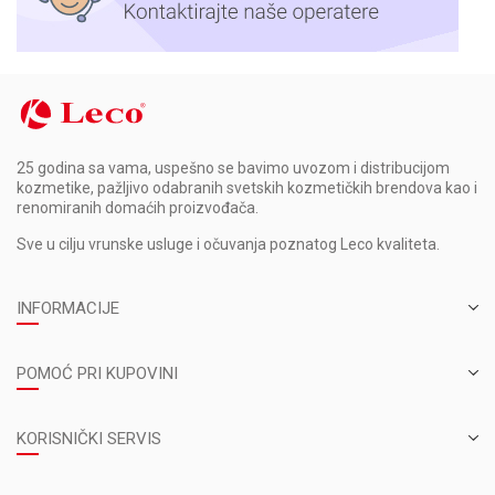
25 godina sa vama, uspešno se bavimo uvozom i distribucijom
kozmetike, pažljivo odabranih svetskih kozmetičkih brendova kao i
renomiranih domaćih proizvođača.
Sve u cilju vrunske usluge i očuvanja poznatog Leco kvaliteta.
INFORMACIJE
POMOĆ PRI KUPOVINI
KORISNIČKI SERVIS