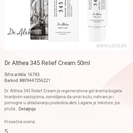
Dr Althea 345 Relief Cream 50ml
Šifra artikla:
16743
Barkod:
8809447256221
Dr. Althea 345 Relief Cream je regenerativna gel-krema bogata
hranljivim sastojcima, osmišljena da umiri kožu, nahrani je i
pomogne u ublažavanju posledica akni. Lagane je teksture, pa
pruža
...
Detaljnije
Prosečna ocena:
5