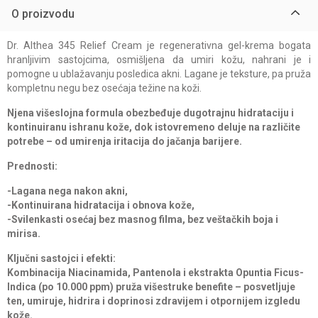
O proizvodu
Dr. Althea 345 Relief Cream je regenerativna gel-krema bogata
hranljivim sastojcima, osmišljena da umiri kožu, nahrani je i
pomogne u ublažavanju posledica akni. Lagane je teksture, pa pruža
kompletnu negu bez osećaja težine na koži.
Njena višeslojna formula obezbeđuje dugotrajnu hidrataciju i
kontinuiranu ishranu kože, dok istovremeno deluje na različite
potrebe – od umirenja iritacija do jačanja barijere.
Prednosti:
-Lagana nega nakon akni,
-Kontinuirana hidratacija i obnova kože,
-Svilenkasti osećaj bez masnog filma, bez veštačkih boja i
mirisa.
Ključni sastojci i efekti:
Kombinacija Niacinamida, Pantenola i ekstrakta Opuntia Ficus-
Indica (po 10.000 ppm) pruža višestruke benefite – posvetljuje
ten, umiruje, hidrira i doprinosi zdravijem i otpornijem izgledu
kože.