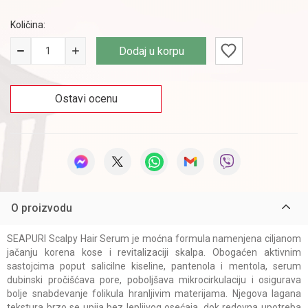
Količina:
Dodaj u korpu
Ostavi ocenu
O proizvodu
SEAPURI Scalpy Hair Serum je moćna formula namenjena ciljanom
jačanju korena kose i revitalizaciji skalpa. Obogaćen aktivnim
sastojcima poput salicilne kiseline, pantenola i mentola, serum
dubinski pročišćava pore, poboljšava mikrocirkulaciju i osigurava
bolje snabdevanje folikula hranljivim materijama. Njegova lagana
tekstura brzo se upija bez lepljivog osećaja, dok redovna upotreba