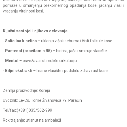
pomaže u smanjenju prekomernog opadanja kose, jačanju vlasi i
vraćanju vitalnosti kosi.
Ključni sastojci i njihovo delovanje:
-
Salicilna kiselina
– uklanja višak sebuma i čisti folikule kose
-
Pantenol (provitamin B5)
– hidrira, jača i smiruje vlasište
-
Mentol
– osvežava i stimuliše cirkulaciju
-
Biljni ekstrakti
– hrane vlasište i podstiču zdrav rast kose
Zemlja proizvodnje: Koreja
Uvoznik: Le-Co, Tome Živanovića 79, Paraćin
Tel/fax:(+381)035/562-999
Rok trajanja: utisnut na ambalaži