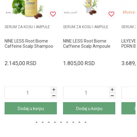
SERUM ZA KOSU I AMPULE
SERUM ZA KOSU I AMPULE
SERUM Z
NINE LESS Root Biome
NINE LESS Root Biome
LILYEVE
Caffeine Scalp Shampoo
Caffeine Scalp Ampoule
PDRN B
300ml
20ml
100ml
2.145,00
RSD
1.805,00
RSD
3.689,
Dodaj u korpu
Dodaj u korpu
D