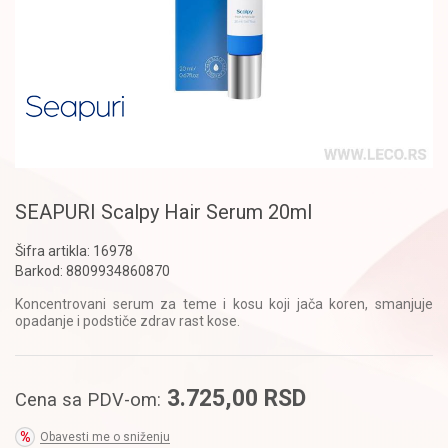
SEAPURI Scalpy Hair Serum 20ml
Šifra artikla:
16978
Barkod:
8809934860870
Koncentrovani serum za teme i kosu koji jača koren, smanjuje
opadanje i podstiče zdrav rast kose.
3.725,00
RSD
Cena sa PDV-om:
Obavesti me o sniženju