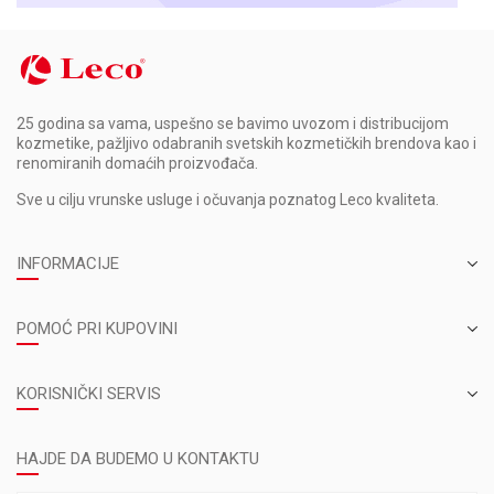
25 godina sa vama, uspešno se bavimo uvozom i distribucijom
kozmetike, pažljivo odabranih svetskih kozmetičkih brendova kao i
renomiranih domaćih proizvođača.
Sve u cilju vrunske usluge i očuvanja poznatog Leco kvaliteta.
INFORMACIJE
POMOĆ PRI KUPOVINI
KORISNIČKI SERVIS
HAJDE DA BUDEMO U KONTAKTU