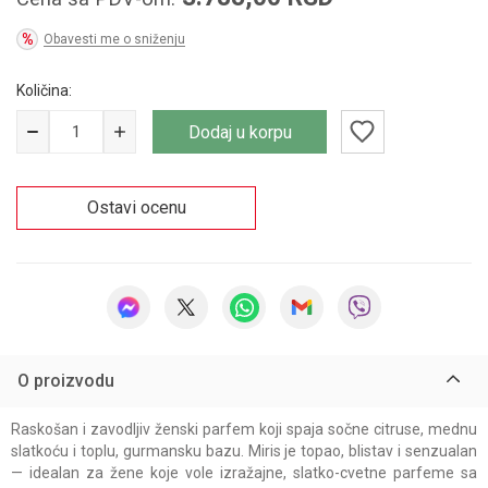
Obavesti me o sniženju
Količina:
Dodaj u korpu
Ostavi ocenu
O proizvodu
Raskošan i zavodljiv ženski parfem koji spaja sočne citruse, mednu
slatkoću i toplu, gurmansku bazu. Miris je topao, blistav i senzualan
— idealan za žene koje vole izražajne, slatko-cvetne parfeme sa