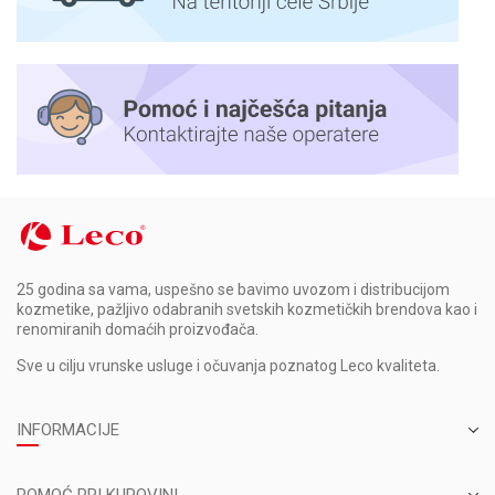
25 godina sa vama, uspešno se bavimo uvozom i distribucijom
kozmetike, pažljivo odabranih svetskih kozmetičkih brendova kao i
renomiranih domaćih proizvođača.
Sve u cilju vrunske usluge i očuvanja poznatog Leco kvaliteta.
INFORMACIJE