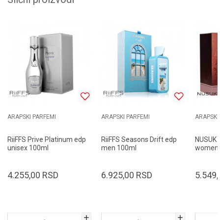
ARAPSKI PARFEMI
ARAPSKI PARFEMI
ARAPSKI
RiiFFS Prive Platinum edp
RiiFFS Seasons Drift edp
NUSUK A
unisex 100ml
men 100ml
women 
4.255,00
RSD
6.925,00
RSD
5.549,