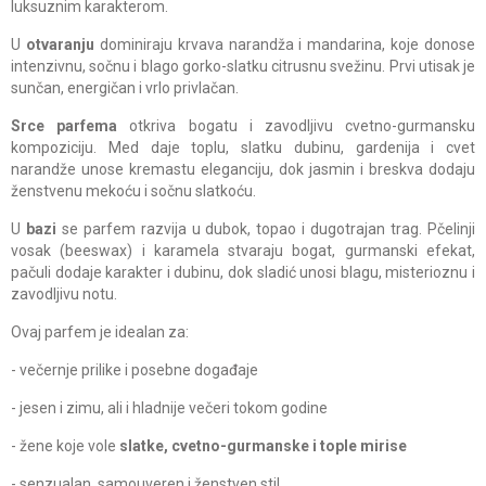
luksuznim karakterom.
U
otvaranju
dominiraju krvava narandža i mandarina, koje donose
intenzivnu, sočnu i blago gorko-slatku citrusnu svežinu. Prvi utisak je
sunčan, energičan i vrlo privlačan.
Srce parfema
otkriva bogatu i zavodljivu cvetno-gurmansku
kompoziciju. Med daje toplu, slatku dubinu, gardenija i cvet
narandže unose kremastu eleganciju, dok jasmin i breskva dodaju
ženstvenu mekoću i sočnu slatkoću.
U
bazi
se parfem razvija u dubok, topao i dugotrajan trag. Pčelinji
vosak (beeswax) i karamela stvaraju bogat, gurmanski efekat,
pačuli dodaje karakter i dubinu, dok sladić unosi blagu, misterioznu i
zavodljivu notu.
Ovaj parfem je idealan za:
- večernje prilike i posebne događaje
- jesen i zimu, ali i hladnije večeri tokom godine
- žene koje vole
slatke, cvetno-gurmanske i tople mirise
- senzualan, samouveren i ženstven stil