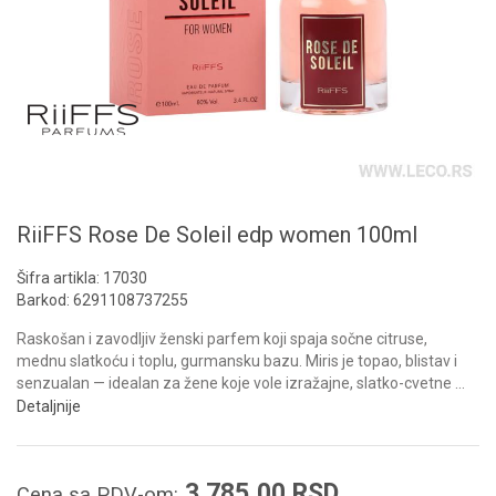
RiiFFS Rose De Soleil edp women 100ml
Šifra artikla:
17030
Barkod:
6291108737255
Raskošan i zavodljiv ženski parfem koji spaja sočne citruse,
mednu slatkoću i toplu, gurmansku bazu. Miris je topao, blistav i
senzualan — idealan za žene koje vole izražajne, slatko-cvetne
...
Detaljnije
3.785,00
RSD
Cena sa PDV-om: