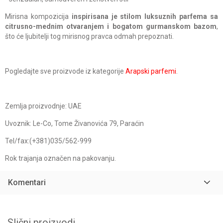
Mirisna kompozicija
inspirisana je stilom luksuznih parfema sa
citrusno-mednim otvaranjem i bogatom gurmanskom bazom
,
što će ljubitelji tog mirisnog pravca odmah prepoznati.
Pogledajte sve proizvode iz kategorije
Arapski parfemi
.
Zemlja proizvodnje: UAE
Uvoznik: Le-Co, Tome Živanovića 79, Paraćin
Tel/fax:(+381)035/562-999
Rok trajanja označen na pakovanju.
Komentari
Slični proizvodi