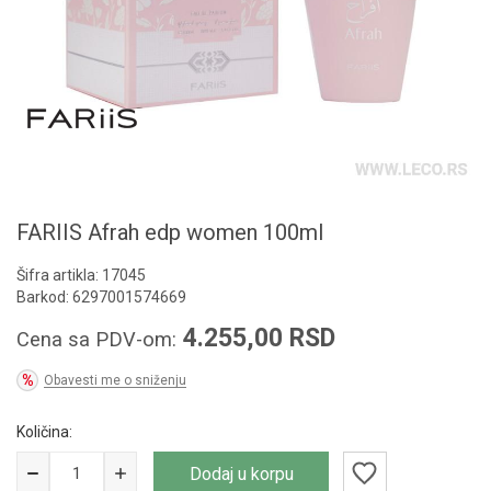
FARIIS Afrah edp women 100ml
Šifra artikla:
17045
Barkod:
6297001574669
4.255,00
RSD
Cena sa PDV-om:
Obavesti me o sniženju
Količina:
Dodaj u korpu