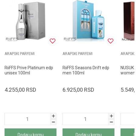
ARAPSKI PARFEMI
ARAPSKI PARFEMI
ARAPSKI
RiiFFS Prive Platinum edp
RiiFFS Seasons Drift edp
NUSUK A
unisex 100ml
men 100ml
women 
4.255,00
RSD
6.925,00
RSD
5.549,
Dodaj u korpu
Dodaj u korpu
D