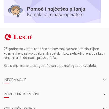
25 godina sa vama, uspešno se bavimo uvozom i distribucijom
kozmetike, pažljivo odabranih svetskih kozmetičkih brendova kao i
renomiranih domaćih proizvođača.
Sve u cilju vrunske usluge i očuvanja poznatog Leco kvaliteta.
INFORMACIJE
POMOĆ PRI KUPOVINI
KORISNIČKI SERVIS