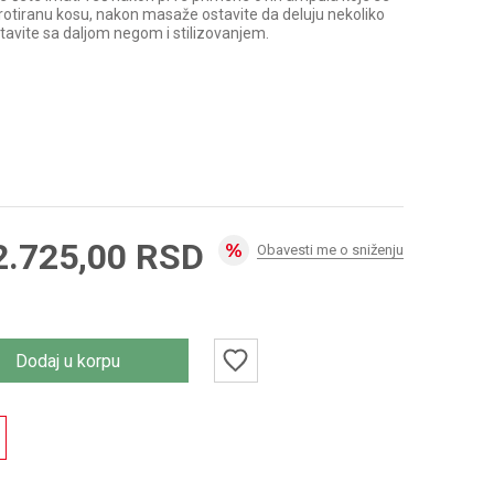
frotiranu kosu, nakon masaže ostavite da deluju nekoliko
stavite sa daljom negom i stilizovanjem.
2.725,00
RSD
Obavesti me o sniženju
Dodaj u korpu