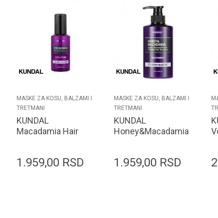
MASKE ZA KOSU, BALZAMI I
MASKE ZA KOSU, BALZAMI I
MA
TRETMANI
TRETMANI
T
KUNDAL
KUNDAL
K
Macadamia Hair
Honey&Macadamia
V
Serum 100ml
Protein Treatment
C
Cherry Blossom
500ml Cherry
M
1.959,00
RSD
1.959,00
RSD
2
Blossom
B
Dodaj u korpu
Dodaj u korpu