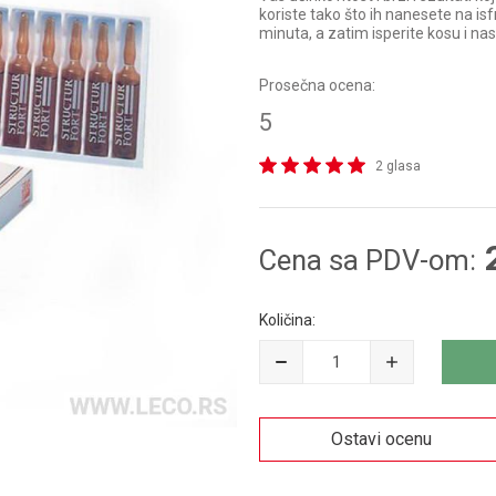
koriste tako što ih nanesete na is
minuta, a zatim isperite kosu i na
Prosečna ocena:
5
2 glasa
Cena sa PDV-om:
Količina:
Ostavi ocenu