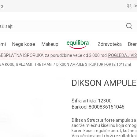
0
OG
aži sajt
emi
Nega kose
Makeup
Zdravoteka
Bre
BESPLATNA ISPORUKA za porudžbine veće od 3.000 rsd
POGLEDAJ VIŠ
ZA KOSU, BALZAMI I TRETMANI
DIKSON AMPULE STRUKTUR FORTE 10*12ml
DIKSON AMPULE
Šifra artikla:
12300
Barkod:
8000836151046
Dikson Structur forte
ampule za 
sadrže mlečnu kiselinu koja omogu
koren kose, reguliše perut, kožne 
Vas učinkovitost i brzi rezultati 