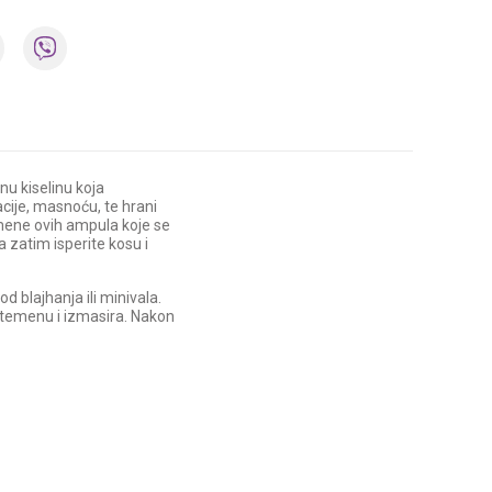
u kiselinu koja
acije, masnoću, te hrani
imene ovih ampula koje se
 zatim isperite kosu i
 blajhanja ili minivala.
 temenu i izmasira. Nakon