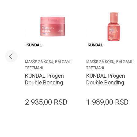
MASKE ZA KOSU, BALZAMI I
MASKE ZA KOSU, BALZAMI I
TRETMANI
TRETMANI
KUNDAL Progen
KUNDAL Progen
Double Bonding
Double Bonding
Capsule Hair Mask
Hair Serum 50ml
180g Violet
Violet Muguet
2.935,00
RSD
1.989,00
RSD
Muguet
Dodaj u korpu
Dodaj u korpu