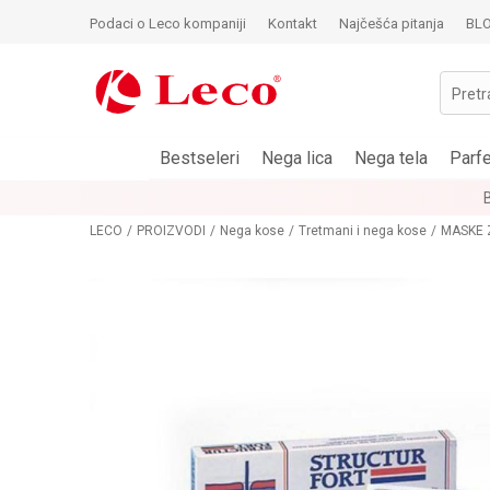
Podaci o Leco kompaniji
Kontakt
Najčešća pitanja
BL
Pretr
Bestseleri
Nega lica
Nega tela
Parf
LECO
PROIZVODI
Nega kose
Tretmani i nega kose
MASKE 