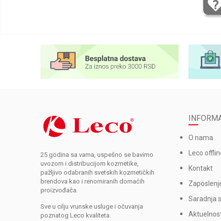
INFORMA
O nama
Leco offlin
25 godina sa vama, uspešno se bavimo
uvozom i distribucijom kozmetike,
Kontakt
pažljivo odabranih svetskih kozmetičkih
brendova kao i renomiranih domaćih
Zaposlenj
proizvođača.
Saradnja 
Sve u cilju vrunske usluge i očuvanja
Aktuelnost
poznatog Leco kvaliteta.