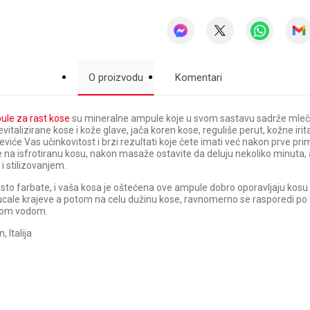
O proizvodu
Komentari
le za rast kose
su mineralne ampule koje u svom sastavu sadrže mlečn
talizirane kose i kože glave, jača koren kose, reguliše perut, kožne irit
viće Vas učinkovitost i brzi rezultati koje ćete imati već nakon prve pr
e na isfrotiranu kosu, nakon masaže ostavite da deluju nekoliko minuta, a
i stilizovanjem.
sto farbate, i vaša kosa je oštećena ove ampule dobro oporavljaju kosu od
ucale krajeve a potom na celu dužinu kose, ravnomerno se rasporedi po
plom vodom.
 Italija