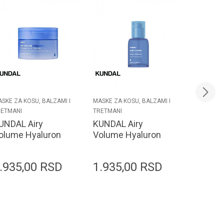
SKE ZA KOSU, BALZAMI I
MASKE ZA KOSU, BALZAMI I
MASKE ZA 
RETMANI
TRETMANI
TRETMANI
UNDAL Airy
KUNDAL Airy
KUNDAL
olume Hyaluron
Volume Hyaluron
Tonic 
apsule Scalp
Serum 50ml
ask 180g
.935,00
RSD
1.935,00
RSD
1.969
lossom Breeze
Dodaj u korpu
Dodaj u korpu