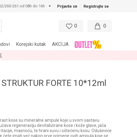
62/260-261 od 08h do 16h
Prijavite se
Registrujte se
0
0
ndovi
Korejski kutak
AKCIJA
E
 STRUKTUR FORTE 10*12ml
rast kose su mineralne ampule koje u svom sastavu
ćava regeneraciju devitalizirane kose i kože glave, jača
iritacije, masnoću, te hrani suvu i oštećenu kosu. Oduševiće
koje ćete imati već nakon prve primene ovih ampula koje se