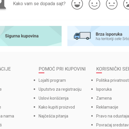
Kako vam se dopada sajt?
CIJE
POMOĆ PRI KUPOVINI
KORISNIČKI SE
Lojalti program
Politika privatnost
e
Uputstvo za registraciju
Isporuka
Uslovi korišćenja
Zamena
e
Kako kupiti proizvod
Reklamacije
sa nama
Najčešća pitanja
Pravo na odustaja
i
Povraćaj sredsta