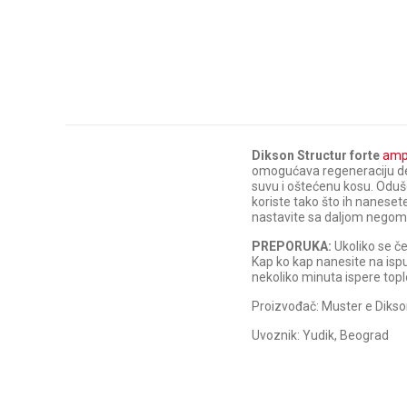
Dikson Structur forte
ampu
omogućava regeneraciju devi
suvu i oštećenu kosu. Oduše
koriste tako što ih naneset
nastavite sa daljom negom 
PREPORUKA:
Ukoliko se če
Kap ko kap nanesite na isp
nekoliko minuta ispere to
Proizvođač: Muster e Dikson,
Uvoznik: Yudik, Beograd