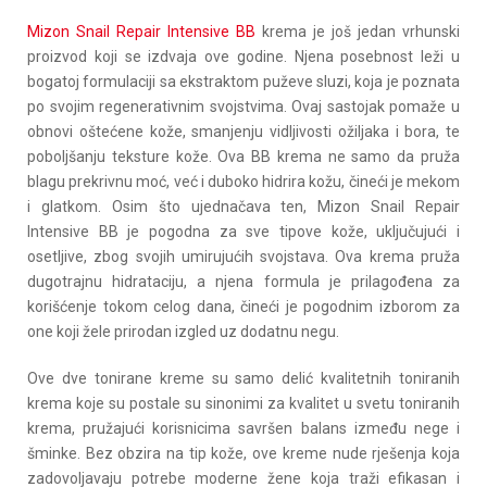
Mizon Snail Repair Intensive BB
krema je još jedan vrhunski
proizvod koji se izdvaja ove godine. Njena posebnost leži u
bogatoj formulaciji sa ekstraktom puževe sluzi, koja je poznata
po svojim regenerativnim svojstvima. Ovaj sastojak pomaže u
obnovi oštećene kože, smanjenju vidljivosti ožiljaka i bora, te
poboljšanju teksture kože. Ova BB krema ne samo da pruža
blagu prekrivnu moć, već i duboko hidrira kožu, čineći je mekom
i glatkom. Osim što ujednačava ten, Mizon Snail Repair
Intensive BB je pogodna za sve tipove kože, uključujući i
osetljive, zbog svojih umirujućih svojstava. Ova krema pruža
dugotrajnu hidrataciju, a njena formula je prilagođena za
korišćenje tokom celog dana, čineći je pogodnim izborom za
one koji žele prirodan izgled uz dodatnu negu.
Ove dve tonirane kreme su samo delić kvalitetnih toniranih
krema koje su postale su sinonimi za kvalitet u svetu toniranih
krema, pružajući korisnicima savršen balans između nege i
šminke. Bez obzira na tip kože, ove kreme nude rješenja koja
zadovoljavaju potrebe moderne žene koja traži efikasan i