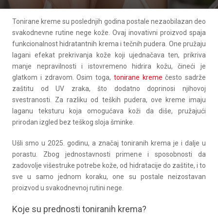
Tonirane kreme su poslednjih godina postale nezaobilazan deo
svakodnevne rutine nege kože. Ovaj inovativni proizvod spaja
funkcionalnost hidratantnih krema i tečnih pudera. One pružaju
lagani efekat prekrivanja kože koji ujednačava ten, prikriva
manje nepravilnosti i istovremeno hidrira kožu, čineći je
glatkom i zdravom. Osim toga,
tonirane kreme
često sadrže
zaštitu od UV zraka, što dodatno doprinosi njihovoj
svestranosti. Za razliku od teških pudera, ove kreme imaju
laganu teksturu koja omogućava koži da diše, pružajući
prirodan izgled bez teškog sloja šminke.
Ušli smo u 2025. godinu, a značaj toniranih krema je i dalje u
porastu. Zbog jednostavnosti primene i sposobnosti da
zadovolje višestruke potrebe kože, od hidratacije do zaštite, i to
sve u samo jednom koraku, one su postale neizostavan
proizvod u svakodnevnoj rutini nege.
Koje su prednosti toniranih krema?