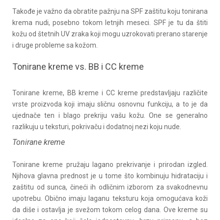
Takođe je važno da obratite pažnju na SPF zaštitu koju tonirana
krema nudi, posebno tokom letnjih meseci. SPF je tu da štiti
kožu od štetnih UV zraka koji mogu uzrokovati prerano starenje
i druge probleme sa kožom.
Tonirane kreme vs. BB i CC kreme
Tonirane kreme, BB kreme i CC kreme predstavljaju različite
vrste proizvoda koji imaju sličnu osnovnu funkciju, a to je da
ujednače ten i blago prekriju vašu kožu. One se generalno
razlikuju u teksturi, pokrivaču i dodatnoj nezi koju nude.
Tonirane kreme
Tonirane kreme pružaju lagano prekrivanje i prirodan izgled.
Njihova glavna prednost je u tome što kombinuju hidrataciju i
zaštitu od sunca, čineći ih odličnim izborom za svakodnevnu
upotrebu. Obično imaju laganu teksturu koja omogućava koži
da diše i ostavlja je svežom tokom celog dana. Ove kreme su