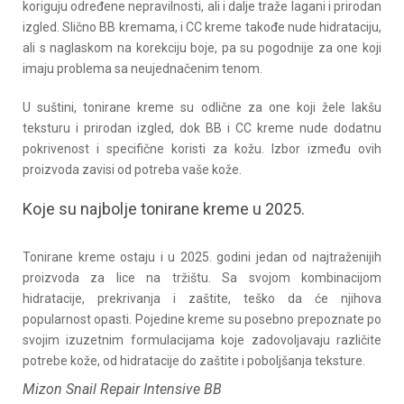
koriguju određene nepravilnosti, ali i dalje traže lagani i prirodan
izgled. Slično BB kremama, i CC kreme takođe nude hidrataciju,
ali s naglaskom na korekciju boje, pa su pogodnije za one koji
imaju problema sa neujednačenim tenom.
U suštini, tonirane kreme su odlične za one koji žele lakšu
teksturu i prirodan izgled, dok BB i CC kreme nude dodatnu
pokrivenost i specifične koristi za kožu. Izbor između ovih
proizvoda zavisi od potreba vaše kože.
Koje su najbolje tonirane kreme u 2025.
Tonirane kreme ostaju i u 2025. godini jedan od najtraženijih
proizvoda za lice na tržištu. Sa svojom kombinacijom
hidratacije, prekrivanja i zaštite, teško da će njihova
popularnost opasti. Pojedine kreme su posebno prepoznate po
svojim izuzetnim formulacijama koje zadovoljavaju različite
potrebe kože, od hidratacije do zaštite i poboljšanja teksture.
Mizon Snail Repair Intensive BB