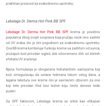
praktičan proizvod za svakodnevnu upotrebu.
Lebelage Dr. Derma Hot Pink BB SPF
Lebelage Dr. Derma Hot Pink BB SPF
krema je posebno
popularna zbog svojih svojstava koja pružaju visok nivo zaštite
od UV zraka, što je čini pogodnom za svakodnevnu upotrebu.
Ova BB krema kombinuje funkciju kreme sa zaštitom od sunca,
pružajući koži prirodan izgled, dok istovremeno štiti od štetnih
efekata UV zračenja.
Njena formulacija je obogaćena hidratantnim sastojcima koji
koži omogućavaju da ostane hidrirana tokom celog dana, a
lagana tekstura ove kreme čini je savršenim izborom za one
koji žele prirodan finiš bez težine koju često donose teški
puderi.
Sa SPF faktorom, Lebelage krema se ističe kao efikasan