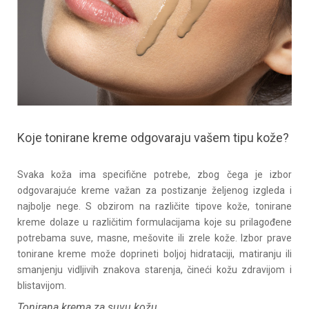
Koje tonirane kreme odgovaraju vašem tipu kože?
Svaka koža ima specifične potrebe, zbog čega je izbor
odgovarajuće kreme važan za postizanje željenog izgleda i
najbolje nege. S obzirom na različite tipove kože, tonirane
kreme dolaze u različitim formulacijama koje su prilagođene
potrebama suve, masne, mešovite ili zrele kože. Izbor prave
tonirane kreme može doprineti boljoj hidrataciji, matiranju ili
smanjenju vidljivih znakova starenja, čineći kožu zdravijom i
blistavijom.
Tonirana krema za suvu kožu