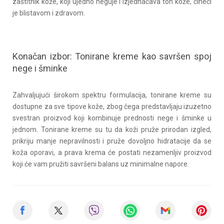
zaštitnik kože, koji ujedno neguje i izjednačava ton kože, čineći
je blistavom i zdravom.
Konačan izbor: Tonirane kreme kao savršen spoj
nege i šminke
Zahvaljujući širokom spektru formulacija, tonirane kreme su
dostupne za sve tipove kože, zbog čega predstavljaju izuzetno
svestran proizvod koji kombinuje prednosti nege i šminke u
jednom. Tonirane kreme su tu da koži pruže prirodan izgled,
prikriju manje nepravilnosti i pruže dovoljno hidratacije da se
koža oporavi, a prava krema će postati nezamenljiv proizvod
koji će vam pružiti savršeni balans uz minimalne napore.