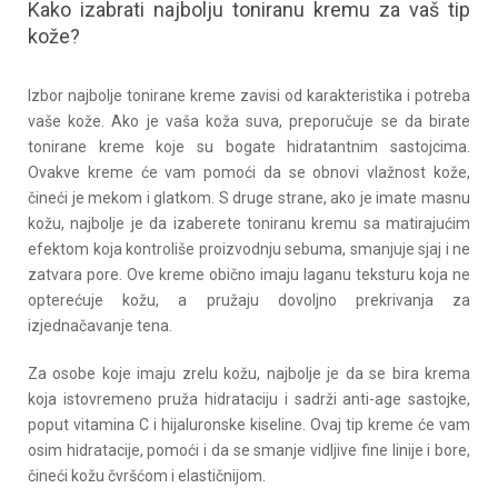
Kako izabrati najbolju toniranu kremu za vaš tip
kože?
Izbor najbolje tonirane kreme zavisi od karakteristika i potreba
vaše kože. Ako je vaša koža suva, preporučuje se da birate
tonirane kreme koje su bogate hidratantnim sastojcima.
Ovakve kreme će vam pomoći da se obnovi vlažnost kože,
čineći je mekom i glatkom. S druge strane, ako je imate masnu
kožu, najbolje je da izaberete toniranu kremu sa matirajućim
efektom koja kontroliše proizvodnju sebuma, smanjuje sjaj i ne
zatvara pore. Ove kreme obično imaju laganu teksturu koja ne
opterećuje kožu, a pružaju dovoljno prekrivanja za
izjednačavanje tena.
Za osobe koje imaju zrelu kožu, najbolje je da se bira krema
koja istovremeno pruža hidrataciju i sadrži anti-age sastojke,
poput vitamina C i hijaluronske kiseline. Ovaj tip kreme će vam
osim hidratacije, pomoći i da se smanje vidljive fine linije i bore,
čineći kožu čvršćom i elastičnijom.