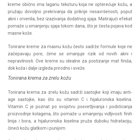
kreme obično ima laganu teksturu koja ne opterećuje kožu, a
pružaju dovoljno prekrivanja da prikrije nesavršenosti, poput
akni i crvenila, bez izazivanja dodatnog sjaja. Matirajući efekat
pomaže u smanjenju sjaja tokom dana, što je česta pojava kod
masne kože.
Tonirane kreme za masnu kožu često sadrže formule koje ne
začepavaju pore, čime se smanjuje rizik od novih akni i
nepravilnosti. Ove kreme su idealne za postizanje mat finiša,
dok koža i dalje izgleda prirodno i sveže.
Tonirana krema za zrelu kožu
Tonirana krema za zrelu kožu sadrži sastojke koji imaju anti-
age sastojke, kao što su vitamin C i hijaluronska kiselina.
Vitamin C je poznat po svojstvu posvetljivanja i podsticanja
proizvodnje kolagena, što pomaže u smanjenju vidljivosti finih
linija i bora, a hijaluronska kiselina pruža duboku hidrataciju,
čineći kožu glatkom i punijom.