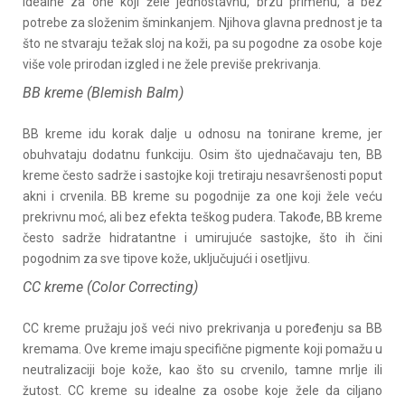
idealne za one koji žele jednostavnu, brzu primenu, a bez
potrebe za složenim šminkanjem. Njihova glavna prednost je ta
što ne stvaraju težak sloj na koži, pa su pogodne za osobe koje
više vole prirodan izgled i ne žele previše prekrivanja.
BB kreme (Blemish Balm)
BB kreme idu korak dalje u odnosu na tonirane kreme, jer
obuhvataju dodatnu funkciju. Osim što ujednačavaju ten, BB
kreme često sadrže i sastojke koji tretiraju nesavršenosti poput
akni i crvenila. BB kreme su pogodnije za one koji žele veću
prekrivnu moć, ali bez efekta teškog pudera. Takođe, BB kreme
često sadrže hidratantne i umirujuće sastojke, što ih čini
pogodnim za sve tipove kože, uključujući i osetljivu.
CC kreme (Color Correcting)
CC kreme pružaju još veći nivo prekrivanja u poređenju sa BB
kremama. Ove kreme imaju specifične pigmente koji pomažu u
neutralizaciji boje kože, kao što su crvenilo, tamne mrlje ili
žutost. CC kreme su idealne za osobe koje žele da ciljano