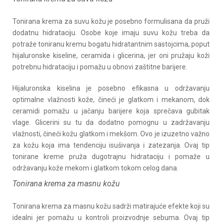
Tonirana krema za suvu kožu je posebno formulisana da pruži
dodatnu hidrataciju. Osobe koje imaju suvu kožu treba da
potraže toniranu kremu bogatu hidratantnim sastojcima, poput
hijaluronske kiseline, ceramida i glicerina, jer oni pružaju koži
potrebnu hidrataciju i pomažu u obnovi zaštitne barijere.
Hijaluronska kiselina je posebno efikasna u održavanju
optimalne vlažnosti kože, čineći je glatkom i mekanom, dok
ceramidi pomažu u jačanju barijere koja sprečava gubitak
vlage. Glicerini su tu da dodatno pomognu u zadržavanju
vlažnosti, čineći kožu glatkom i mekšom. Ovo je izuzetno važno
za kožu koja ima tendenciju isušivanja i zatezanja. Ovaj tip
tonirane kreme pruža dugotrajnu hidrataciju i pomaže u
održavanju kože mekom i glatkom tokom celog dana.
Tonirana krema za masnu kožu
Tonirana krema za masnu kožu sadrži matirajuće efekte koji su
idealni jer pomažu u kontroli proizvodnje sebuma. Ovaj tip