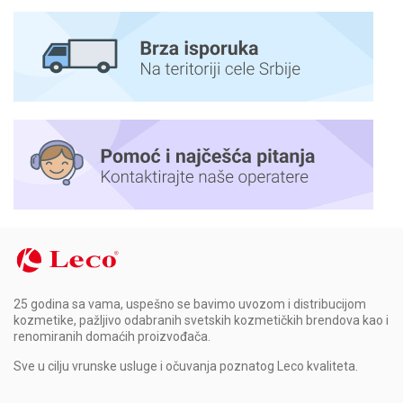
25 godina sa vama, uspešno se bavimo uvozom i distribucijom
kozmetike, pažljivo odabranih svetskih kozmetičkih brendova kao i
renomiranih domaćih proizvođača.
Sve u cilju vrunske usluge i očuvanja poznatog Leco kvaliteta.