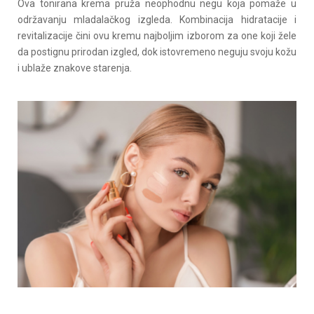
Ova tonirana krema pruža neophodnu negu koja pomaže u
održavanju mladalačkog izgleda. Kombinacija hidratacije i
revitalizacije čini ovu kremu najboljim izborom za one koji žele
da postignu prirodan izgled, dok istovremeno neguju svoju kožu
i ublaže znakove starenja.