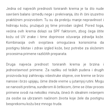
Jedna od najvećih prednosti toniranih krema je ta što nude
savršeni balans između nege i prekrivanja, što ih čini izuzetno
praktičnim proizvodom. Tu su da prekriju manje nepravilnost i
hidriraju kožu, pružajući joj time prirodan izgled. Pored toga,
većina ovih krema dolazi sa SPF faktorom, zbog čega štite
kožu od UV zrake i time doprinose očuvanja zdravlja kože.
Kombinacija ovih svojstava omogućava korisnicima da
postignu blistav i zdrav izgled kože, bez potrebe za složenim
procesima primene različitih preparata.
Druga najveća prednost toniranih krema je brzina i
jednostavnost primene. Za razliku od teških pudera i drugih
proizvoda koji zahtevaju višestruke slojeve, ove kreme se brzo
nanose i brzo upijaju, čime štede vreme u jutarnjoj rutini. Mogu
se nanositi prstima, sunđerom ili četkicom, čime se čitav proces
primene svodi na nekoliko minuta, čineći ih idealnim rešenjem
za osobe sa ubrzanim načinom života koje žele da postignu
besprekornu kožu bez mnogo truda.