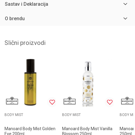
Sastav i Deklaracija
O brendu
Slični proizvodi
BODY MIST
BODY MIST
BODY MI
Manoard Body Mist Golden
Manoard Body Mist Vanilla
Manoard
Eye 200ml
Blossom 250ml
250ml