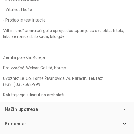
- Vitalnost kože
- Prošao je test iritacije
"All-in-one" umirujući gel u spreju, dostupan je za sve oblasti tela,
lako se nanosi, bilo kada, bilo gde .
Zemlja porekla: Koreja
Proizvođač: Welcos Co Ltd, Koreja
Uvoznik: Le-Co, Tome Živanovića 79, Paraćin, Tel/fax:
(+381)035/562-999
Rok trajanja: utisnut na ambalaži
Način upotrebe
Komentari