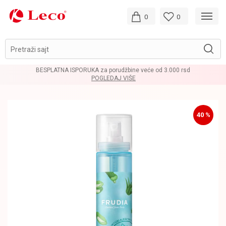
0
0
Pretraži sajt
BESPLATNA ISPORUKA za porudžbine veće od 3.000 rsd
POGLEDAJ VIŠE
40
%