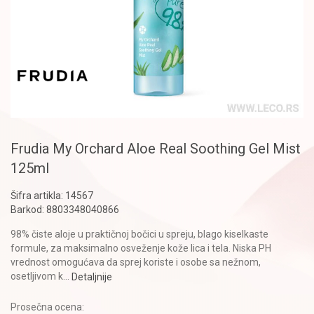
Frudia My Orchard Aloe Real Soothing Gel Mist
125ml
Šifra artikla:
14567
Barkod:
8803348040866
98% čiste aloje u praktičnoj bočici u spreju, blago kiselkaste
formule, za maksimalno osveženje kože lica i tela. Niska PH
vrednost omogućava da sprej koriste i osobe sa nežnom,
osetljivom k
...
Detaljnije
Prosečna ocena: