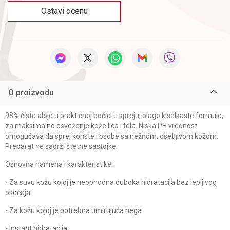
Ostavi ocenu
O proizvodu
98% čiste aloje u praktičnoj bočici u spreju, blago kiselkaste formule,
za maksimalno osveženje kože lica i tela. Niska PH vrednost
omogućava da sprej koriste i osobe sa nežnom, osetljivom kožom.
Preparat ne sadrži štetne sastojke.
Osnovna namena i karakteristike:
- Za suvu kožu kojoj je neophodna duboka hidratacija bez lepljivog
osećaja
- Za kožu kojoj je potrebna umirujuća nega
- Instant hidratacija