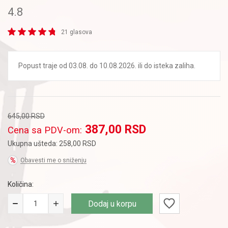
4.8
21 glasova
Popust traje od 03.08. do 10.08.2026. ili do isteka zaliha.
645,00
RSD
387,00
RSD
Cena sa PDV-om:
Ukupna ušteda:
258,00
RSD
Obavesti me o sniženju
Količina:
Dodaj u korpu