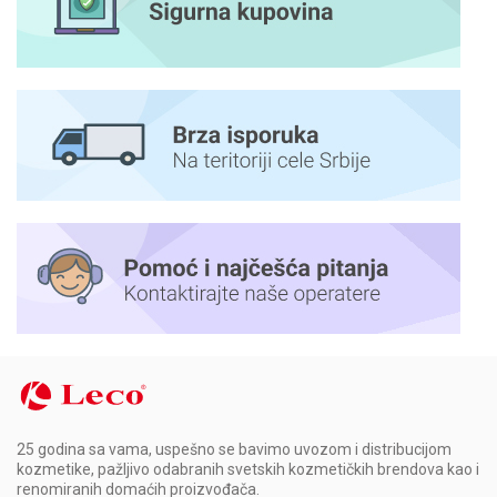
25 godina sa vama, uspešno se bavimo uvozom i distribucijom
kozmetike, pažljivo odabranih svetskih kozmetičkih brendova kao i
renomiranih domaćih proizvođača.