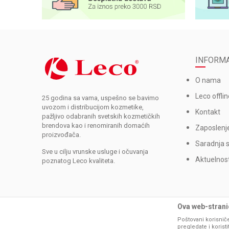
INFORMA
O nama
Leco offlin
25 godina sa vama, uspešno se bavimo
uvozom i distribucijom kozmetike,
Kontakt
pažljivo odabranih svetskih kozmetičkih
brendova kao i renomiranih domaćih
Zaposlenj
proizvođača.
Saradnja 
Sve u cilju vrunske usluge i očuvanja
Aktuelnost
poznatog Leco kvaliteta.
Ova web-stranic
Poštovani korisniče
pregledate i korist