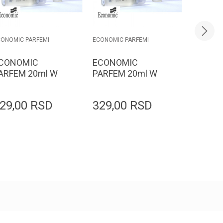
CONOMIC PARFEMI
ECONOMIC PARFEMI
ECONOMIC
CONOMIC
ECONOMIC
ECONO
ARFEM 20ml W
PARFEM 20ml W
PARFEM
35
334
152
29,00
RSD
329,00
RSD
329,0
Dodaj u korpu
Dodaj u korpu