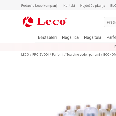
Podaci o Leco kompaniji
Kontakt
Najčešća pitanja
BL
Pretr
Bestseleri
Nega lica
Nega tela
Parf
LECO
PROIZVODI
Parfemi
Toaletne vode i parfemi
ECONOM