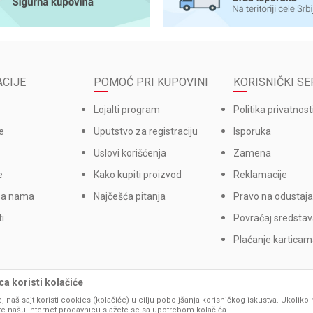
CIJE
POMOĆ PRI KUPOVINI
KORISNIČKI SE
Lojalti program
Politika privatnost
e
Uputstvo za registraciju
Isporuka
Uslovi korišćenja
Zamena
e
Kako kupiti proizvod
Reklamacije
sa nama
Najčešća pitanja
Pravo na odustaja
i
Povraćaj sredsta
Plaćanje kartica
a koristi kolačiće
, naš sajt koristi cookies (kolačiće) u cilju poboljšanja korisničkog iskustva. Ukoliko 
ite našu Internet prodavnicu slažete se sa upotrebom kolačića.