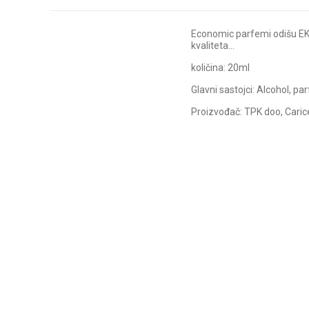
Economic parfemi odišu EKS
kvaliteta…
količina: 20ml
Glavni sastojci: Alcohol, par
Proizvođač: TPK doo, Carice