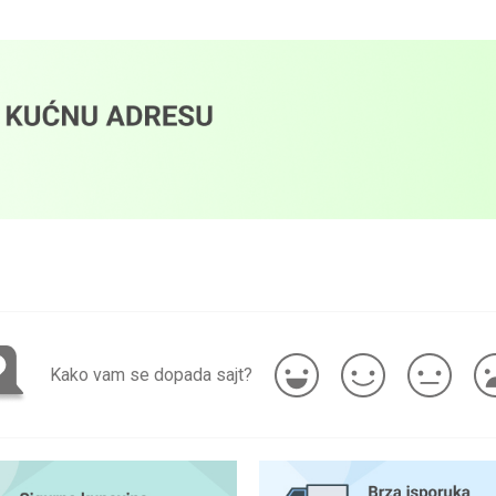
Kako vam se dopada sajt?