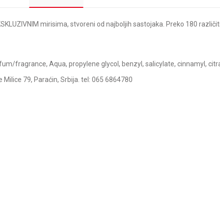
KLUZIVNIM mirisima, stvoreni od najboljih sastojaka. Preko 180 različit
fum/fragrance, Aqua, propylene glycol, benzyl, salicylate, cinnamyl, citral,
 Milice 79, Paraćin, Srbija. tel: 065 6864780