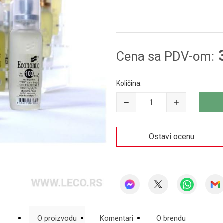
Cena sa PDV-om:
Količina:
Ostavi ocenu
O proizvodu
Komentari
O brendu