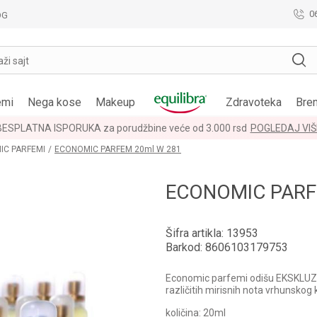
0
OG
aži sajt
emi
Nega kose
Makeup
Zdravoteka
Bre
BESPLATNA ISPORUKA za porudžbine veće od 3.000 rsd
POGLEDAJ VIŠ
IC PARFEMI
ECONOMIC PARFEM 20ml W 281
ECONOMIC PARF
Šifra artikla:
13953
Barkod:
8606103179753
Economic parfemi odišu EKSKLUZIV
različitih mirisnih nota vrhunskog 
količina: 20ml