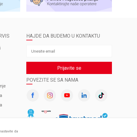
RVIS
HAJDE DA BUDEMO U KONTAKTU
i
Prijavite se
POVEZITE SE SA NAMA
nje
va
ma
nastavite da