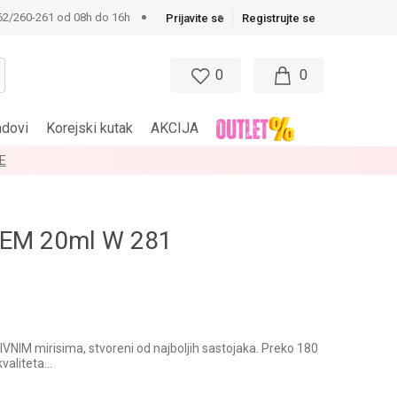
62/260-261 od 08h do 16h
Prijavite se
Registrujte se
0
0
ndovi
Korejski kutak
AKCIJA
E
EM 20ml W 281
NIM mirisima, stvoreni od najboljih sastojaka. Preko 180
kvaliteta…