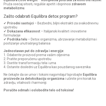
Equilibra Lose Weight
–
Kompletna podrška za kontrolu tež
ine!
Pruža osećaj sitosti, reguliše apetit i doprinosi
zdravom
metabolizmu
.
Zašto odabrati Equilibra detox program?
✔
Prirodni sastojci
– Bezbedni, biljni ekstrakti za svakodnevnu
upotrebu
✔
Dokazana efikasnost
– Italijanski kvalitet i inovativne
formulacije
✔
Podrška telu
– Detox organizma, ubrzavanje metabolizma i
postizanje unutrašnjeg balansa
Jednostavan put do zdravlja i energije
:
1. Odaberite proizvod prema vašim ciljevima
2. Pratite preporučenu upotrebu
3. Osetite transformaciju tela i uma
4. Ostanite dosledni uz Equilibra kao pouzdanog saveznika
Ne čekajte da se umor i toksini nagomilaju! Isprobajte
Equilibra
proizvode za detoksikaciju organizma
i učinite prvi korak ka
zdravlju, vitalnosti i harmoniji.
P
oručite odmah i oslobodite telo od toksina!