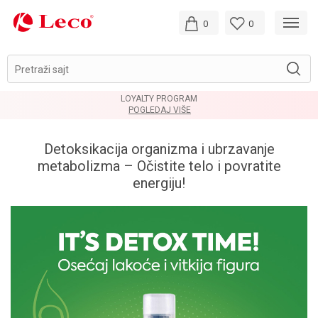
0
0
Pretraži sajt
LOYALTY PROGRAM
POGLEDAJ VIŠE
Detoksikacija organizma i ubrzavanje
metabolizma – Očistite telo i povratite
energiju!