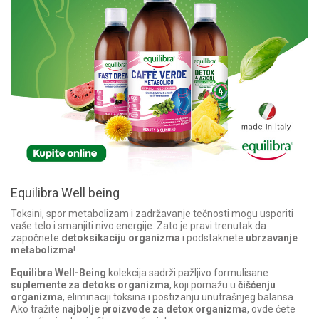
Equilibra Well being
Toksini, spor metabolizam i zadržavanje tečnosti mogu usporiti
vaše telo i smanjiti nivo energije. Zato je pravi trenutak da
započnete
detoksikaciju organizma
i podstaknete
ubrzavanje
metabolizma
!
Equilibra Well-Being
kolekcija sadrži pažljivo formulisane
suplemente za detoks organizma
, koji pomažu u
čišćenju
organizma
, eliminaciji toksina i postizanju unutrašnjeg balansa.
Ako tražite
najbolje proizvode za detox organizma
, ovde ćete