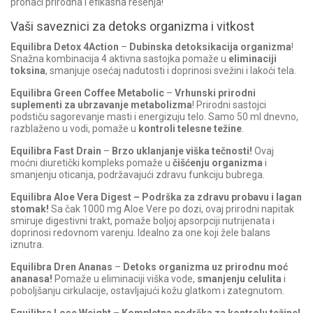
pronaći prirodna i efikasna rešenja!
Vaši saveznici za detoks organizma i vitkost
Equilibra Detox 4Action
–
Dubinska detoksikacija organizma
!
Snažna kombinacija 4 aktivna sastojka pomaže u
eliminaciji
toksina
, smanjuje osećaj nadutosti i doprinosi svežini i lakoći tela.
Equilibra Green Coffee Metabolic
–
Vrhunski prirodni
suplementi za ubrzavanje metabolizma
! Prirodni sastojci
podstiču sagorevanje masti i energizuju telo. Samo 50 ml dnevno,
razblaženo u vodi, pomaže u
kontroli telesne težine
.
Equilibra Fast Drain
–
Brzo uklanjanje viška tečnosti!
Ovaj
moćni diuretički kompleks pomaže u
čišćenju organizma
i
smanjenju oticanja, podržavajući zdravu funkciju bubrega.
Equilibra Aloe Vera Digest – Podrška za zdravu probavu i lagan
stomak!
Sa čak 1000 mg Aloe Vere po dozi, ovaj prirodni napitak
smiruje digestivni trakt, pomaže boljoj apsorpciji nutrijenata i
doprinosi redovnom varenju. Idealno za one koji žele balans
iznutra.
Equilibra Dren Ananas
–
Detoks organizma uz prirodnu moć
ananasa!
Pomaže u eliminaciji viška vode,
smanjenju celulita
i
poboljšanju cirkulacije, ostavljajući kožu glatkom i zategnutom.