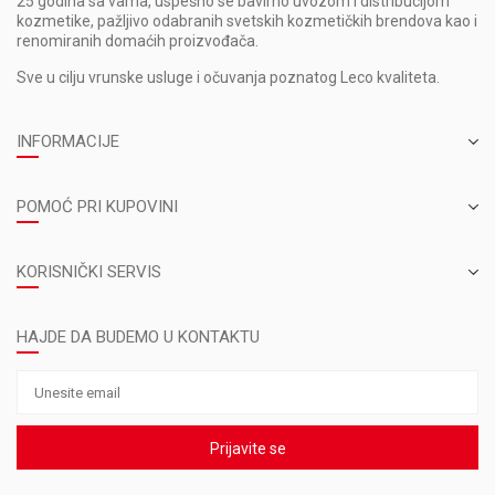
25 godina sa vama, uspešno se bavimo uvozom i distribucijom
kozmetike, pažljivo odabranih svetskih kozmetičkih brendova kao i
renomiranih domaćih proizvođača.
Sve u cilju vrunske usluge i očuvanja poznatog Leco kvaliteta.
INFORMACIJE
POMOĆ PRI KUPOVINI
KORISNIČKI SERVIS
HAJDE DA BUDEMO U KONTAKTU
Prijavite se