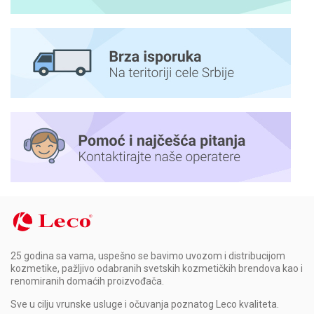
25 godina sa vama, uspešno se bavimo uvozom i distribucijom
kozmetike, pažljivo odabranih svetskih kozmetičkih brendova kao i
renomiranih domaćih proizvođača.
Sve u cilju vrunske usluge i očuvanja poznatog Leco kvaliteta.