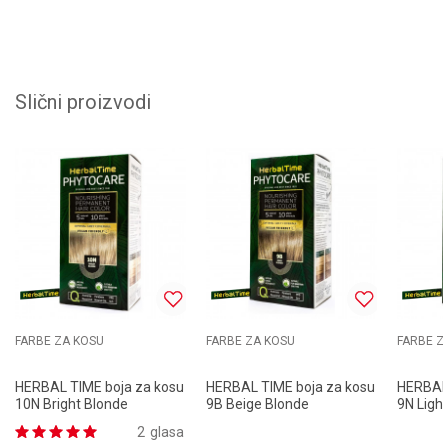
Slični proizvodi
FARBE ZA KOSU
FARBE ZA KOSU
FARBE Z
HERBAL TIME boja za kosu
HERBAL TIME boja za kosu
HERBAL 
10N Bright Blonde
9B Beige Blonde
9N Ligh
2
glasa