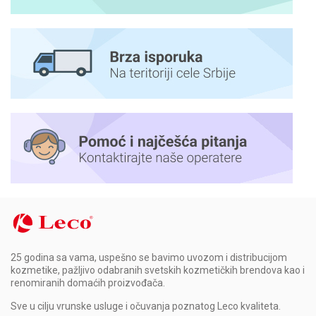
25 godina sa vama, uspešno se bavimo uvozom i distribucijom
kozmetike, pažljivo odabranih svetskih kozmetičkih brendova kao i
renomiranih domaćih proizvođača.
Sve u cilju vrunske usluge i očuvanja poznatog Leco kvaliteta.