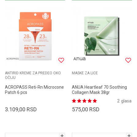
ANTIRID KREME ZA PREDEO OKO
MASKE ZA LICE
OČIJU
ACROPASS Reti-Rn Microcone
ANUA Heartleaf 70 Soothing
Patch 6 pcs
Collagen Mask 38gr
2
glasa
3.109,00
RSD
575,00
RSD