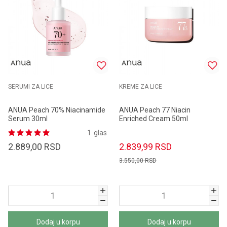
SERUMI ZA LICE
KREME ZA LICE
ANUA Peach 70% Niacinamide
ANUA Peach 77 Niacin
Serum 30ml
Enriched Cream 50ml
1
glas
2.889,00
RSD
2.839,99
RSD
3.550,00
RSD
Dodaj u korpu
Dodaj u korpu