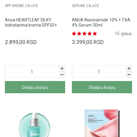
SPF KREME ZA LICE
SERUMI ZA LICE
Anua HEARTLEAF SILKY
ANUA Niacinamide 10% + TXA
hidratantna krema SPF50+
4% Serum 30ml
PA++++ 50 ml
15
glasa
2.899,00
RSD
3.399,00
RSD
Dodaj u korpu
Dodaj u korpu