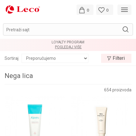
0
0
Pretraži sajt
LOYALTY PROGRAM
POGLEDAJ VIŠE
Filteri
Sortiraj
Nega lica
654
proizvoda