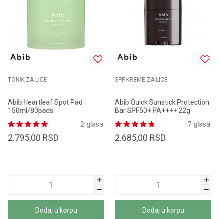
TONIK ZA LICE
SPF KREME ZA LICE
Abib Heartleaf Spot Pad
Abib Quick Sunstick Protection
150ml/80pads
Bar SPF50+ PA++++ 22g
2
glasa
7
glasa
2.795,00
RSD
2.685,00
RSD
Dodaj u korpu
Dodaj u korpu