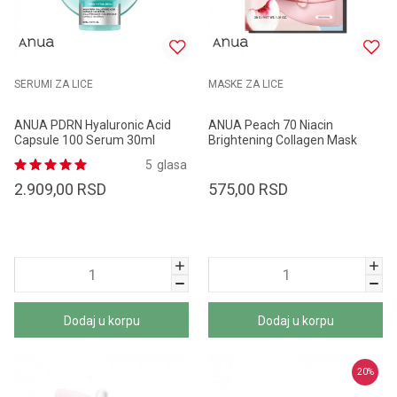
SERUMI ZA LICE
MASKE ZA LICE
ANUA PDRN Hyaluronic Acid
ANUA Peach 70 Niacin
Capsule 100 Serum 30ml
Brightening Collagen Mask
38gr
5
glasa
2.909,00
RSD
575,00
RSD
Dodaj u korpu
Dodaj u korpu
20
%