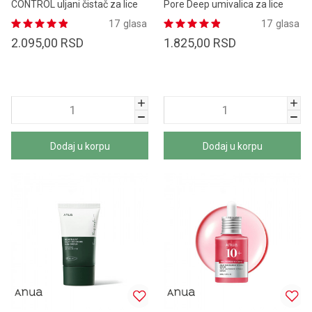
CONTROL uljani čistač za lice
Pore Deep umivalica za lice
200 ml
150ml
17
glasa
17
glasa
2.095,00
RSD
1.825,00
RSD
Dodaj u korpu
Dodaj u korpu