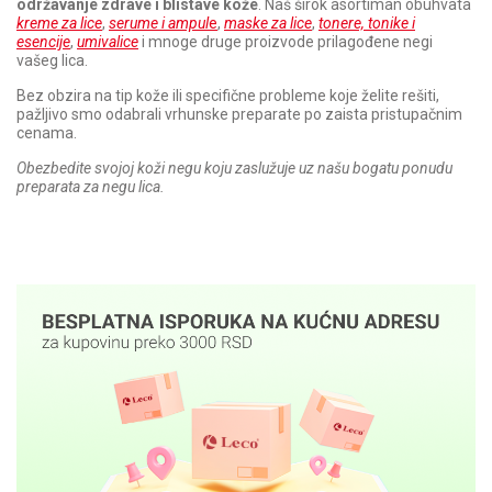
održavanje zdrave i blistave kože
. Naš širok asortiman obuhvata
kreme za lice
,
serume i ampul
e
,
maske za lice
,
tonere, tonike i
esencije
,
umivalice
i mnoge druge proizvode prilagođene negi
vašeg lica.
Bez obzira na tip kože ili specifične probleme koje želite rešiti,
pažljivo smo odabrali vrhunske preparate po zaista pristupačnim
cenama.
Obezbedite svojoj koži negu koju zaslužuje uz našu bogatu ponudu
preparata za negu lica.