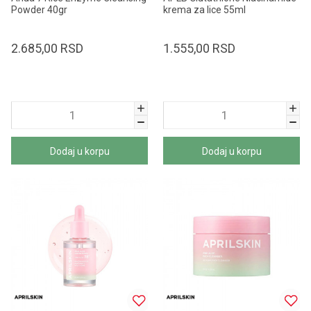
Powder 40gr
krema za lice 55ml
2.685,00
RSD
1.555,00
RSD
Dodaj u korpu
Dodaj u korpu