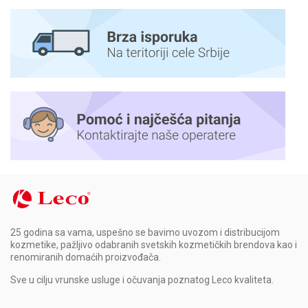
25 godina sa vama, uspešno se bavimo uvozom i distribucijom
kozmetike, pažljivo odabranih svetskih kozmetičkih brendova kao i
renomiranih domaćih proizvođača.
Sve u cilju vrunske usluge i očuvanja poznatog Leco kvaliteta.