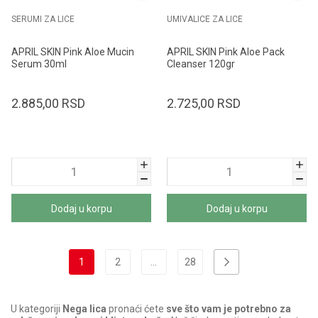
SERUMI ZA LICE
UMIVALICE ZA LICE
APRIL SKIN Pink Aloe Mucin
APRIL SKIN Pink Aloe Pack
Serum 30ml
Cleanser 120gr
2.885,00
RSD
2.725,00
RSD
Dodaj u korpu
Dodaj u korpu
1
2
...
28
U kategoriji
Nega lica
pronaći ćete
sve što vam je potrebno za