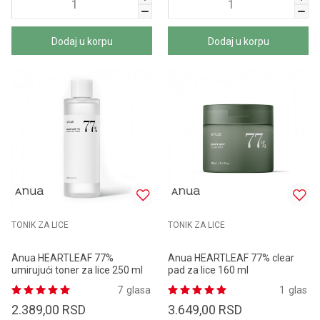
Dodaj u korpu
Dodaj u korpu
TONIK ZA LICE
TONIK ZA LICE
Anua HEARTLEAF 77%
Anua HEARTLEAF 77% clear
umirujući toner za lice 250 ml
pad za lice 160 ml
7
glasa
1
glas
2.389,00
RSD
3.649,00
RSD