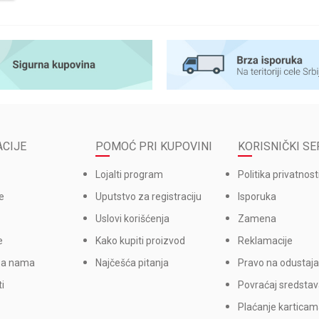
CIJE
POMOĆ PRI KUPOVINI
KORISNIČKI SE
Lojalti program
Politika privatnost
e
Uputstvo za registraciju
Isporuka
Uslovi korišćenja
Zamena
e
Kako kupiti proizvod
Reklamacije
sa nama
Najčešća pitanja
Pravo na odustaja
i
Povraćaj sredsta
Plaćanje kartica