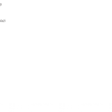
99
laži