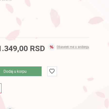
1.349,00
RSD
Obavesti me o sniženju
Dodaj u korpu