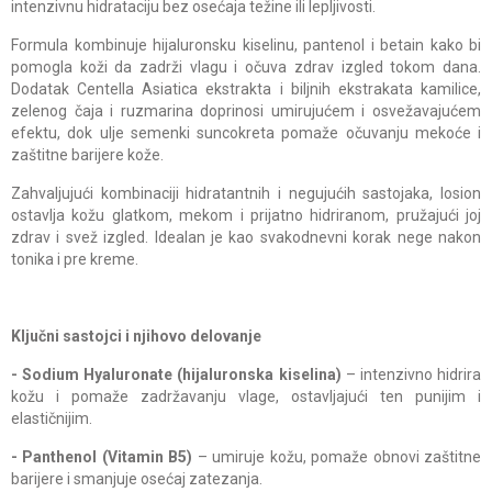
intenzivnu hidrataciju bez osećaja težine ili lepljivosti.
Formula kombinuje hijaluronsku kiselinu, pantenol i betain kako bi
pomogla koži da zadrži vlagu i očuva zdrav izgled tokom dana.
Dodatak Centella Asiatica ekstrakta i biljnih ekstrakata kamilice,
zelenog čaja i ruzmarina doprinosi umirujućem i osvežavajućem
efektu, dok ulje semenki suncokreta pomaže očuvanju mekoće i
zaštitne barijere kože.
Zahvaljujući kombinaciji hidratantnih i negujućih sastojaka, losion
ostavlja kožu glatkom, mekom i prijatno hidriranom, pružajući joj
zdrav i svež izgled. Idealan je kao svakodnevni korak nege nakon
tonika i pre kreme.
Ključni sastojci i njihovo delovanje
- Sodium Hyaluronate (hijaluronska kiselina)
– intenzivno hidrira
kožu i pomaže zadržavanju vlage, ostavljajući ten punijim i
elastičnijim.
- Panthenol (Vitamin B5)
– umiruje kožu, pomaže obnovi zaštitne
barijere i smanjuje osećaj zatezanja.