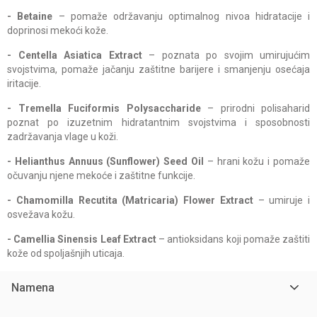
- Betaine
– pomaže održavanju optimalnog nivoa hidratacije i
doprinosi mekoći kože.
- Centella Asiatica Extract
– poznata po svojim umirujućim
svojstvima, pomaže jačanju zaštitne barijere i smanjenju osećaja
iritacije.
- Tremella Fuciformis Polysaccharide
– prirodni polisaharid
poznat po izuzetnim hidratantnim svojstvima i sposobnosti
zadržavanja vlage u koži.
- Helianthus Annuus (Sunflower) Seed Oil
– hrani kožu i pomaže
očuvanju njene mekoće i zaštitne funkcije.
- Chamomilla Recutita (Matricaria) Flower Extract
– umiruje i
osvežava kožu.
- Camellia Sinensis Leaf Extract
– antioksidans koji pomaže zaštiti
kože od spoljašnjih uticaja.
Namena