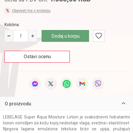
Obavesti me o sniženju
Količina:
Dodaj u korpu
Ostavi ocenu
O proizvodu
LEBELAGE Super Aqua Moisture Lotion je svakodnevni hidratantni
losion osmišljen za kožu kojoj nedostaje vlaga, svežina i elastičnost.
Njegova lagana emulziona tekstura brzo se upija, pružajući