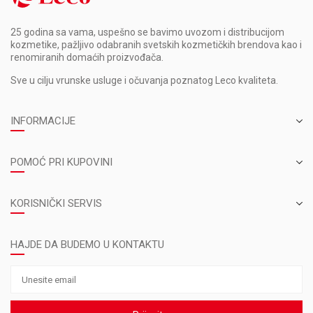
25 godina sa vama, uspešno se bavimo uvozom i distribucijom
kozmetike, pažljivo odabranih svetskih kozmetičkih brendova kao i
renomiranih domaćih proizvođača.
Sve u cilju vrunske usluge i očuvanja poznatog Leco kvaliteta.
INFORMACIJE
POMOĆ PRI KUPOVINI
KORISNIČKI SERVIS
HAJDE DA BUDEMO U KONTAKTU