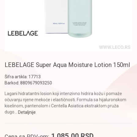
LEBELAGE Super Aqua Moisture Lotion 150ml
Šifra artikla:
17713
Barkod:
8809679093250
Lagani hidratantni losion koji intenzivno hidrira kožu i pomaže
očuvanju njene mekoće i elastičnosti. Formula sa hijaluronskom
kiselinom, pantenolom i Centella Asiatica ekstraktom pruža
dugo
...
Detaljnije
1.085,00
RSD
Cena sa PDV-om: