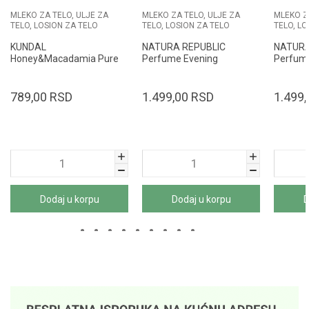
MLEKO ZA TELO, ULJE ZA
MLEKO ZA TELO, ULJE ZA
MLEKO Z
TELO, LOSION ZA TELO
TELO, LOSION ZA TELO
TELO, LO
KUNDAL
NATURA REPUBLIC
NATURA
Honey&Macadamia Pure
Perfume Evening
Perfume
Body Lotion 100ml White
Lavander losion za telo
losion z
Musk
345ml
789,00
RSD
1.499,00
RSD
1.499,
Dodaj u korpu
Dodaj u korpu
D