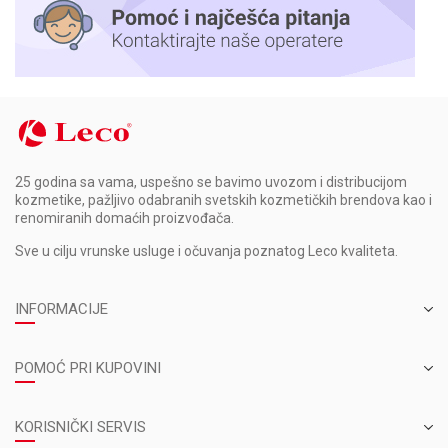
25 godina sa vama, uspešno se bavimo uvozom i distribucijom
kozmetike, pažljivo odabranih svetskih kozmetičkih brendova kao i
renomiranih domaćih proizvođača.
Sve u cilju vrunske usluge i očuvanja poznatog Leco kvaliteta.
INFORMACIJE
POMOĆ PRI KUPOVINI
KORISNIČKI SERVIS