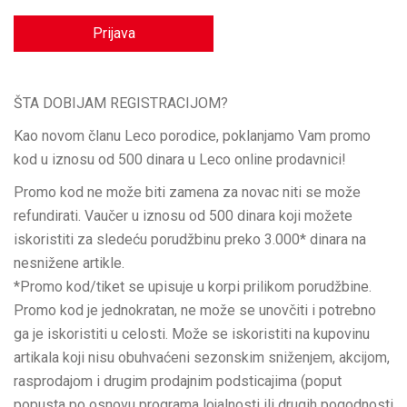
Prijava
ŠTA DOBIJAM REGISTRACIJOM?
Kao novom članu Leco porodice, poklanjamo Vam promo
kod u iznosu od 500 dinara u Leco online prodavnici!
Promo kod ne može biti zamena za novac niti se može
refundirati. Vaučer u iznosu od 500 dinara koji možete
iskoristiti za sledeću porudžbinu preko 3.000* dinara na
nesnižene artikle.
*Promo kod/tiket se upisuje u korpi prilikom porudžbine.
Promo kod je jednokratan, ne može se unovčiti i potrebno
ga je iskoristiti u celosti. Može se iskoristiti na kupovinu
artikala koji nisu obuhvaćeni sezonskim sniženjem, akcijom,
rasprodajom i drugim prodajnim podsticajima (poput
popusta po osnovu programa lojalnosti ili drugih pogodnosti