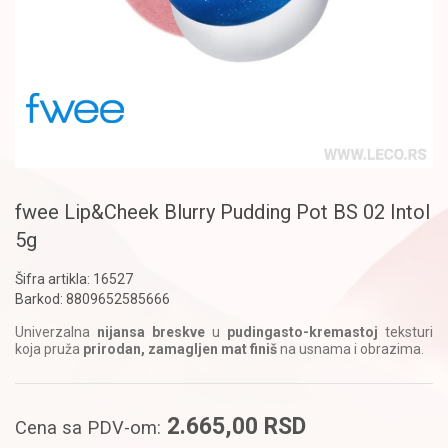
fwee Lip&Cheek Blurry Pudding Pot BS 02 Intol
5g
Šifra artikla:
16527
Barkod:
8809652585666
Univerzalna
nijansa breskve
u
pudingasto-kremastoj
teksturi
koja pruža
prirodan, zamagljen mat finiš
na usnama i obrazima.​
2.665,00
RSD
Cena sa PDV-om: