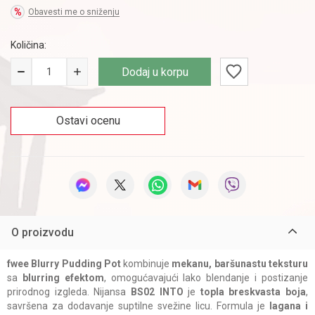
Obavesti me o sniženju
Količina:
Dodaj u korpu
Ostavi ocenu
O proizvodu
fwee Blurry Pudding Pot
kombinuje
mekanu, baršunastu teksturu
sa
blurring efektom
, omogućavajući lako blendanje i postizanje
prirodnog izgleda. Nijansa
BS02 INTO
je
topla breskvasta boja
,
savršena za dodavanje suptilne svežine licu. Formula je
lagana i