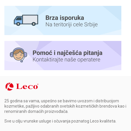
25 godina sa vama, uspešno se bavimo uvozom i distribucijom
kozmetike, pažljivo odabranih svetskih kozmetičkih brendova kao i
renomiranih domaćih proizvođača.
Sve u cilju vrunske usluge i očuvanja poznatog Leco kvaliteta.