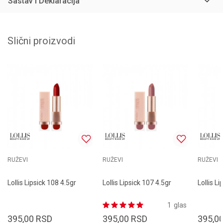
Sastav i Deklaracija
Slični proizvodi
RUŽEVI
RUŽEVI
RUŽEVI
Lollis Lipsick 108 4.5gr
Lollis Lipsick 107 4.5gr
Lollis L
1
glas
395,00
RSD
395,00
RSD
395,0