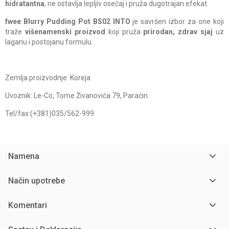
hidratantna
, ne ostavlja lepljiv osećaj i pruža dugotrajan efekat.
fwee Blurry Pudding Pot
BS02 INTO
je savršen izbor za one koji
traže
višenamenski proizvod
koji pruža
prirodan, zdrav sjaj
uz
laganu i postojanu formulu.
Zemlja proizvodnje: Koreja
Uvoznik: Le-Co, Tome Živanovića 79, Paraćin
Tel/fax:(+381)035/562-999
Namena
Način upotrebe
Komentari