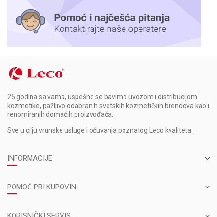
25 godina sa vama, uspešno se bavimo uvozom i distribucijom
kozmetike, pažljivo odabranih svetskih kozmetičkih brendova kao i
renomiranih domaćih proizvođača.
Sve u cilju vrunske usluge i očuvanja poznatog Leco kvaliteta.
INFORMACIJE
POMOĆ PRI KUPOVINI
KORISNIČKI SERVIS