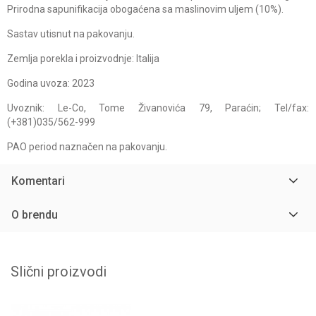
Prirodna sapunifikacija obogaćena sa maslinovim uljem (10%).
Sastav utisnut na pakovanju.
Zemlja porekla i proizvodnje: Italija
Godina uvoza: 2023
Uvoznik: Le-Co, Tome Živanovića 79, Paraćin; Tel/fax:
(+381)035/562-999
PAO period naznačen na pakovanju.
Komentari
O brendu
Slični proizvodi