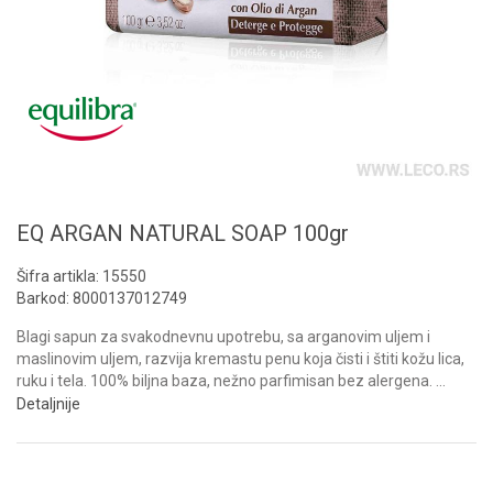
EQ ARGAN NATURAL SOAP 100gr
Šifra artikla:
15550
Barkod:
8000137012749
Blagi sapun za svakodnevnu upotrebu, sa arganovim uljem i
maslinovim uljem, razvija kremastu penu koja čisti i štiti kožu lica,
ruku i tela. 100% biljna baza, nežno parfimisan bez alergena.
...
Detaljnije