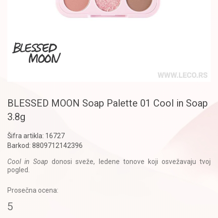
BLESSED MOON Soap Palette 01 Cool in Soap
3.8g
Šifra artikla:
16727
Barkod:
8809712142396
Cool in Soap
donosi sveže, ledene tonove koji osvežavaju tvoj
pogled.
Prosečna ocena:
5