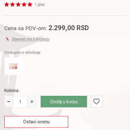
1 glas
2.299,00
RSD
Cena sa PDV-om:
Obavesti me o sniženju
Dostupno u više boja:
Količina:
Dodaj u korpu
Ostavi ocenu