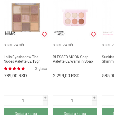
SENKE ZA OČI
SENKE ZA OČI
SENKE Z
Lollis Eyeshadow The
BLESSED MOON Soap
Sunkiss
Nudes Palette 02 18gr
Palette 02 Warm in Soap
Shimmer
3.8g
Eyesha
2
glasa
789,00
RSD
2.299,00
RSD
585,0
Dodaj u korpu
Dodaj u korpu
D