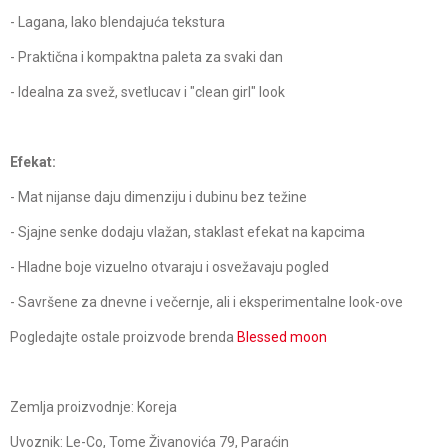
- Lagana, lako blendajuća tekstura
- Praktična i kompaktna paleta za svaki dan
- Idealna za svež, svetlucav i "clean girl" look
Efekat:
- Mat nijanse daju dimenziju i dubinu bez težine
- Sjajne senke dodaju vlažan, staklast efekat na kapcima
- Hladne boje vizuelno otvaraju i osvežavaju pogled
- Savršene za dnevne i večernje, ali i eksperimentalne look-ove
Pogledajte ostale proizvode brenda
Blessed moon
Zemlja proizvodnje: Koreja
Uvoznik: Le-Co, Tome Živanovića 79, Paraćin