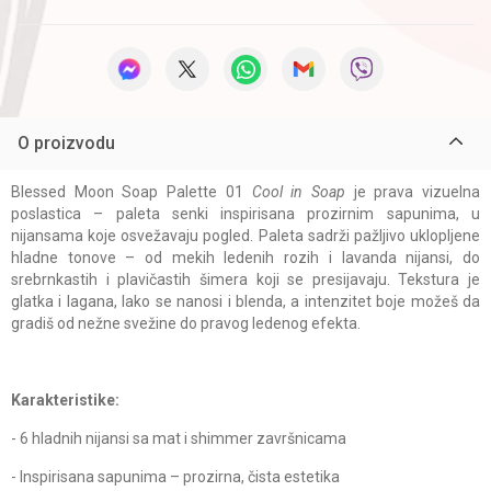
O proizvodu
Blessed Moon Soap Palette 01
Cool in Soap
je prava vizuelna
poslastica – paleta senki inspirisana prozirnim sapunima, u
nijansama koje osvežavaju pogled. Paleta sadrži pažljivo uklopljene
hladne tonove – od mekih ledenih rozih i lavanda nijansi, do
srebrnkastih i plavičastih šimera koji se presijavaju. Tekstura je
glatka i lagana, lako se nanosi i blenda, a intenzitet boje možeš da
gradiš od nežne svežine do pravog ledenog efekta.
Karakteristike:
- 6 hladnih nijansi sa mat i shimmer završnicama
- Inspirisana sapunima – prozirna, čista estetika