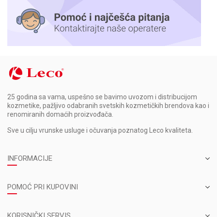
25 godina sa vama, uspešno se bavimo uvozom i distribucijom
kozmetike, pažljivo odabranih svetskih kozmetičkih brendova kao i
renomiranih domaćih proizvođača.
Sve u cilju vrunske usluge i očuvanja poznatog Leco kvaliteta.
INFORMACIJE
POMOĆ PRI KUPOVINI
KORISNIČKI SERVIS