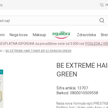
0
OG
aži sajt
emi
Nega kose
Makeup
Zdravoteka
Bre
LOYALTY PROGRAM
POGLEDAJ VIŠE
SU
BE EXTREME HAIR TONER BR 52 DRAGON GREEN
BE EXTREME HA
GREEN
Šifra artikla:
13707
Barkod:
3800010509558
Naša nova formula vip‘s PRESTIG
Pažljivo boji i hrani vašu kosu u