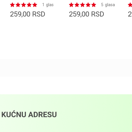
DARK TULIP
INDIGO
L
1
glas
5
glasa
259,00
RSD
259,00
RSD
2
Dodaj u korpu
Dodaj u korpu