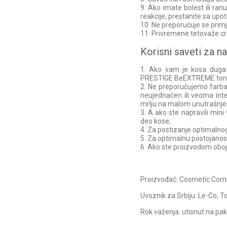
9. Ako imate bolest ili ran
reakcije, prestanite sa upo
10. Ne preporučuje se prim
11. Privremene tetovaže crn
Korisni saveti za n
1. Ako vam je kosa duga 
PRESTIGE BeEXTREME toni
2. Ne preporučujemo farbanj
neujednačen ili veoma inten
mrlju na malom unutrašnj
3. A ako ste napravili mini
deo kose;
4. Za postizanje optimalnog 
5. Za optimalnu postojanos
6. Ako ste proizvodom oboji
Proizvođač: Cosmetic Comp
Uvoznik za Srbiju: Le-Co, 
Rok važenja: utisnut na pa