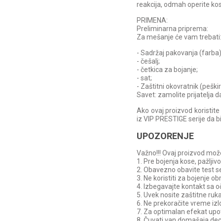
reakcija, odmah operite ko
PRIMENA:
Preliminarna priprema:
Za mešanje će vam trebati
- Sadržaj pakovanja (farba)
- češalj;
- četkica za bojanje;
- sat;
- Zaštitni okovratnik (peškir)
Savet: zamolite prijatelja d
Ako ovaj proizvod koristit
iz VIP PRESTIGE serije da b
UPOZORENJE
Važno!!! Ovaj proizvod može 
1. Pre bojenja kose, pažljiv
2. Obavezno obavite test sen
3. Ne koristiti za bojenje ob
4. Izbegavajte kontakt sa 
5. Uvek nosite zaštitne ruka
6. Ne prekoračite vreme iz
7. Za optimalan efekat upo
8. Čuvati van domašaja dec