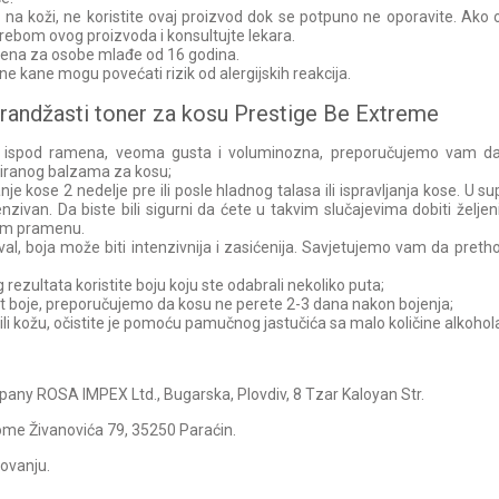
u na koži, ne koristite ovaj proizvod dok se potpuno ne oporavite. Ako o
trebom ovog proizvoda i konsultujte lekara.
jena za osobe mlađe od 16 godina.
e kane mogu povećati rizik od alergijskih reakcija.
arandžasti toner za kosu Prestige Be Extreme
ispod ramena, veoma gusta i voluminozna, preporučujemo vam da ko
ranog balzama za kosu;
e kose 2 nedelje pre ili posle hladnog talasa ili ispravljanja kose. U s
zivan. Da biste bili sigurni da ćete u takvim slučajevima dobiti željeni
em pramenu.
 val, boja može biti intenzivnija i zasićenija. Savjetujemo vam da preth
rezultata koristite boju koju ste odabrali nekoliko puta;
t boje, preporučujemo da kosu ne perete 2-3 dana nakon bojenja;
li kožu, očistite je pomoću pamučnog jastučića sa malo količine alkohol
any ROSA IMPEX Ltd., Bugarska, Plovdiv, 8 Tzar Kaloyan Str.
Tome Živanovića 79, 35250 Paraćin.
kovanju.