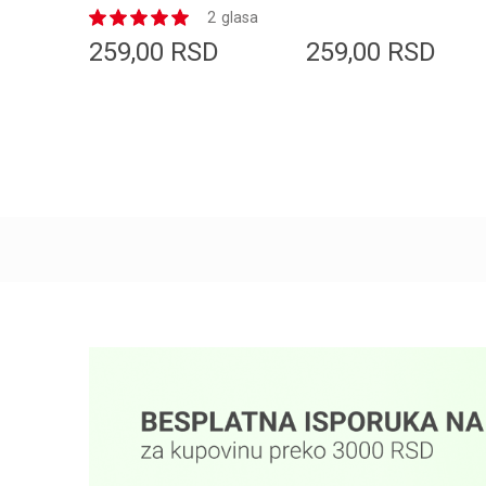
NAUGHTY
51MINT ICE
2
glasa
CARROT
CREAM
259,00
RSD
259,00
RSD
Dodaj u korpu
Dodaj u korpu