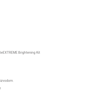
e BeEXTREME Brightening Kit
roizvodom.
!