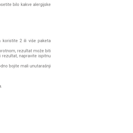
setite bilo kakve alergijske
ristite 2 ili više paketa
uprotnom, rezultat može biti
 rezultat, napravite ispitnu
odno bojite mali unutarašnji
a.