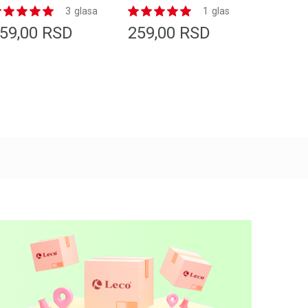
AVA
CORAL PINK
FLAMI
3
glasa
1
glas
59,00
RSD
259,00
RSD
259,0
Dodaj u korpu
Dodaj u korpu