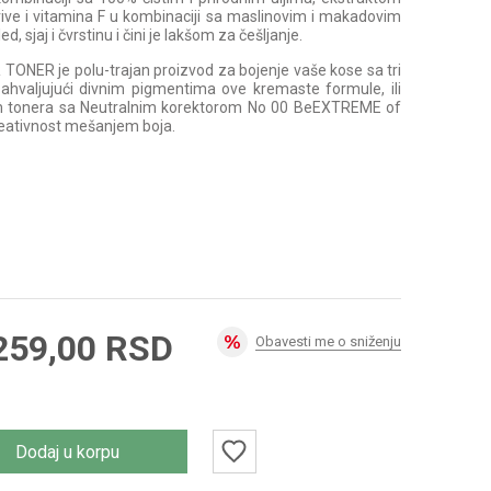
prive i vitamina F u kombinaciji sa maslinovim i makadovim
, sjaj i čvrstinu i čini je lakšom za češljanje.
NER je polu-trajan proizvod za bojenje vaše kose sa tri
ahvaljujući divnim pigmentima ove kremaste formule, ili
m tonera sa Neutralnim korektorom No 00 BeEXTREME of
kreativnost mešanjem boja.
259,00
RSD
Obavesti me o sniženju
Dodaj u korpu