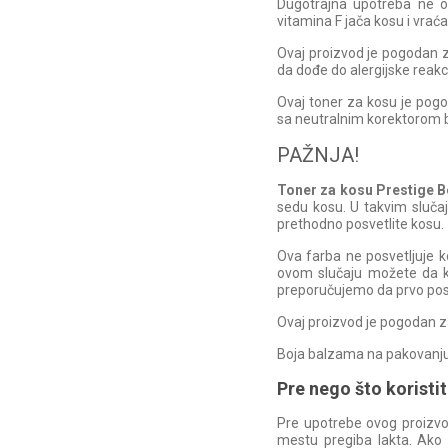
Dugotrajna upotreba ne ošt
vitamina F jača kosu i vraća 
Ovaj proizvod je pogodan z
da dođe do alergijske reakc
Ovaj toner za kosu je pogo
sa neutralnim korektorom 
PAŽNJA!
Toner za kosu Prestige 
sedu kosu. U takvim slučaj
prethodno posvetlite kosu.
Ova farba ne posvetljuje k
ovom slučaju možete da kori
preporučujemo da prvo posv
Ovaj proizvod je pogodan za
Boja balzama na pakovanju 
Pre nego što koristit
Pre upotrebe ovog proizvo
mestu pregiba lakta. Ako n