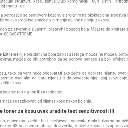
ećuje strukturu kose, zahvaljujući kombinaciji 100% čistih i prirodni
joj snagu i sjaj.
a potrošače sa osetljivom kožom, alergičnim na oksidaciona sredstva 
ije na ovo sredstvo značajno je manja od one na boju za kosu.
dan za stvaranje živahnih, blistavih i bogatih boja. Možete da kreirate
br. 00 BeEXTREME.
Be Extreme
nije oksidativna boja za kosu i stoga možda ne može u potpun
evima, možda će biti potrebno da se ponovo nanese za bolji efekat, n
osu, tako da vam neće odgovarati ako želite da dobijete nijansu svetli
stite ovaj alat da date nijansu ili da povećate sjaj i sjaj svoje boje. 
etlite kosu.
 bojenje ton-na-ton ili za toniranje.
može se razlikovati od nijanse kose nakon bojenja.
e toner za kosu uvek uradite test senzitivnosti !!!
da, obavezno izvršite test osetljivosti: nanesite malo balzama na oč
akon 48 sati nema iritacije ili crvenila, možete koristiti ovaj proizvo