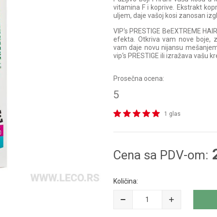
vitamina F i koprive. Ekstrakt ko
uljem, daje vašoj kosi zanosan izgled
VIP‘s PRESTIGE BeEXTREME HAIR TO
efekta. Otkriva vam nove boje, z
vam daje novu nijansu mešanje
vip‘s PRESTIGE ili izražava vašu 
Prosečna ocena:
5
1 glas
Cena sa PDV-om:
Količina: