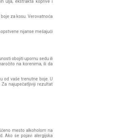
h ulja, ekstrakta koprive i
i boje za kosu. Verovatnoća
 sopstvene nijanse mešajući
osti obojiti upornu sedu ili
aročito na korenima, ili da
ju od vaše trenutne boje. U
Za najupečatljiviji rezultat
išćeno mesto alkoholom na
d. Ako se pojavi alergijska