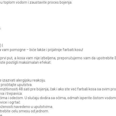
su toplom vodom i zaustavite proces bojenja.
:
;
 |
a vam pomogne – biće lakše i prijatnije farbati kosu!
e prvi put, a kosa vam nije izbeljena, preporučujemo vam da upotrebit
iste postigli maksimalan efekat.
izazvati alergijsku reakciju.
o pročitajte uputstva.
zitivnosti 48 sati pre bojenja, čak i ako ste već farbali kosa sa ovim p
rva i trepavica.
očima i odećom. U slučaju dodira sa očima, odmah isperite čistom vodom
vice i ogrtač.
loženosti navedeno u uputstvima.
trebite celu smesu od jednom.
e.