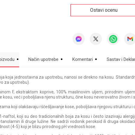
Ostavi ocenu
oizvodu
Način upotrebe
Komentari
Sastav i Deklar
oja koja jednostavna za upotrebu, nanosi se direkno na kosu. Standar
tvo za upotrebu).
inom F, ekstraktom koprive, 100% maslinovim uljem, prirodnim uljem
 kosu, već i poboljšava njenu strukturu, čine kosu neverovatno živom i 
zama koji olakšavaju rščešljavanje kose, poboljšava njegovu strukturu i d
1-naftol, koji su deo tradicionalnih boja za kosu i često izazivaju alerg
anolamin ili druge lužine. Ne sadrži vodonik peroksid ili druga oksidac
ost (4-5) koji je blizu prirodnog pH vrednosti kose.