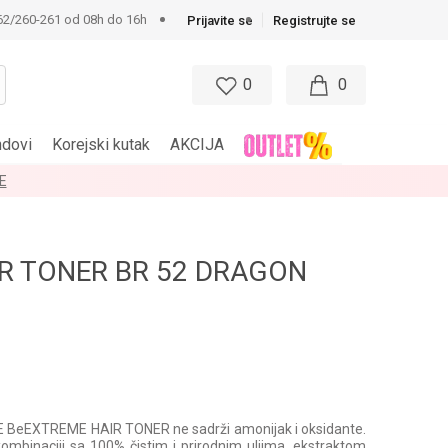
62/260-261 od 08h do 16h
Prijavite se
Registrujte se
0
0
ndovi
Korejski kutak
AKCIJA
IR TONER BR 52 DRAGON
E BeEXTREME HAIR TONER ne sadrži amonijak i oksidante.
 kombinaciji sa 100% čistim i prirodnim uljima, ekstraktom