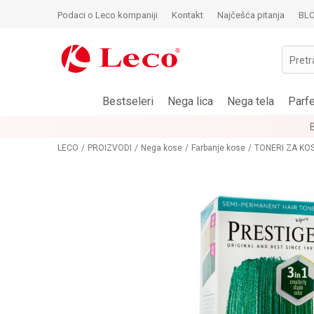
Podaci o Leco kompaniji
Kontakt
Najčešća pitanja
BL
Pretr
Bestseleri
Nega lica
Nega tela
Parf
LECO
PROIZVODI
Nega kose
Farbanje kose
TONERI ZA KO