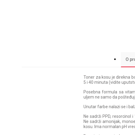
O pr
Toner za kosu je direkna b
5 i 40 minuta (vidite uputs
Posebna formula sa vitam
uljem ne samo da pošteđuje
Unutar farbe nalazi se i bal
Ne sadrži PPD, resorcinol i 
Ne sadrži amonijak, monoet
kosu. Ima normalan pH vredn