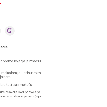
acija
dno vreme bojenja je između
 makadamije i ricinusovim
sjajnom.
aje kosi sjaj i mekoću.
ijske reakcije kod potrošača.
iona sredstva koja oštećuju