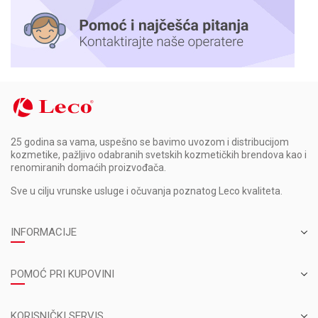
25 godina sa vama, uspešno se bavimo uvozom i distribucijom
kozmetike, pažljivo odabranih svetskih kozmetičkih brendova kao i
renomiranih domaćih proizvođača.
Sve u cilju vrunske usluge i očuvanja poznatog Leco kvaliteta.
INFORMACIJE
POMOĆ PRI KUPOVINI
KORISNIČKI SERVIS