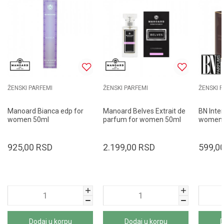
ŽENSKI PARFEMI
ŽENSKI PARFEMI
ŽENSKI 
Manoard Bianca edp for
Manoard Belves Extrait de
BN Inte
women 50ml
parfum for women 50ml
women 
925,00
RSD
2.199,00
RSD
599,0
Dodaj u korpu
Dodaj u korpu
D