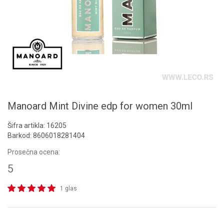
Manoard Mint Divine edp for women 30ml
Šifra artikla:
16205
Barkod:
8606018281404
Prosečna ocena:
5
1 glas