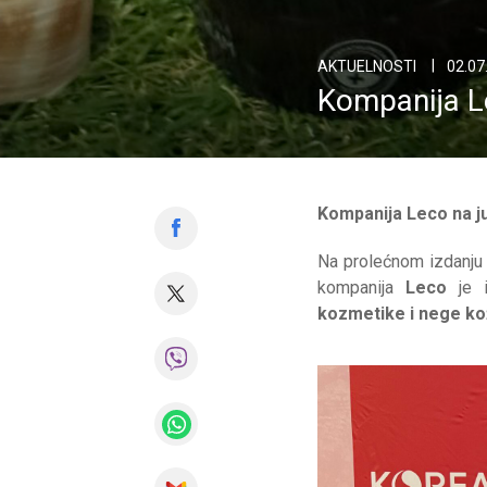
AKTUELNOSTI
02.07
Kompanija L
Kompanija Leco na ju
Na prolećnom izdanju
kompanija
Leco
je i
kozmetike i nege k