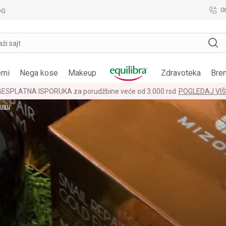
0
OG
aži sajt
emi
Nega kose
Makeup
Zdravoteka
Bre
LOYALTY PROGRAM
POGLEDAJ VIŠE
susu