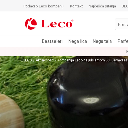
Podaci o Leco kompaniji
Kontakt
Najčešća pitanja
BL
Pretr
Bestseleri
Nega lica
Nega tela
Parf
LECO
Aktuelnosti
Kompanija Leco na jubilarnom 50. DermoFa