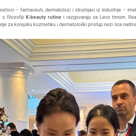
tioci – farmaceuti, dermatolozi i stručnjaci iz industrije – imali 
 o filozofiji
K-beauty rutine
i razgovaraju sa Leco timom. Reak
anje za korejsku kozmetiku i dermatološki pristup nezi lica nadma