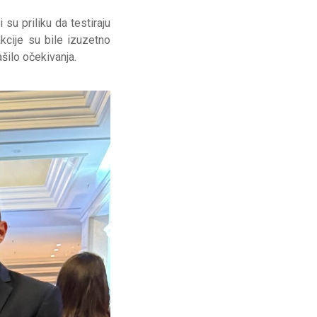
su priliku da testiraju
cije su bile izuzetno
šilo očekivanja.