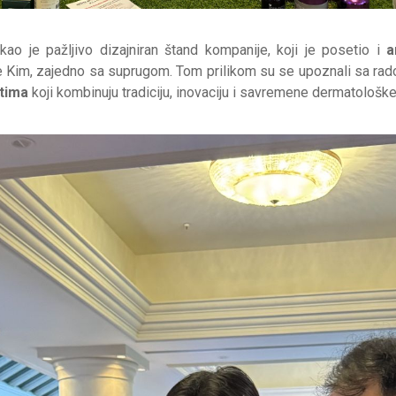
ao je pažljivo dizajniran štand kompanije, koji je posetio i
a
Te Kim, zajedno sa suprugom. Tom prilikom su se upoznali sa rad
tima
koji kombinuju tradiciju, inovaciju i savremene dermatološke