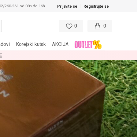
62/260-261 od 08h do 16h
Prijavite se
Registrujte se
0
0
ndovi
Korejski kutak
AKCIJA