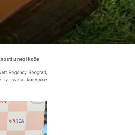
nosti u nezi kože
yatt Regency Beograd,
ve iz sveta
korejske