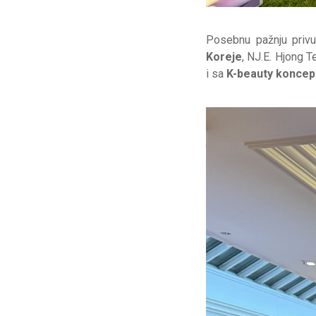
Posebnu pažnju privuk
Koreje
, NJ.E. Hjong 
i sa
K-beauty koncep