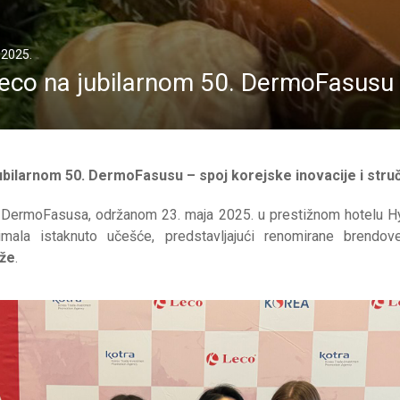
.2025.
eco na jubilarnom 50. DermoFasusu
bilarnom 50. DermoFasusu – spoj korejske inovacije i struč
 DermoFasusa, održanom 23. maja 2025. u prestižnom hotelu H
mala istaknuto učešće, predstavljajući renomirane brendo
ože
.