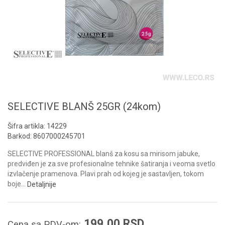
SELECTIVE BLANŠ 25GR (24kom)
Šifra artikla:
14229
Barkod:
8607000245701
SELECTIVE PROFESSIONAL blanš za kosu sa mirisom jabuke,
predviđen je za sve profesionalne tehnike šatiranja i veoma svetlo
izvlačenje pramenova. Plavi prah od kojeg je sastavljen, tokom
boje
...
Detaljnije
199,00
RSD
Cena sa PDV-om: