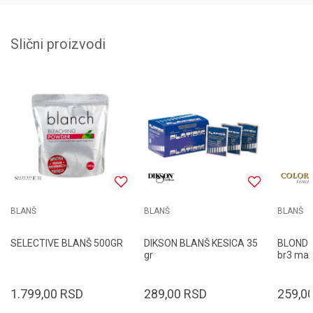
Slični proizvodi
BLANŠ
BLANŠ
BLANŠ
SELECTIVE BLANŠ 500GR
DIKSON BLANŠ KESICA 35
BLOND T
gr
br3 max
1.799,00
RSD
289,00
RSD
259,0