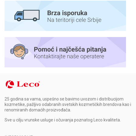
25 godina sa vama, uspešno se bavimo uvozom i distribucijom
kozmetike, pažljivo odabranih svetskih kozmetičkih brendova kao i
renomiranih domaćih proizvođača.
Sve u cilju vrunske usluge i očuvanja poznatog Leco kvaliteta.