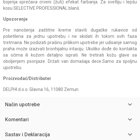
bojenja sprečava crveni (žuti) efekat farbanja. Za svetliju i lepšu
kosu SELECTIVE PROFESSIONAL blanš.
Upozorenje
Pre nanošenja zaštitne kreme staviti dugačke rukavice od
polietilena za jednu upotrebu i ne skidati ih tokom svih faza
tretmana. Ne podizati prašinu prilikom upotrebe jer udisanje samog
praha može izazvati bronhijalnu iritaciju. Ukoliko dođe do kontakta
sa očima ili kožom detaljno isprati. Ne tretirati kožu glave sa
oboljenjem psorijaze. Držati van domašaja dece.Samo za spoljnu
upotrebu.
Proizvođač/Distributer
DELPHI d.o.o. Glavna 16, 11080 Zemun
Način upotrebe
Komentari
Sastav i Deklaracija