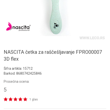
NASCITA četka za raščešljavanje FPRO00007
3D flex
Šifra artikla:
15712
Barkod:
8680742425846
Prosečna ocena:
5
1 glas