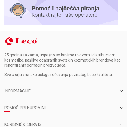
25 godina sa vama, uspešno se bavimo uvozom i distribucijom
kozmetike, pažljivo odabranih svetskih kozmetičkih brendova kao i
renomiranih domaćih proizvođača.
Sve u cilju vrunske usluge i očuvanja poznatog Leco kvaliteta.
INFORMACIJE
POMOĆ PRI KUPOVINI
KORISNIČKI SERVIS