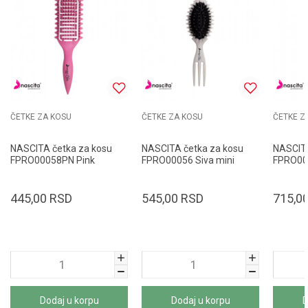
ČETKE ZA KOSU
ČETKE ZA KOSU
ČETKE Z
NASCITA četka za kosu
NASCITA četka za kosu
NASCITA
FPRO00058PN Pink
FPRO00056 Siva mini
FPRO00
445,00
RSD
545,00
RSD
715,0
Dodaj u korpu
Dodaj u korpu
D