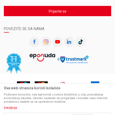
Prijavite se
POVEZITE SE SA NAMA
Ova web-stranica koristi kolačiće
Poštovani korisniče, naš sajt koristi cookies (kolačiće) u cilju poboljšanja
korisničkog iskustva. Ukoliko nastavite da pregledate i koristite našu Internet
prodavnicu slažete se sa upotrebom kolačića.
Detaljnije
Nastojimo da budemo što precizniji u opisu proizvoda, prikazu slika i samih cena, ali ne