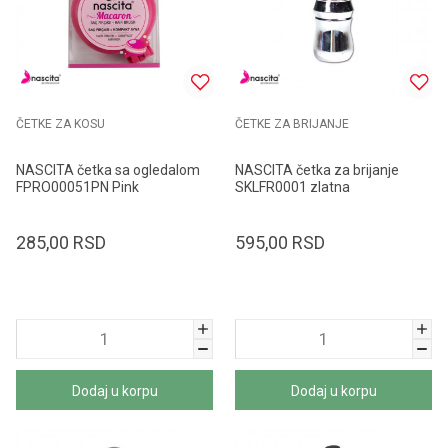
ČETKE ZA KOSU
ČETKE ZA BRIJANJE
NASCITA četka sa ogledalom
NASCITA četka za brijanje
FPRO00051PN Pink
SKLFR0001 zlatna
285,00
RSD
595,00
RSD
Dodaj u korpu
Dodaj u korpu