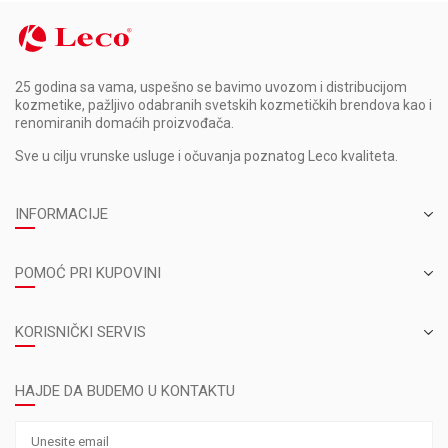
25 godina sa vama, uspešno se bavimo uvozom i distribucijom
kozmetike, pažljivo odabranih svetskih kozmetičkih brendova kao i
renomiranih domaćih proizvođača.
Sve u cilju vrunske usluge i očuvanja poznatog Leco kvaliteta.
INFORMACIJE
POMOĆ PRI KUPOVINI
KORISNIČKI SERVIS
HAJDE DA BUDEMO U KONTAKTU