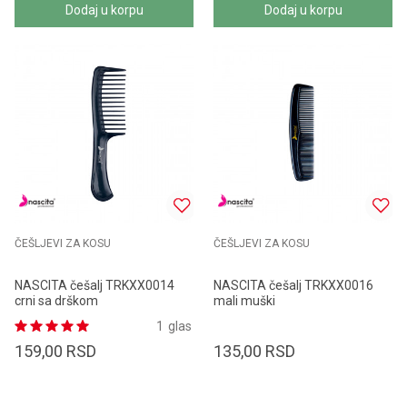
Dodaj u korpu
Dodaj u korpu
ČEŠLJEVI ZA KOSU
ČEŠLJEVI ZA KOSU
NASCITA češalj TRKXX0014
NASCITA češalj TRKXX0016
crni sa drškom
mali muški
1
glas
159,00
RSD
135,00
RSD