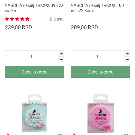
NASCITA češalj TRKXX0096 za
NASCITA češalj TRKXX0100
vaške
eco 22.3cm
2
glasa
239,00
RSD
289,00
RSD
Dodaj u korpu
Dodaj u korpu