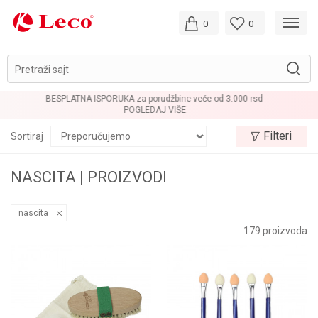
0
0
Pretraži sajt
LOYALTY PROGRAM
POGLEDAJ VIŠE
Filteri
Sortiraj
NASCITA | PROIZVODI
nascita
179
proizvoda