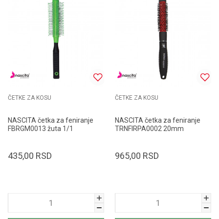
ČETKE ZA KOSU
ČETKE ZA KOSU
NASCITA četka za feniranje
NASCITA četka za feniranje
FBRGM0013 žuta 1/1
TRNFIRPA0002 20mm
435,00
RSD
965,00
RSD