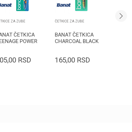
TKICE ZA ZUBE
ČETKICE ZA ZUBE
ČETKICE Z
ANAT ČETKICA
BANAT ČETKICA
BANAT 
EENAGE POWER
CHARCOAL BLACK
SLIM M
 SOFT
PEARL SOFT
05,00
RSD
165,00
RSD
81,00
Dodaj u korpu
Dodaj u korpu