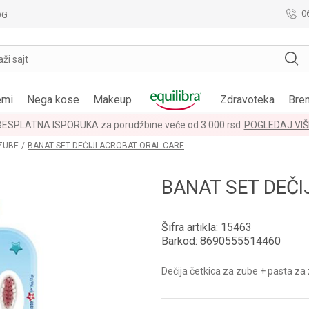
0
OG
aži sajt
emi
Nega kose
Makeup
Zdravoteka
Bre
BESPLATNA ISPORUKA za porudžbine veće od 3.000 rsd
POGLEDAJ VIŠ
 ZUBE
BANAT SET DEČIJI ACROBAT ORAL CARE
BANAT SET DEČI
Šifra artikla:
15463
Barkod:
8690555514460
Dečija četkica za zube + pasta za