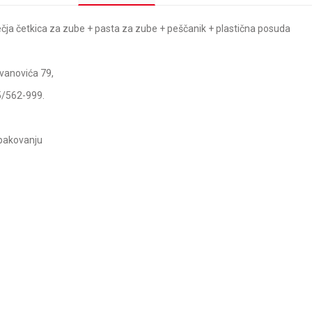
ja četkica za zube + pasta za zube + peščanik + plastična posuda
vanovića 79,
5/562-999.
pakovanju