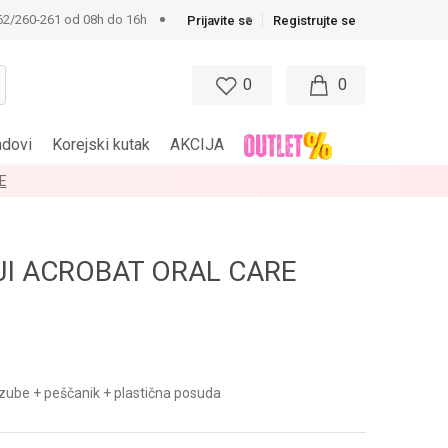
62/260-261 od 08h do 16h
Prijavite se
Registrujte se
0
0
ndovi
Korejski kutak
AKCIJA
E
JI ACROBAT ORAL CARE
 zube + peščanik + plastična posuda