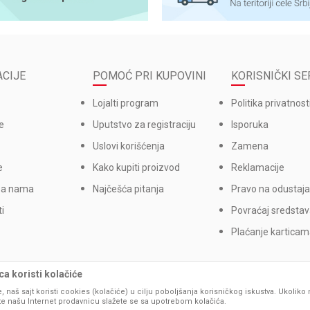
CIJE
POMOĆ PRI KUPOVINI
KORISNIČKI SE
Lojalti program
Politika privatnost
e
Uputstvo za registraciju
Isporuka
Uslovi korišćenja
Zamena
e
Kako kupiti proizvod
Reklamacije
sa nama
Najčešća pitanja
Pravo na odustaja
i
Povraćaj sredsta
Plaćanje kartica
a koristi kolačiće
, naš sajt koristi cookies (kolačiće) u cilju poboljšanja korisničkog iskustva. Ukoliko 
ite našu Internet prodavnicu slažete se sa upotrebom kolačića.