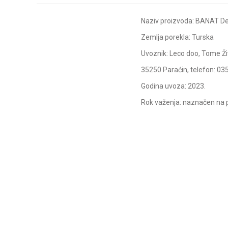
Naziv proizvoda: BANAT Deč
Zemlja porekla: Turska
Uvoznik: Leco doo, Tome Ži
35250 Paraćin, telefon: 03
Godina uvoza: 2023.
Rok važenja: naznačen na 