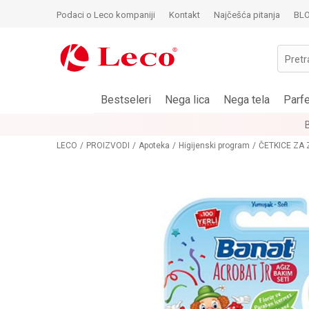
Podaci o Leco kompaniji
Kontakt
Najčešća pitanja
BL
Pretr
Bestseleri
Nega lica
Nega tela
Parf
LECO
PROIZVODI
Apoteka
Higijenski program
ČETKICE ZA