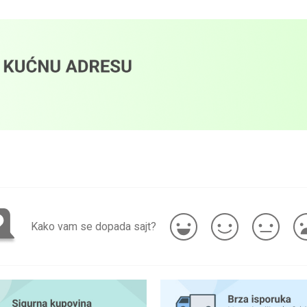
Kako vam se dopada sajt?