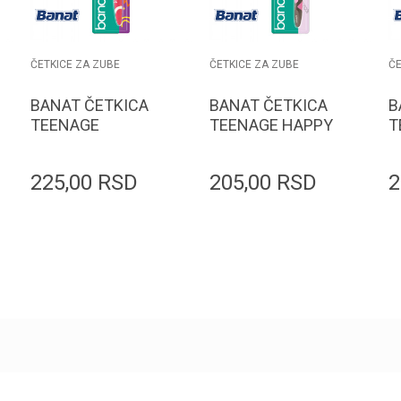
ČETKICE ZA ZUBE
ČETKICE ZA ZUBE
ČE
BANAT ČETKICA
BANAT ČETKICA
B
TEENAGE
TEENAGE HAPPY
T
ORTHODONTIC
SOFT
X
SOFT
225,00
RSD
205,00
RSD
2
Dodaj u korpu
Dodaj u korpu