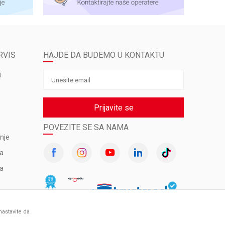
RVIS
HAJDE DA BUDEMO U KONTAKTU
i
Prijavite se
POVEZITE SE SA NAMA
nje
va
ma
nastavite da