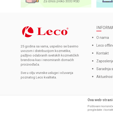
INFORMA
O nama
Leco offlin
25 godina sa vama, uspešno se bavimo
uvozom i distribucijom kozmetike,
Kontakt
pažljivo odabranih svetskih kozmetičkih
brendova kao i renomiranih domaćih
Zaposlenj
proizvođača.
Saradnja 
Sve u cilju vrunske usluge i očuvanja
Aktuelnost
poznatog Leco kvaliteta.
Ova web-stranic
Poštovani korisniče
pregledate i korist