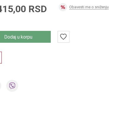
415,00
RSD
Obavesti me o sniženju
Dodaj u korpu