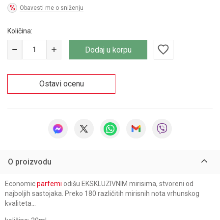
Obavesti me o sniženju
Količina:
Dodaj u korpu
Ostavi ocenu
O proizvodu
Economic
parfemi
odišu EKSKLUZIVNIM mirisima, stvoreni od
najboljih sastojaka. Preko 180 različitih mirisnih nota vrhunskog
kvaliteta…