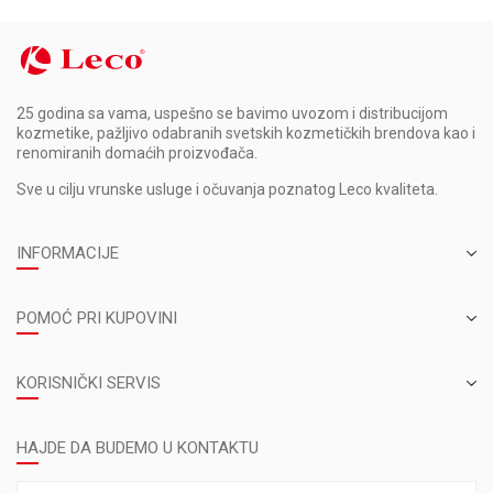
25 godina sa vama, uspešno se bavimo uvozom i distribucijom
kozmetike, pažljivo odabranih svetskih kozmetičkih brendova kao i
renomiranih domaćih proizvođača.
Sve u cilju vrunske usluge i očuvanja poznatog Leco kvaliteta.
INFORMACIJE
POMOĆ PRI KUPOVINI
KORISNIČKI SERVIS
HAJDE DA BUDEMO U KONTAKTU