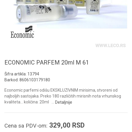
ECONOMIC PARFEM 20ml M 61
Šifra artikla:
13794
Barkod:
8606103179180
Economic parfemi odišu EKSKLUZIVNIM mirisima, stvoreni od
najboljih sastojaka. Preko 180 različitih mirisnih nota vrhunskog
kvaliteta… količina: 20ml
...
Detaljnije
329,00
RSD
Cena sa PDV-om: