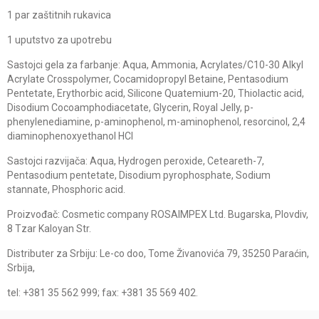
1 par zaštitnih rukavica
1 uputstvo za upotrebu
Sastojci gela za farbanje: Aqua, Ammonia, Acrylates/C10-30 Alkyl
Acrylate Crosspolymer, Cocamidopropyl Betaine, Pentasodium
Pentetate, Erythorbic acid, Silicone Quatemium-20, Thiolactic acid,
Disodium Cocoamphodiacetate, Glycerin, Royal Jelly, p-
phenylenediamine, p-aminophenol, m-aminophenol, resorcinol, 2,4
diaminophenoxyethanol HCI
Sastojci razvijača: Aqua, Hydrogen peroxide, Ceteareth-7,
Pentasodium pentetate, Disodium pyrophosphate, Sodium
stannate, Phosphoric acid.
Proizvođač: Cosmetic company ROSAIMPEX Ltd. Bugarska, Plovdiv,
8 Tzar Kaloyan Str.
Distributer za Srbiju: Le-co doo, Tome Živanovića 79, 35250 Paraćin,
Srbija,
tel: +381 35 562 999; fax: +381 35 569 402.