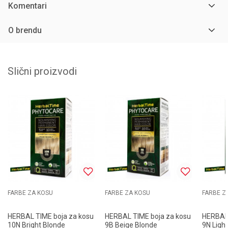
Komentari
O brendu
Slični proizvodi
FARBE ZA KOSU
FARBE ZA KOSU
FARBE Z
HERBAL TIME boja za kosu
HERBAL TIME boja za kosu
HERBAL 
10N Bright Blonde
9B Beige Blonde
9N Ligh