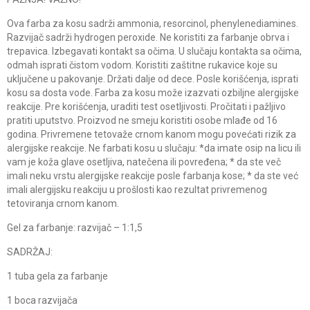
Ova farba za kosu sadrži ammonia, resorcinol, phenylenediamines.
Razvijač sadrži hydrogen peroxide. Ne koristiti za farbanje obrva i
trepavica. Izbegavati kontakt sa očima. U slučaju kontakta sa očima,
odmah isprati čistom vodom. Koristiti zaštitne rukavice koje su
uključene u pakovanje. Držati dalje od dece. Posle korišćenja, isprati
kosu sa dosta vode. Farba za kosu može izazvati ozbiljne alergijske
reakcije. Pre korišćenja, uraditi test osetljivosti. Pročitati i pažljivo
pratiti uputstvo. Proizvod ne smeju koristiti osobe mlađe od 16
godina. Privremene tetovaže crnom kanom mogu povećati rizik za
alergijske reakcije. Ne farbati kosu u slučaju: *da imate osip na licu ili
vam je koža glave osetljiva, natečena ili povređena; * da ste več
imali neku vrstu alergijske reakcije posle farbanja kose; * da ste već
imali alergijsku reakciju u prošlosti kao rezultat privremenog
tetoviranja crnom kanom.
Gel za farbanje: razvijač – 1:1,5
SADRŽAJ:
1 tuba gela za farbanje
1 boca razvijača