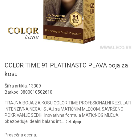
COLOR TIME 91 PLATINASTO PLAVA boja za
kosu
Šifra artikla:
13309
Barkod:
3800010502610
TRAJNA BOJA ZA KOSU COLOR TIME PROFESIONALNI REZULATI
INTENZIVNA NEGA I SJAJ sa MATIČNIM MLEČOM. SAVRŠENO
POKRIVANJE SEDIH. Inovativna formula MATIČNOG MLEČA
obezbeđuje idealni balans int
...
Detaljnije
Prosečna ocena: