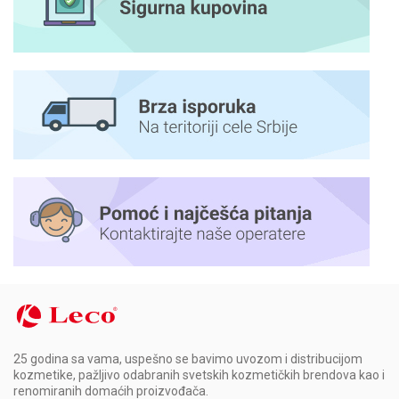
25 godina sa vama, uspešno se bavimo uvozom i distribucijom
kozmetike, pažljivo odabranih svetskih kozmetičkih brendova kao i
renomiranih domaćih proizvođača.