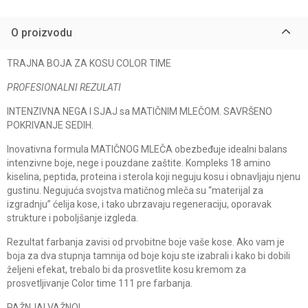
O proizvodu
TRAJNA BOJA ZA KOSU COLOR TIME
PROFESIONALNI REZULATI
INTENZIVNA NEGA I SJAJ sa MATIČNIM MLEČOM. SAVRŠENO
POKRIVANJE SEDIH.
Inovativna formula MATIČNOG MLEČA obezbeđuje idealni balans
intenzivne boje, nege i pouzdane zaštite. Kompleks 18 amino
kiselina, peptida, proteina i sterola koji neguju kosu i obnavljaju njenu
gustinu. Negujuća svojstva matičnog mleča su “materijal za
izgradnju” ćelija kose, i tako ubrzavaju regeneraciju, oporavak
strukture i poboljšanje izgleda.
Rezultat farbanja zavisi od prvobitne boje vaše kose. Ako vam je
boja za dva stupnja tamnija od boje koju ste izabrali i kako bi dobili
željeni efekat, trebalo bi da prosvetlite kosu kremom za
prosvetljivanje Color time 111 pre farbanja.
PAŽNJA! VAŽNO!