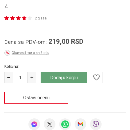
4
2 glasa
219,00
RSD
Cena sa PDV-om:
Obavesti me o sniženju
Količina:
Dodaj u korpu
Ostavi ocenu