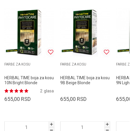
FARBE ZA KOSU
FARBE ZA KOSU
FARBE Z
HERBAL TIME boja za kosu
HERBAL TIME boja za kosu
HERBAL 
10N Bright Blonde
9B Beige Blonde
9N Ligh
2
glasa
655,00
RSD
655,00
RSD
655,0