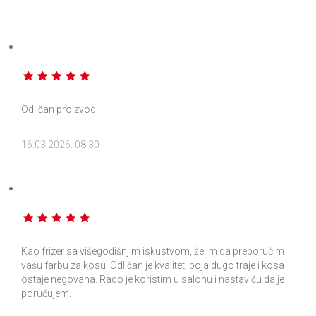
Odličan proizvod
16.03.2026. 08:30
Kao frizer sa višegodišnjim iskustvom, želim da preporučim
vašu farbu za kosu. Odličan je kvalitet, boja dugo traje i kosa
ostaje negovana. Rado je koristim u salonu i nastaviću da je
poručujem.