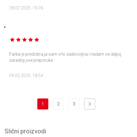
28.02.2025. 19:39
Farba je predobra,ja sam vrlo zadovoljna i nadam se daljoj
saradnji,sve preporuke
04.02.2025. 18:54
1
2
3
Slični proizvodi