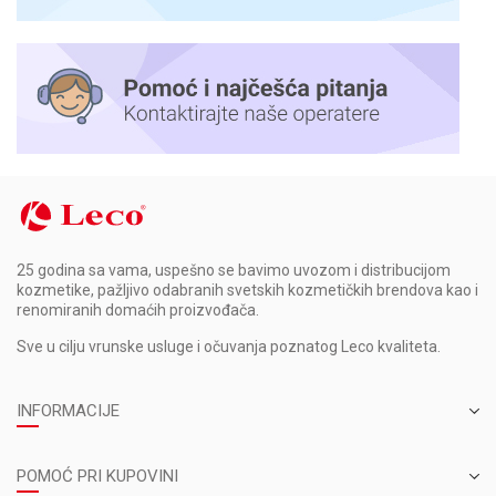
25 godina sa vama, uspešno se bavimo uvozom i distribucijom
kozmetike, pažljivo odabranih svetskih kozmetičkih brendova kao i
renomiranih domaćih proizvođača.
Sve u cilju vrunske usluge i očuvanja poznatog Leco kvaliteta.
INFORMACIJE
POMOĆ PRI KUPOVINI