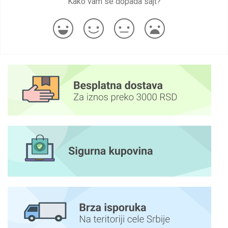
Kako vam se dopada sajt?