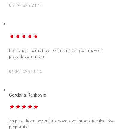
08.12.2025. 21:41
Predivna, biserna boja. Koristim je vec par meyeci i
prezadovoljna sam.
04.04.2025. 18:36
Gordana Ranković
Za plavu kosu bez zutih tonova, ova farba je idealna! Sve
preporuke