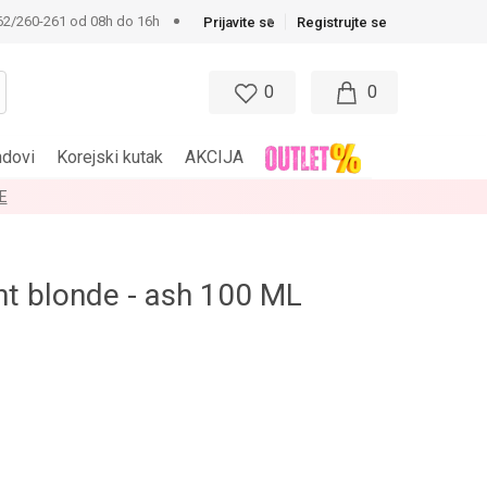
62/260-261 od 08h do 16h
Prijavite se
Registrujte se
0
0
ndovi
Korejski kutak
AKCIJA
E
t blonde - ash 100 ML