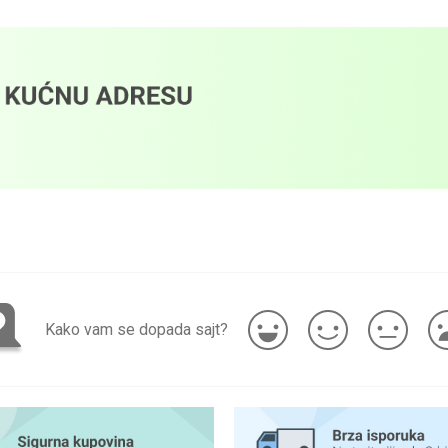
Kako vam se dopada sajt?