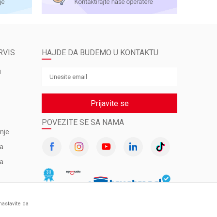
RVIS
HAJDE DA BUDEMO U KONTAKTU
i
Prijavite se
POVEZITE SE SA NAMA
nje
va
ma
nastavite da