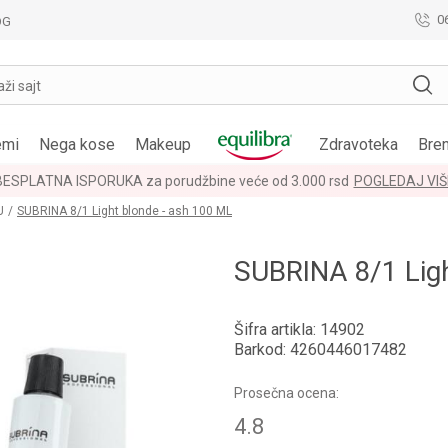
0
OG
aži sajt
emi
Nega kose
Makeup
Zdravoteka
Bre
BESPLATNA ISPORUKA za porudžbine veće od 3.000 rsd
POGLEDAJ VIŠ
U
SUBRINA 8/1 Light blonde - ash 100 ML
SUBRINA 8/1 Ligh
Šifra artikla:
14902
Barkod:
4260446017482
Prosečna ocena:
4.8