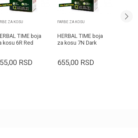
RBE ZA KOSU
FARBE ZA KOSU
FARBE ZA 
ERBAL TIME boja
HERBAL TIME boja
HERBAL
a kosu 6R Red
za kosu 7N Dark
za kos
Blonde
Mokacc
55,00
RSD
655,00
RSD
655,0
Dodaj u korpu
Dodaj u korpu