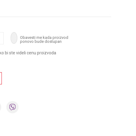
Obavesti me kada proizvod
ponovo bude dostupan
ako bi ste videli cenu proizvoda