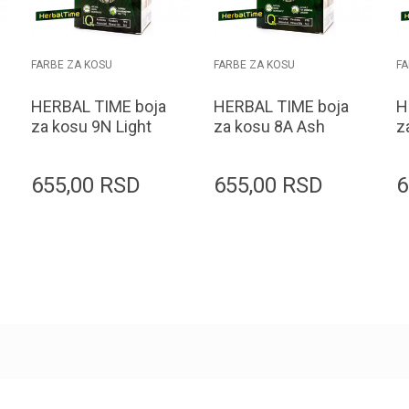
FARBE ZA KOSU
FARBE ZA KOSU
FA
HERBAL TIME boja
HERBAL TIME boja
H
za kosu 9N Light
za kosu 8A Ash
z
Blonde
Blonde
655,00
RSD
655,00
RSD
6
Dodaj u korpu
Dodaj u korpu