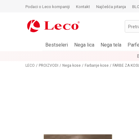
Podaci o Leco kompaniji
Kontakt
Najčešća pitanja
BL
Pretr
Bestseleri
Nega lica
Nega tela
Parf
LECO
PROIZVODI
Nega kose
Farbanje kose
FARBE ZA KOS