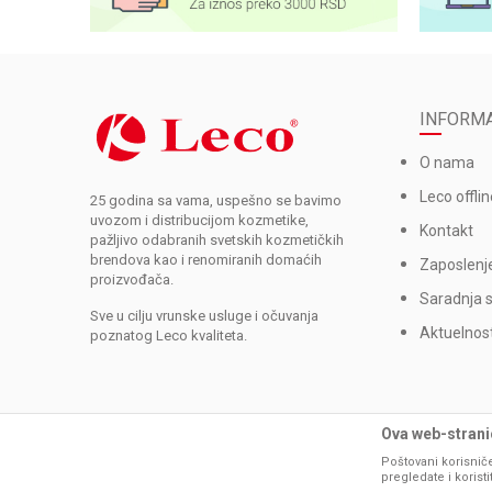
INFORMA
O nama
Leco offlin
25 godina sa vama, uspešno se bavimo
uvozom i distribucijom kozmetike,
Kontakt
pažljivo odabranih svetskih kozmetičkih
brendova kao i renomiranih domaćih
Zaposlenj
proizvođača.
Saradnja 
Sve u cilju vrunske usluge i očuvanja
Aktuelnost
poznatog Leco kvaliteta.
Ova web-stranic
Poštovani korisniče
pregledate i korist