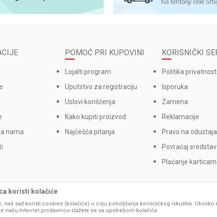
CIJE
POMOĆ PRI KUPOVINI
KORISNIČKI SE
Lojalti program
Politika privatnost
e
Uputstvo za registraciju
Isporuka
Uslovi korišćenja
Zamena
e
Kako kupiti proizvod
Reklamacije
sa nama
Najčešća pitanja
Pravo na odustaja
i
Povraćaj sredsta
Plaćanje kartica
a koristi kolačiće
, naš sajt koristi cookies (kolačiće) u cilju poboljšanja korisničkog iskustva. Ukoliko 
ite našu Internet prodavnicu slažete se sa upotrebom kolačića.