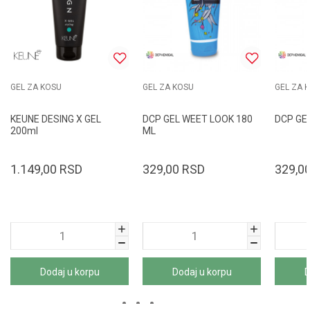
GEL ZA KOSU
GEL ZA KOSU
GEL ZA 
KEUNE DESING X GEL
DCP GEL WEET LOOK 180
DCP GE
200ml
ML
1.149,00
RSD
329,00
RSD
329,0
Dodaj u korpu
Dodaj u korpu
D