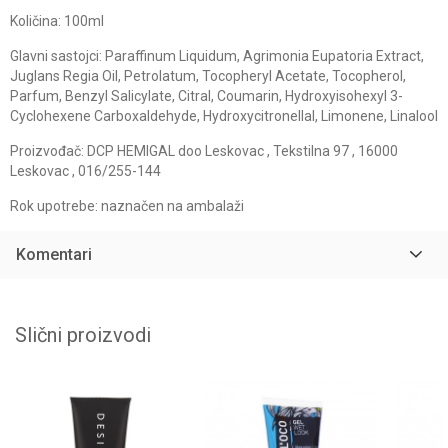
Količina: 100ml
Glavni sastojci: Paraffinum Liquidum, Agrimonia Eupatoria Extract,
Juglans Regia Oil, Petrolatum, Tocopheryl Acetate, Tocopherol,
Parfum, Benzyl Salicylate, Citral, Coumarin, Hydroxyisohexyl 3-
Cyclohexene Carboxaldehyde, Hydroxycitronellal, Limonene, Linalool
Proizvođač: DCP HEMIGAL doo Leskovac , Tekstilna 97 , 16000
Leskovac , 016/255-144
Rok upotrebe: naznačen na ambalaži
Komentari
Slični proizvodi