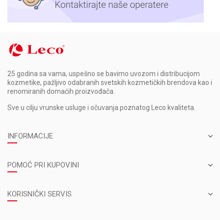
25 godina sa vama, uspešno se bavimo uvozom i distribucijom
kozmetike, pažljivo odabranih svetskih kozmetičkih brendova kao i
renomiranih domaćih proizvođača.
Sve u cilju vrunske usluge i očuvanja poznatog Leco kvaliteta.
INFORMACIJE
POMOĆ PRI KUPOVINI
KORISNIČKI SERVIS