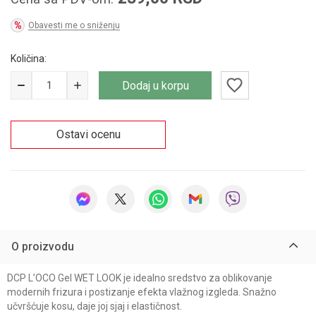
Obavesti me o sniženju
Količina:
Dodaj u korpu
Ostavi ocenu
O proizvodu
DCP L’OCO Gel WET LOOK je idealno sredstvo za oblikovanje
modernih frizura i postizanje efekta vlažnog izgleda. Snažno
učvršćuje kosu, daje joj sjaj i elastičnost.