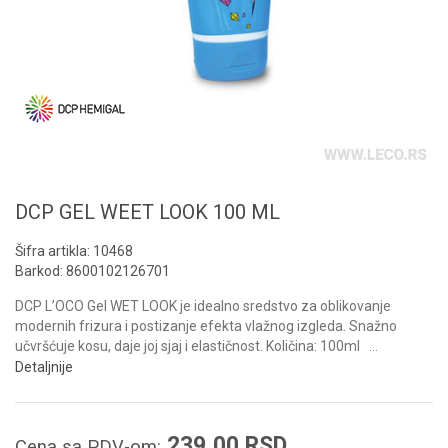
DCP GEL WEET LOOK 100 ML
Šifra artikla:
10468
Barkod:
8600102126701
DCP L’OCO Gel WET LOOK je idealno sredstvo za oblikovanje
modernih frizura i postizanje efekta vlažnog izgleda. Snažno
učvršćuje kosu, daje joj sjaj i elastičnost. Količina: 100ml
...
Detaljnije
239,00
RSD
Cena sa PDV-om: