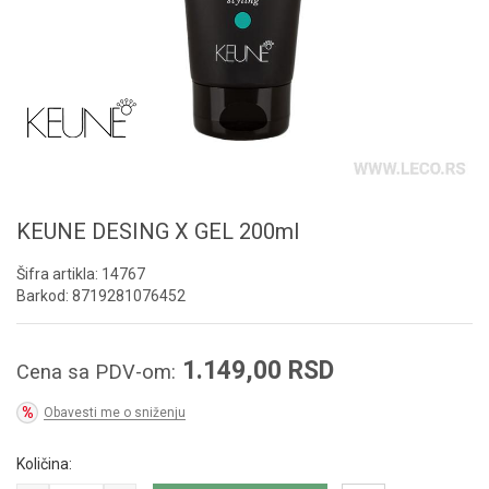
KEUNE DESING X GEL 200ml
Šifra artikla:
14767
Barkod:
8719281076452
1.149,00
RSD
Cena sa PDV-om:
Obavesti me o sniženju
Količina: