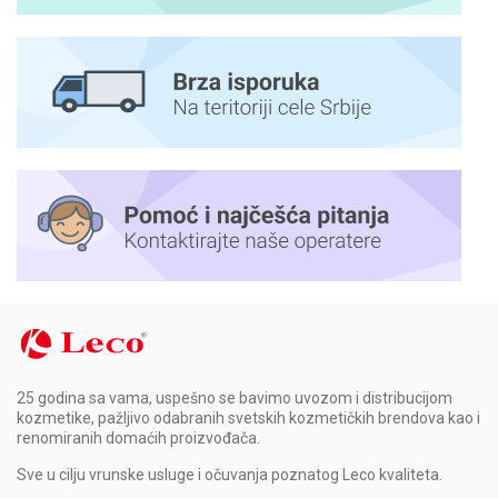
25 godina sa vama, uspešno se bavimo uvozom i distribucijom
kozmetike, pažljivo odabranih svetskih kozmetičkih brendova kao i
renomiranih domaćih proizvođača.
Sve u cilju vrunske usluge i očuvanja poznatog Leco kvaliteta.