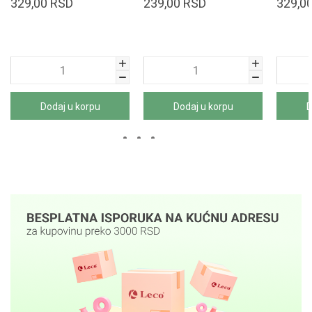
329,00
RSD
239,00
RSD
329,0
Dodaj u korpu
Dodaj u korpu
D