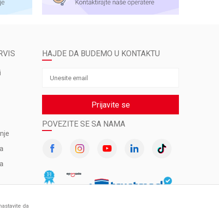
RVIS
HAJDE DA BUDEMO U KONTAKTU
i
Prijavite se
POVEZITE SE SA NAMA
nje
va
ma
nastavite da