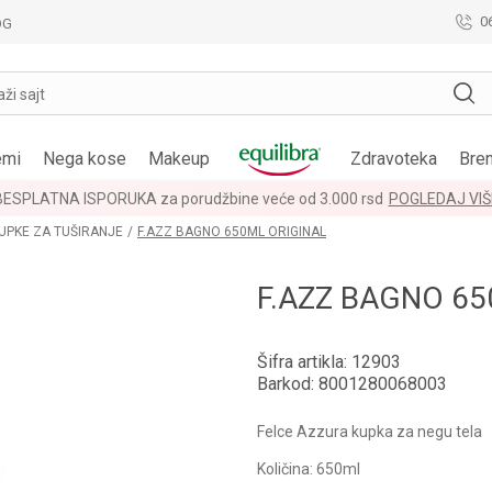
0
OG
aži sajt
emi
Nega kose
Makeup
Zdravoteka
Bre
BESPLATNA ISPORUKA za porudžbine veće od 3.000 rsd
POGLEDAJ VIŠ
KUPKE ZA TUŠIRANJE
F.AZZ BAGNO 650ML ORIGINAL
F.AZZ BAGNO 65
Šifra artikla:
12903
Barkod:
8001280068003
Felce Azzura kupka za negu tela
Količina: 650ml