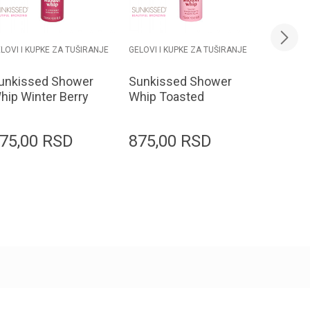
LOVI I KUPKE ZA TUŠIRANJE
GELOVI I KUPKE ZA TUŠIRANJE
GELOVI I 
unkissed Shower
Sunkissed Shower
KUNDAL
hip Winter Berry
Whip Toasted
set Bo
hower Foam
Marshmallow
10ml+B
50ml
Shower Foam
10ml Ch
75,00
RSD
875,00
RSD
125,0
250ml
Blosso
Dodaj u korpu
Dodaj u korpu