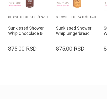
E
GELOVI I KUPKE ZA TUŠIRANJE
GELOVI I KUPKE ZA TUŠIRANJE
GE
Sunkissed Shower
Sunkissed Shower
S
Whip Chocolade &
Whip Gingerbread
W
Pistachio Shower
Shower Foam
S
Foam 250ml
250ml
2
875,00
RSD
875,00
RSD
8
Dodaj u korpu
Dodaj u korpu