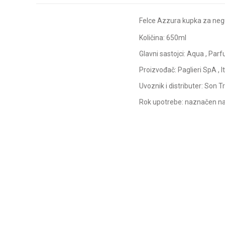
Felce Azzura kupka za neg
Količina: 650ml
Glavni sastojci: Aqua , Parfu
Proizvođač: Paglieri SpA , It
Uvoznik i distributer: Son
Rok upotrebe: naznačen n