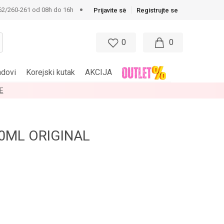
62/260-261 od 08h do 16h
Prijavite se
Registrujte se
0
0
ndovi
Korejski kutak
AKCIJA
E
0ML ORIGINAL