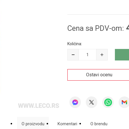
Cena sa PDV-om:
Količina:
Ostavi ocenu
O proizvodu
Komentari
O brendu