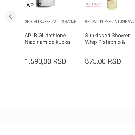
GELOVI I KUPKE ZA TUŠIRANJE
GELOVI I KUPKE ZA TUŠIRANJ
APLB Glutathione
Sunkissed Shower
Niacinamide kupka
Whip Pistachio &
za telo 300ml
Salted Caramel
Shower Foam
1.590,00
RSD
875,00
RSD
250ml
Dodaj u korpu
Dodaj u korpu