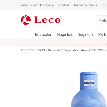
Podaci o Leco kompaniji
Kontakt
Najčešća pitanja
BL
Pretr
Bestseleri
Nega lica
Nega tela
Parf
LECO
PROIZVODI
Nega tela
Nega tela i tretmani
GELOVI I 