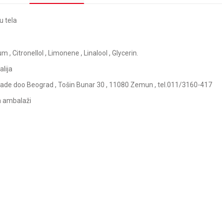
u tela
m , Citronellol , Limonene , Linalool , Glycerin.
alija
 Trade doo Beograd , Tošin Bunar 30 , 11080 Zemun , tel.011/3160-417
a ambalaži