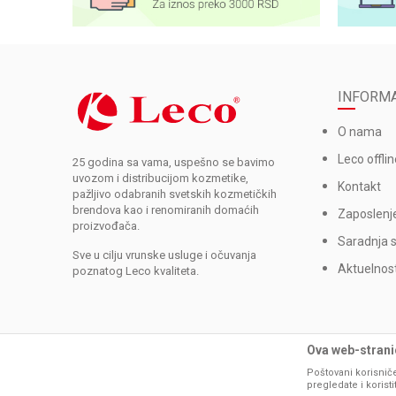
INFORMA
O nama
Leco offlin
25 godina sa vama, uspešno se bavimo
uvozom i distribucijom kozmetike,
Kontakt
pažljivo odabranih svetskih kozmetičkih
brendova kao i renomiranih domaćih
Zaposlenj
proizvođača.
Saradnja 
Sve u cilju vrunske usluge i očuvanja
Aktuelnost
poznatog Leco kvaliteta.
Ova web-stranic
Poštovani korisniče
pregledate i korist