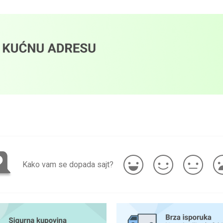
Kako vam se dopada sajt?