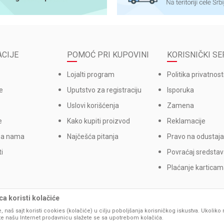
CIJE
POMOĆ PRI KUPOVINI
KORISNIČKI SE
Lojalti program
Politika privatnost
e
Uputstvo za registraciju
Isporuka
Uslovi korišćenja
Zamena
e
Kako kupiti proizvod
Reklamacije
sa nama
Najčešća pitanja
Pravo na odustaja
i
Povraćaj sredsta
Plaćanje kartica
a koristi kolačiće
, naš sajt koristi cookies (kolačiće) u cilju poboljšanja korisničkog iskustva. Ukoliko 
ite našu Internet prodavnicu slažete se sa upotrebom kolačića.