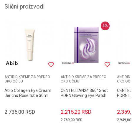
Slični proizvodi
20
%
ANTIRID KREME ZA PREDEO
ANTIRID KREME ZA PREDEO
ANTIRID
OKO OČIJU
OKO OČIJU
OKO OČI
Abib Collagen Eye Cream
CENTELLIAN24 360° Shot
CENTELL
Jericho Rose tube 30ml
PDRN Glowing Eye Patch
PDRN Li
36.6gr/6 Pairs(12 patches)
30ml
2.735,00
RSD
2.215,20
RSD
2.359,
2.769,00
RSD
2.949,00