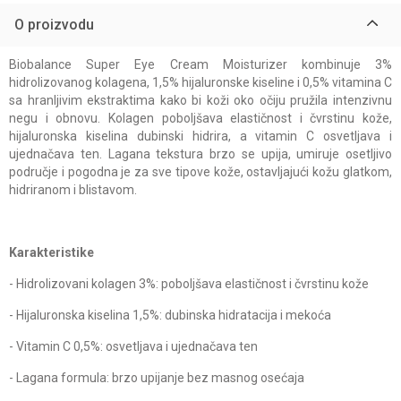
O proizvodu
Biobalance Super Eye Cream Moisturizer kombinuje 3%
hidrolizovanog kolagena, 1,5% hijaluronske kiseline i 0,5% vitamina C
sa hranljivim ekstraktima kako bi koži oko očiju pružila intenzivnu
negu i obnovu. Kolagen poboljšava elastičnost i čvrstinu kože,
hijaluronska kiselina dubinski hidrira, a vitamin C osvetljava i
ujednačava ten. Lagana tekstura brzo se upija, umiruje osetljivo
područje i pogodna je za sve tipove kože, ostavljajući kožu glatkom,
hidriranom i blistavom.
Karakteristike
- Hidrolizovani kolagen 3%: poboljšava elastičnost i čvrstinu kože
- Hijaluronska kiselina 1,5%: dubinska hidratacija i mekoća
- Vitamin C 0,5%: osvetljava i ujednačava ten
- Lagana formula: brzo upijanje bez masnog osećaja