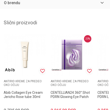
O brendu
Slični proizvodi
20
%
ANTIRID KREME ZA PREDEO
ANTIRID KREME ZA PREDEO
ANTIRID
OKO OČIJU
OKO OČIJU
OKO OČI
Abib Collagen Eye Cream
CENTELLIAN24 360° Shot
CENTELL
Jericho Rose tube 30ml
PDRN Glowing Eye Patch
PDRN Li
36.6gr/6 Pairs(12 patches)
30ml