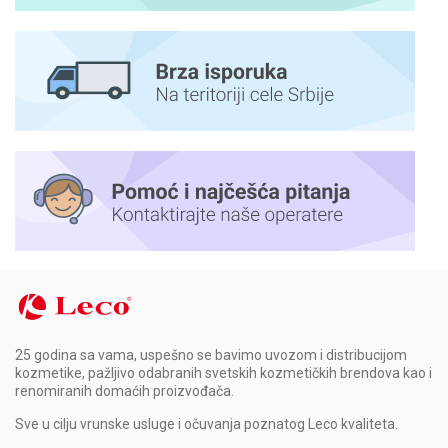
25 godina sa vama, uspešno se bavimo uvozom i distribucijom
kozmetike, pažljivo odabranih svetskih kozmetičkih brendova kao i
renomiranih domaćih proizvođača.
Sve u cilju vrunske usluge i očuvanja poznatog Leco kvaliteta.