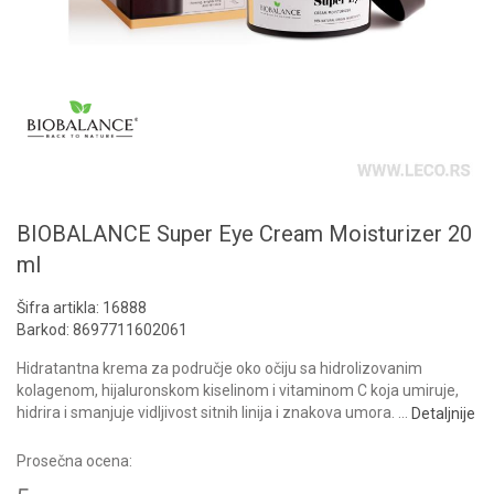
BIOBALANCE Super Eye Cream Moisturizer 20
ml
Šifra artikla:
16888
Barkod:
8697711602061
Hidratantna krema za područje oko očiju sa hidrolizovanim
kolagenom, hijaluronskom kiselinom i vitaminom C koja umiruje,
hidrira i smanjuje vidljivost sitnih linija i znakova umora.
...
Detaljnije
Prosečna ocena: