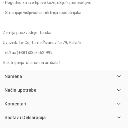
- Pogodno za sve tipove kože, uključujući osetljivu
- Smanjuje vidljivost sitnih linija i podočnjaka
Zemlja proizvodnje: Turska
Uvoznik: Le-Co, Tome Živanovića 79, Paraćin
Tel/fax:(+381)035/562-999
Rok trajanja: utisnut na ambalaži
Namena
Način upotrebe
Komentari
Sastav i Deklaracija